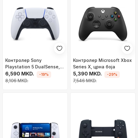
Контролер Sony
Контролер Microsoft Xbox
Playstation 5 DualSense,
Series X, црна боја
бел
6,590 MKD.
5,390 MKD.
-19%
-29%
8,106 MKD.
7,546 MKD.