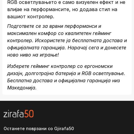
RGB осветлувањето е само визуелен ефект и не
влијае на перформансите, но додава стил на
вашиот контролер.
Подгответе се за врвни перформанси и
максимален комфор со квалитетен гейминг
контролер. Искористете ја бесплатната достава и
официјалната гаранција.
Нарачај сега
и донесете
ново ниво на играње!
Изберете гейминг контролер со ергономски
дизајн, долготрајна батерија и RGB осветлување.
Бесплатна достава и официјална гаранција низ
Македонија.
Останете поврзани со Gjirafa50