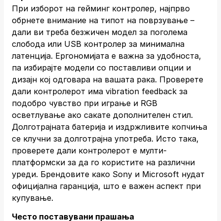
При изборот на гейминг контролер, најпрво
обрнете внимание на типот на поврзување –
дали ви треба безжичен модел за поголема
слобода или USB контролер за минимална
латенција. Ергономијата е важна за удобноста,
па избирајте модели со поставливи опции и
дизајн кој одговара на вашата рака. Проверете
дали контролерот има vibration feedback за
подобро чувство при играње и RGB
осветлување ако сакате дополнителен стил.
Долготрајната батерија и издржливите копчиња
се клучни за долготрајна употреба. Исто така,
проверете дали контролерот е мулти-
платформски за да го користите на различни
уреди. Брендовите како Sony и Microsoft нудат
официјална гаранција, што е важен аспект при
купување.
Често поставувани прашања