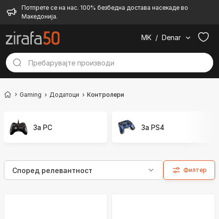
Потпрете се на нас. 100% безбедна достава насекаде во
Македонија.
MK
/
Denar
Gaming
Додатоци
Контролери
За PC
За PS4
Филтер