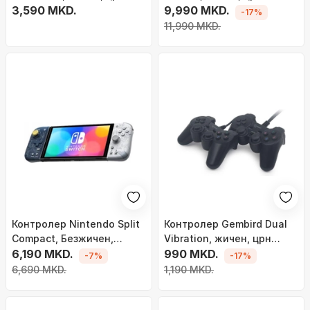
3,590 MKD.
9,990 MKD.
-17%
11,990 MKD.
Контролер Nintendo Split
Контролер Gembird Dual
Compact, Безжичен,
Vibration, жичен, црн
шарен
6,190 MKD.
(JPD-UDV2-01)
990 MKD.
-7%
-17%
6,690 MKD.
1,190 MKD.