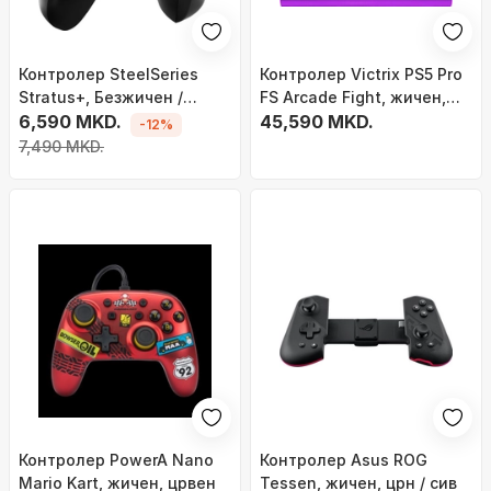
Контролер SteelSeries
Контролер Victrix PS5 Pro
Stratus+, Безжичен /
FS Arcade Fight, жичен,
жичен, црн
6,590 MKD.
виолетов
45,590 MKD.
-12%
7,490 MKD.
Контролер PowerA Nano
Контролер Asus ROG
Mario Kart, жичен, црвен
Tessen, жичен, црн / сив