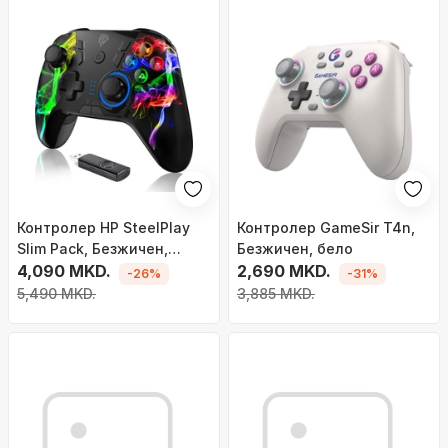
Контролер HP SteelPlay
Контролер GameSir T4n,
Slim Pack, Безжичен,
Безжичен, бело
шарен
4,090 MKD.
2,690 MKD.
-26%
-31%
5,490 MKD.
3,885 MKD.