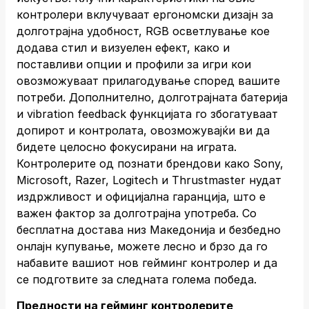
контролери вклучуваат ергономски дизајн за
долготрајна удобност, RGB осветлување кое
додава стил и визуелен ефект, како и
поставливи опции и профили за игри кои
овозможуваат прилагодување според вашите
потреби. Дополнително, долготрајната батерија
и vibration feedback функцијата го збогатуваат
допирот и контролата, овозможувајќи ви да
бидете целосно фокусирани на играта.
Контролерите од познати брендови како Sony,
Microsoft, Razer, Logitech и Thrustmaster нудат
издржливост и официјална гаранција, што е
важен фактор за долготрајна употреба. Со
бесплатна достава низ Македонија и безбедно
онлајн купување, можете лесно и брзо да го
набавите вашиот нов гейминг контролер и да
се подготвите за следната голема победа.
Предности на гейминг контролерите