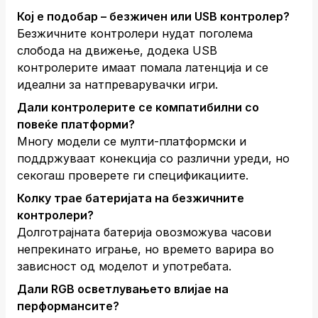
Кој е подобар – безжичен или USB контролер?
Безжичните контролери нудат поголема
слобода на движење, додека USB
контролерите имаат помала латенција и се
идеални за натпреварувачки игри.
Дали контролерите се компатибилни со
повеќе платформи?
Многу модели се мулти-платформски и
поддржуваат конекција со различни уреди, но
секогаш проверете ги спецификациите.
Колку трае батеријата на безжичните
контролери?
Долготрајната батерија овозможува часови
непрекинато играње, но времето варира во
зависност од моделот и употребата.
Дали RGB осветлувањето влијае на
перформансите?