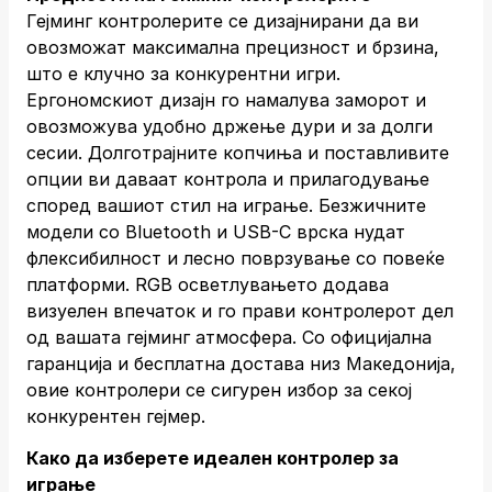
Гејминг контролерите се дизајнирани да ви
овозможат максимална прецизност и брзина,
што е клучно за конкурентни игри.
Ергономскиот дизајн го намалува заморот и
овозможува удобно држење дури и за долги
сесии. Долготрајните копчиња и поставливите
опции ви даваат контрола и прилагодување
според вашиот стил на играње. Безжичните
модели со Bluetooth и USB-C врска нудат
флексибилност и лесно поврзување со повеќе
платформи. RGB осветлувањето додава
визуелен впечаток и го прави контролерот дел
од вашата гејминг атмосфера. Со официјална
гаранција и бесплатна достава низ Македонија,
овие контролери се сигурен избор за секој
конкурентен гејмер.
Како да изберете идеален контролер за
играње