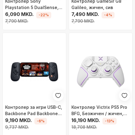
Контролер Sony
Контролер GameSir G8
Playstation 5 DualSense,
Galileo, жичен, сив
црн
6,090 MKD.
7,490 MKD.
-22%
-4%
7,790 MKD.
7,790 MKD.
Контролер за игри USB-C,
Контролер Victrix PS5 Pro
Backbone Pad Backbone
BFG, Безжичен / жичен,
One, компатибилен со
9,190 MKD.
бело
16,190 MKD.
-6%
-13%
Android и iPhone 15 (Xbox)
9,737 MKD.
18,708 MKD.