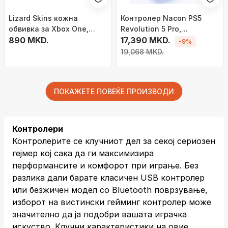
Lizard Skins кожна
Контролер Nacon PS5
обвивка за Xbox One,
Revolution 5 Pro,
портокалова
890 MKD.
Безжичен, бело
17,390 MKD.
-9%
19,068 MKD.
ПОКАЖЕТЕ ПОВЕЌЕ ПРОИЗВОДИ
Контролери
Контролерите се клучниот дел за секој сериозен
гејмер кој сака да ги максимизира
перформансите и комфорот при играње. Без
разлика дали барате класичен USB контролер
или безжичен модел со Bluetooth поврзување,
изборот на вистински гейминг контролер може
значително да ја подобри вашата играчка
искуство. Клучни карактеристики на овие