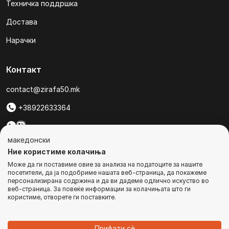
Техничка поддршка
Достава
Нарачки
Контакт
contact@zirafa50.mk
+38922633364
За барања на понуди, контактирајте нѐ на:
македонски
b2b@zirafa50.mk
Ние користиме колачиња
Може да ги поставиме овие за анализа на податоците за нашите
Jадранска Магистрала 86, Skopje, North Macedonia
посетители, да ја подобриме нашата веб-страница, да покажеме
персонализирана содржина и да ви дадеме одлично искуство во
веб-страница. За повеќе информации за колачињата што ги
користиме, отворете ги поставките.
© Сите права се задржани
Прифати сѐ