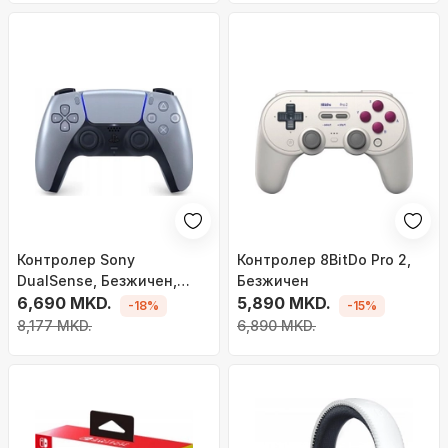
Контролер Sony
Контролер 8BitDo Pro 2,
DualSense, Безжичен,
Безжичен
сребрен
6,690 MKD.
5,890 MKD.
-18%
-15%
8,177 MKD.
6,890 MKD.