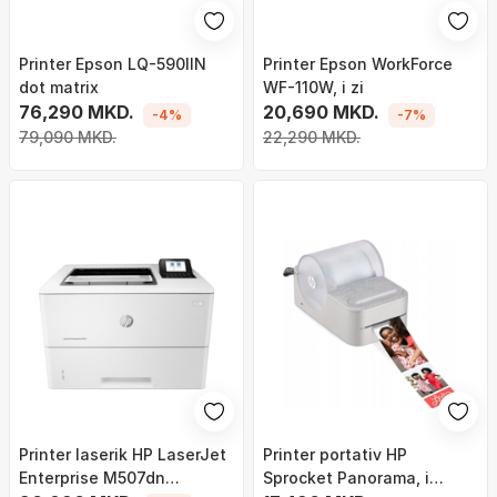
Printer Epson LQ-590IIN
Printer Epson WorkForce
dot matrix
WF-110W, i zi
76,290 MKD.
20,690 MKD.
-4%
-7%
79,090 MKD.
22,290 MKD.
Printer laserik HP LaserJet
Printer portativ HP
Enterprise M507dn
Sprocket Panorama, i