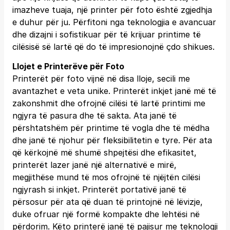
imazheve tuaja, një printer për foto është zgjedhja
e duhur për ju. Përfitoni nga teknologjia e avancuar
dhe dizajni i sofistikuar për të krijuar printime të
cilësisë së lartë që do të impresionojnë çdo shikues.
Llojet e Printerëve për Foto
Printerët për foto vijnë në disa lloje, secili me
avantazhet e veta unike. Printerët inkjet janë më të
zakonshmit dhe ofrojnë cilësi të lartë printimi me
ngjyra të pasura dhe të sakta. Ata janë të
përshtatshëm për printime të vogla dhe të mëdha
dhe janë të njohur për fleksibilitetin e tyre. Për ata
që kërkojnë më shumë shpejtësi dhe efikasitet,
printerët lazer janë një alternativë e mirë,
megjithëse mund të mos ofrojnë të njëjtën cilësi
ngjyrash si inkjet. Printerët portativë janë të
përsosur për ata që duan të printojnë në lëvizje,
duke ofruar një formë kompakte dhe lehtësi në
përdorim. Këto printerë janë të pajisur me teknologji