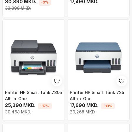
(1PV87A)
30,890 MKD.
bardhë
17,490 MKD.
-9%
33,890 MKD.
Printer HP Smart Tank 7305
Printer HP Smart Tank 725
All-in-One
All-in-One
25,390 MKD.
17,690 MKD.
-17%
-13%
30,468 MKD.
20,268 MKD.