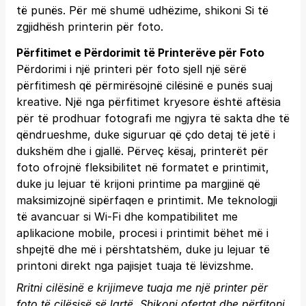
të punës. Për më shumë udhëzime, shikoni
Si të
zgjidhësh printerin për foto
.
Përfitimet e Përdorimit të Printerëve për Foto
Përdorimi i një printeri për foto sjell një sërë
përfitimesh që përmirësojnë cilësinë e punës suaj
kreative. Një nga përfitimet kryesore është aftësia
për të prodhuar fotografi me ngjyra të sakta dhe të
qëndrueshme, duke siguruar që çdo detaj të jetë i
dukshëm dhe i gjallë. Përveç kësaj, printerët për
foto ofrojnë fleksibilitet në formatet e printimit,
duke ju lejuar të krijoni printime pa margjinë që
maksimizojnë sipërfaqen e printimit. Me teknologji
të avancuar si Wi-Fi dhe kompatibilitet me
aplikacione mobile, procesi i printimit bëhet më i
shpejtë dhe më i përshtatshëm, duke ju lejuar të
printoni direkt nga pajisjet tuaja të lëvizshme.
Rritni cilësinë e krijimeve tuaja me një printer për
foto të cilësisë së lartë. Shikoni ofertat dhe përfitoni