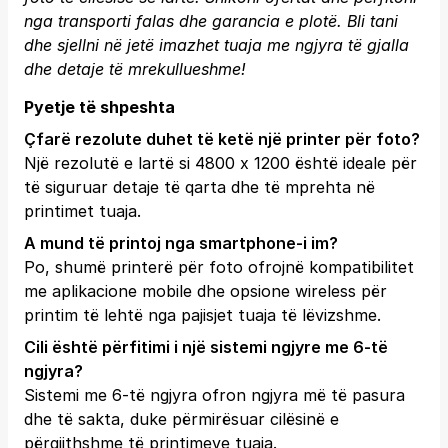
nga transporti falas dhe garancia e plotë.
Bli tani
dhe sjellni në jetë imazhet tuaja me ngjyra të gjalla
dhe detaje të mrekullueshme!
Pyetje të shpeshta
Çfarë rezolute duhet të ketë një printer për foto?
Një rezolutë e lartë si 4800 x 1200 është ideale për
të siguruar detaje të qarta dhe të mprehta në
printimet tuaja.
A mund të printoj nga smartphone-i im?
Po, shumë printerë për foto ofrojnë kompatibilitet
me aplikacione mobile dhe opsione wireless për
printim të lehtë nga pajisjet tuaja të lëvizshme.
Cili është përfitimi i një sistemi ngjyre me 6-të
ngjyra?
Sistemi me 6-të ngjyra ofron ngjyra më të pasura
dhe të sakta, duke përmirësuar cilësinë e
përgjithshme të printimeve tuaja.