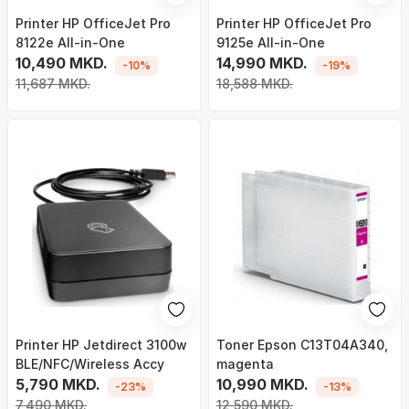
Printer HP OfficeJet Pro
Printer HP OfficeJet Pro
8122e All-in-One
9125e All-in-One
10,490 MKD.
14,990 MKD.
-10%
-19%
11,687 MKD.
18,588 MKD.
Printer HP Jetdirect 3100w
Toner Epson C13T04A340,
BLE/NFC/Wireless Accy
magenta
5,790 MKD.
10,990 MKD.
-23%
-13%
7,490 MKD.
12,590 MKD.