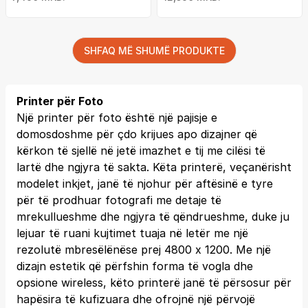
SHFAQ MË SHUMË PRODUKTE
Printer për Foto
Një printer për foto është një pajisje e
domosdoshme për çdo krijues apo dizajner që
kërkon të sjellë në jetë imazhet e tij me cilësi të
lartë dhe ngjyra të sakta. Këta printerë, veçanërisht
modelet inkjet, janë të njohur për aftësinë e tyre
për të prodhuar fotografi me detaje të
mrekullueshme dhe ngjyra të qëndrueshme, duke ju
lejuar të ruani kujtimet tuaja në letër me një
rezolutë mbresëlënëse prej 4800 x 1200. Me një
dizajn estetik që përfshin forma të vogla dhe
opsione wireless, këto printerë janë të përsosur për
hapësira të kufizuara dhe ofrojnë një përvojë