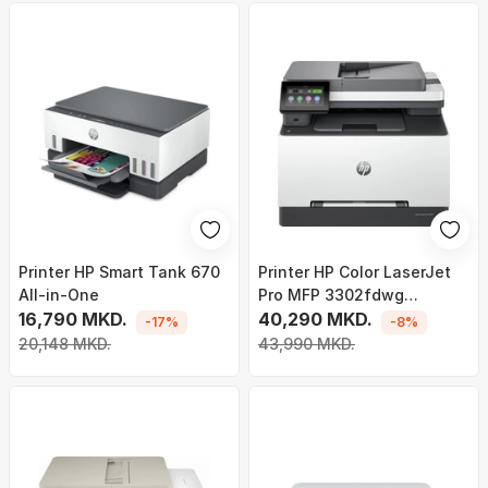
Printer HP Smart Tank 670
Printer HP Color LaserJet
All-in-One
Pro MFP 3302fdwg
16,790 MKD.
Multifunction Laser Colour
40,290 MKD.
-17%
-8%
A4 Wi-Fi, USB, LAN,
20,148 MKD.
43,990 MKD.