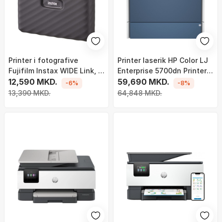
Printer i fotografive
Printer laserik HP Color LJ
Fujifilm Instax WIDE Link, i
Enterprise 5700dn Printer, i
hirtë
12,590 MKD.
kaltër
59,690 MKD.
-6%
-8%
13,390 MKD.
64,848 MKD.