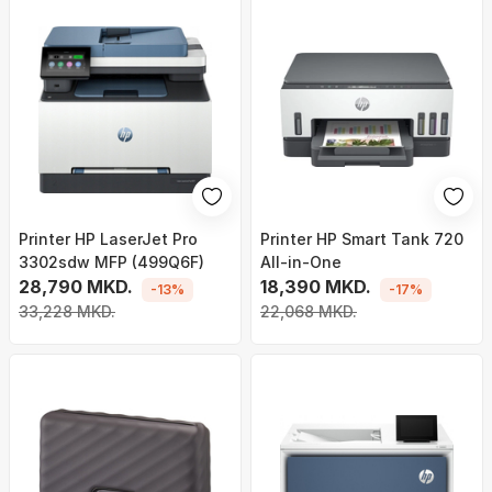
Printer HP LaserJet Pro
Printer HP Smart Tank 720
3302sdw MFP (499Q6F)
All-in-One
28,790 MKD.
18,390 MKD.
-13%
-17%
33,228 MKD.
22,068 MKD.