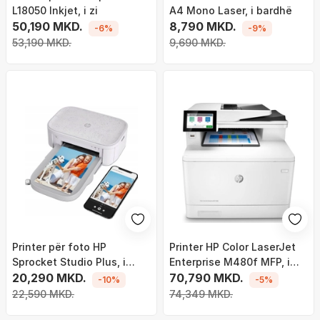
L18050 Inkjet, i zi
A4 Mono Laser, i bardhë
50,190 MKD.
8,790 MKD.
-6%
-9%
53,190 MKD.
9,690 MKD.
Printer për foto HP
Printer HP Color LaserJet
Sprocket Studio Plus, i
Enterprise M480f MFP, i
bardhë
20,290 MKD.
bardhë
70,790 MKD.
-10%
-5%
22,590 MKD.
74,349 MKD.