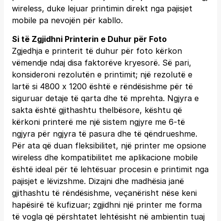
wireless, duke lejuar printimin direkt nga pajisjet
mobile pa nevojën për kabllo.
Si të Zgjidhni Printerin e Duhur për Foto
Zgjedhja e printerit të duhur për foto kërkon
vëmendje ndaj disa faktorëve kryesorë. Së pari,
konsideroni rezolutën e printimit; një rezolutë e
lartë si 4800 x 1200 është e rëndësishme për të
siguruar detaje të qarta dhe të mprehta. Ngjyra e
sakta është gjithashtu thelbësore, kështu që
kërkoni printerë me një sistem ngjyre me 6-të
ngjyra për ngjyra të pasura dhe të qëndrueshme.
Për ata që duan fleksibilitet, një printer me opsione
wireless dhe kompatibilitet me aplikacione mobile
është ideal për të lehtësuar procesin e printimit nga
pajisjet e lëvizshme. Dizajni dhe madhësia janë
gjithashtu të rëndësishme, veçanërisht nëse keni
hapësirë të kufizuar; zgjidhni një printer me forma
të vogla që përshtatet lehtësisht në ambientin tuaj