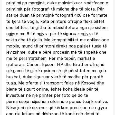
printimi pa margjinë, duke maksimizuar sipërfaqen e
printimit për fotografi të mëdha dhe të plota. Për
ata që duan të printojnë fotografi 4x6 ose formate
të tjera të vogla, këta printerë ofrojnë fleksibilitet
dhe lehtësi, të gjitha të mbështetura nga një sistem
ngjyre me 6-të ngjyra për të siguruar ngjyra të
sakta dhe të gjalla. Me kompatibilitet me aplikacione
mobile, mund të printoni direkt nga pajisjet tuaja të
lëvizshme, duke e bërë procesin më të shpejtë dhe
më të përshtatshëm. Për më tepër, markat e
njohura si Canon, Epson, HP dhe Brother ofrojnë
një gamë të gjerë opsionesh që përshtaten me çdo
buxhet, duke siguruar vlerë të madhe për paratë
tuaja. Me oferta si transport falas në Kosovë dhe
blerje të sigurt online, është koha ideale për të
investuar në një printer për foto që do të
përmirësojë ndjeshëm cilësinë e punës tuaj kreative.
Nëse jeni një dizajner që kërkon precizion në ngjyra
apo një krijues që dëshiron të kapë çdo detaj të