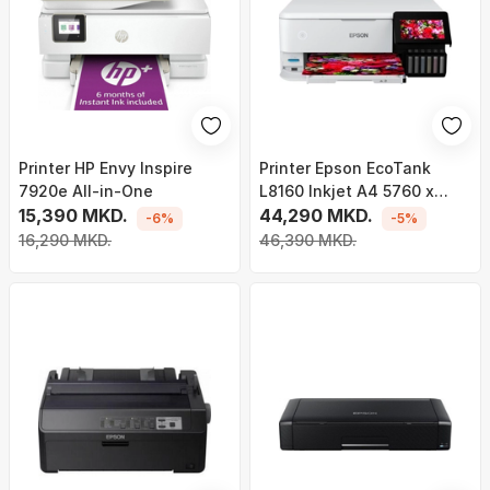
Printer HP Envy Inspire
Printer Epson EcoTank
7920e All-in-One
L8160 Inkjet A4 5760 x
15,390 MKD.
1440 DPI 32 ppm Wi-Fi, i
44,290 MKD.
-6%
-5%
bardhë
16,290 MKD.
46,390 MKD.