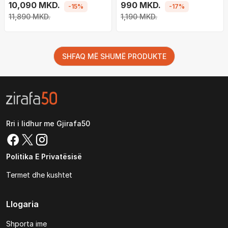
me Thread
10,090 MKD.
(1-channel)
990 MKD.
-15%
-17%
11,890 MKD.
1,190 MKD.
SHFAQ MË SHUMË PRODUKTE
Rri i lidhur me Gjirafa50
Politika E Privatësisë
Termet dhe kushtet
Llogaria
Shporta ime