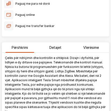
Paguaj me para në dorë
Paguaj online
Paguaj me transfer bankar
Përshkrimi
Detajet
Vlerësime
Çelës për ndriçimin dhe kontrollin e shtëpisë. Dizajn i dyfishtë, për
lidhjen e dy dritave ose pajisjeve. Telekomandë dhe kontroll manual.
Njësia ka butona të programueshëm për funksionim të lehtë (shtypni,
shtypni dy herë dhe shtypni gjatë). Lidhja ZigBee. Mbështetje për
kontrollin zanor me Google Assistant dhe Alexa. Me bateri, deri në 2
vjet. Aplikacioni inteligjent Tesla Smart mbështet dhjetëra pajisje
inteligjente Tesla, por edhe pajisje nga prodhuesit konkurrues.
Aplikacioni mund të bëjë gjithçka që do të prisni nga një shtëpi
inteligjente. Kjo do të thotë se jo vetëm që shërben si një telekomandë
për pajisjet e pavarura, por gjithashtu mund t'i nisë dhe vendosë ato
sipas planeve dhe skenarëve. Thjesht vendosni kushte dhe rregulla
specifike sipas kërkesave tuaja dhe aplikacioni do të bëjë gjithçka për