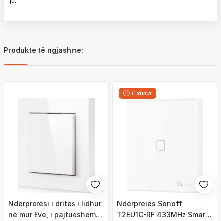
ju.
Produkte të ngjashme:
E shitur
Ndërprerësi i dritës i lidhur
Ndërprerës Sonoff
në mur Eve, i pajtueshëm
T2EU1C-RF 433MHz Smart