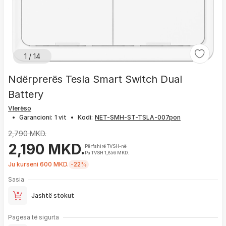
1 / 14
Ndërprerës Tesla Smart Switch Dual
Battery
Vlerëso
•
Garancioni:
1 vit
•
Kodi:
2,790 MKD.
2,190 MKD.
Përfshirë TVSH-në
Pa TVSH 1,856 MKD.
Ju kurseni 600 MKD.
-22%
Sasia
Jashtë stokut
Pagesa të sigurta