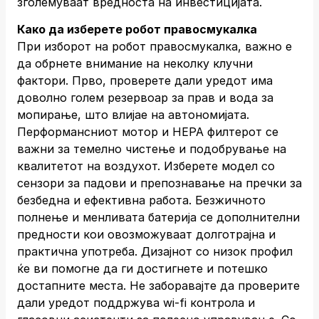
зголемуваат вредноста на инвестицијата.
Како да изберете робот правосмукалка
При изборот на робот правосмукалка, важно е
да обрнете внимание на неколку клучни
фактори. Прво, проверете дали уредот има
доволно голем резервоар за прав и вода за
мопирање, што влијае на автономијата.
Перформансниот мотор и HEPA филтерот се
важни за темелно чистење и подобрување на
квалитетот на воздухот. Изберете модел со
сензори за падови и препознавање на пречки за
безбедна и ефективна работа. Безжичното
полнење и менливата батерија се дополнителни
предности кои овозможуваат долготрајна и
практична употреба. Дизајнот со низок профил
ќе ви помогне да ги достигнете и потешко
достапните места. Не заборавајте да проверите
дали уредот поддржува wi-fi контрола и