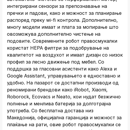
интегрирани сензори за препознавање на
пречки и падови, како и можност за планирање
распоред преку wi-fi контрола. Дополнително,
многу модели имаат и плата за мопирање што
овозможува дополнително чистење на
подовите. Современите робот правосмукалки
користат HEPA филтри за подобрување на
квалитетот на воздухот и имаат дизајн со низок
профил за лесно движење под мебел. Со
поддршка за гласовни асистенти како Alexa и
Google Assistant, управувањето е едноставно и
удобно. На пазарот се достапни производи од
реномирани брендови како iRobot, Xiaomi,
Roborock, Ecovacs и Neato, кои нудат безжично
полнење и менлива батерија за долготрајна
употреба. Со бесплатна достава низ
Македонија, официјална гаранција и можност за
плаќање на рати, овие робот правосмукалки се