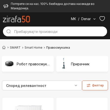
Потпрете се на нас. 100% безбедна достава насекаде во
Македонија.
MK
/
Denar
SMART
Smart Home
Правосмукалка
Робот правосмукалка
Прирачник
Филтер