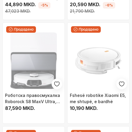
бела
44,890 MKD.
станица за
20,590 MKD.
-5%
-6%
самопразнење, чистење
47,023 MKD.
21,790 MKD.
со бришење и
правосмукалка, бел
Продадено
Продадено
Роботска правосмукалка
Fshesë robotike Xiaomi E5,
Roborock S8 MaxV Ultra,
me shtupë, e bardhë
бела боја
87,590 MKD.
10,190 MKD.