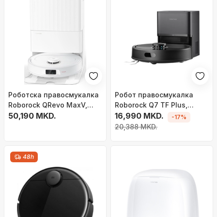
Роботска правосмукалка
Робот правосмукалка
Roborock QRevo MaxV,
Roborock Q7 TF Plus,
бела
50,190 MKD.
станица за
16,990 MKD.
-17%
само'празнење, црн
20,388 MKD.
48h