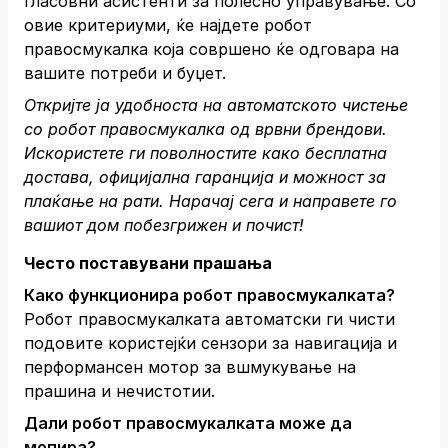
гласовни асистенти за полесно управување. Со
овие критериуми, ќе најдете робот
правосмукалка која совршено ќе одговара на
вашите потреби и буџет.
Откријте ја удобноста на автоматското чистење
со робот правосмукалка од врвни брендови.
Искористете ги поволностите како бесплатна
достава, официјална гаранција и можност за
плаќање на рати.
Нарачај сега
и направете го
вашиот дом побезгрижен и почист!
Често поставувани прашања
Како функционира робот правосмукалката?
Робот правосмукалката автоматски ги чисти
подовите користејќи сензори за навигација и
перформансен мотор за вшмукување на
прашина и нечистотии.
Дали робот правосмукалката може да
мопира?