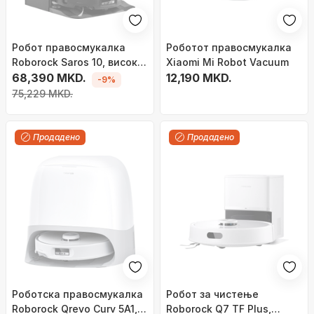
Робот правосмукалка
Роботот правосмукалка
Roborock Saros 10, висок
Xiaomi Mi Robot Vacuum
7,98 cm, странична четка
68,390 MKD.
12,190 MKD.
-9%
FlexiArm, миење на моп
75,229 MKD.
на 80°C, бел
Продадено
Продадено
Роботска правосмукалка
Робот за чистење
Roborock Qrevo Curv 5A1,
Roborock Q7 TF Plus,