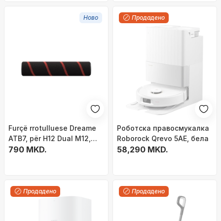
Ново
Продадено
Furçë rrotulluese Dreame
Роботска правосмукалка
ATB7, për H12 Dual M12,
Roborock Qrevo 5AE, бела
cilindrike, e zezë me të
790 MKD.
58,290 MKD.
kuqe
Продадено
Продадено