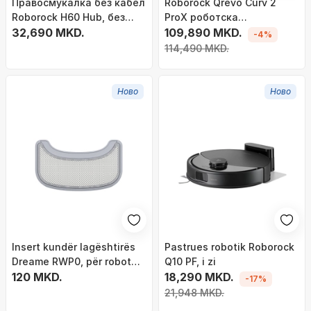
Правосмукалка без кабел
Roborock Qrevo Curv 2
Roborock H60 Hub, без
ProX роботска
кеса, црно бела
32,690 MKD.
правосмукалка, бела
109,890 MKD.
-4%
114,490 MKD.
Ново
Ново
Insert kundër lagështirës
Pastrues robotik Roborock
Dreame RWP0, për robot
Q10 PF, i zi
fshirës W10, gri
120 MKD.
18,290 MKD.
-17%
21,948 MKD.