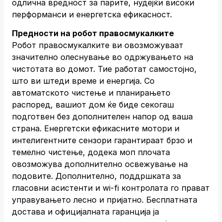
одлична вредност за парите, нудејќи високи
перформанси и енергетска ефикасност.
Предности на робот правосмукалките
Робот правосмукалките ви овозможуваат
значително олеснување во одржувањето на
чистотата во домот. Тие работат самостојно,
што ви штеди време и енергија. Со
автоматското чистење и планирањето
распоред, вашиот дом ќе биде секогаш
подготвен без дополнителен напор од ваша
страна. Енергетски ефикасните мотори и
интелигентните сензори гарантираат брзо и
темелно чистење, додека моп плочата
овозможува дополнително освежување на
подовите. Дополнително, поддршката за
гласовни асистенти и wi-fi контролата го прават
управувањето лесно и пријатно. Бесплатната
достава и официјалната гаранција ја