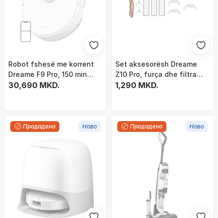
Robot fshesë me korrent
Set aksesorësh Dreame
Dreame F9 Pro, 150 min
Z10 Pro, furça dhe filtra
autonomi, Wi‑Fi, i bardhë
30,690 MKD.
zëvendësues, për robot
1,290 MKD.
fshesë, portokalli
Продадено
Ново
Продадено
Ново