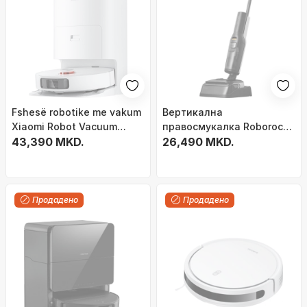
Fshesë robotike me vakum
Вертикална
Xiaomi Robot Vacuum
правосмукалка Roborock
X10+, e bardhë
43,390 MKD.
F25, без кабел,
26,490 MKD.
самочистечка, сива
Продадено
Продадено