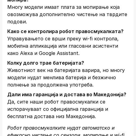
Многу модели имаат плата за мопирање која
овозможува дополнително чистење на тврдите
подови.
Како се контролира робот правосмукалката?
Управувањето се врши преку wi-fi контрола,
мобилна апликација или гласовни асистенти
како Alexa и Google Assistant.
Колку долго трае батеријата?
Животниот век на батеријата варира, но многу
модели нудат менлива батерија и безжично
полнење за продолжена употреба.
Дали има гаранција и достава во Македонија?
Да, сите наши робот правосмукалки се
испорачуваат со официјална гаранција и
бесплатна достава низ Македонија.
Робот правосмукалките нудат автоматско и
ефикасно чистење со сензори, мопирање и wi-fi