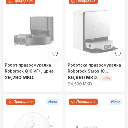
Продадено
Продадено
Робот правосмукалка
Роботска правосмукалка
Roborock Q10 VF+, црна
Roborock Saros 10,
29,290 MKD.
Reactive AI 3.0, VibraRise
86,990 MKD.
-8%
4.0, бела
94,590 MKD.
Продадено
Ново
Продадено
Ново