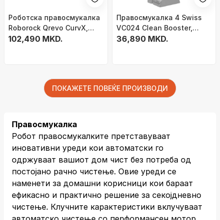
Роботска правосмукалка
Правосмукалка 4 Swiss
Roborock Qrevo CurvX,
VC024 Clean Booster,
бела
102,490 MKD.
бела боја
36,890 MKD.
ПОКАЖЕТЕ ПОВЕЌЕ ПРОИЗВОДИ
Правосмукалка
Робот правосмукалките претставуваат
иновативни уреди кои автоматски го
одржуваат вашиот дом чист без потреба од
постојано рачно чистење. Овие уреди се
наменети за домашни корисници кои бараат
ефикасно и практично решение за секојдневно
чистење. Клучните карактеристики вклучуваат
автоматско чистење со перформансен мотор,