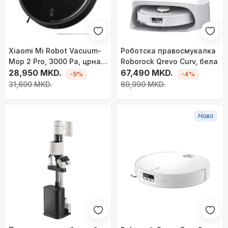
Xiaomi Mi Robot Vacuum-
Роботска правосмукалка
Mop 2 Pro, 3000 Pa, црна
Roborock Qrevo Curv, бела
боја
28,950 MKD.
67,490 MKD.
-9%
-4%
31,690 MKD.
69,990 MKD.
Ново