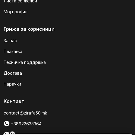
Листа со желби
Мој профил
Грижа за корисници
За нас
Плаќања
Техничка поддршка
Достава
Нарачки
Контакт
contact@zirafa50.mk
+38922633364