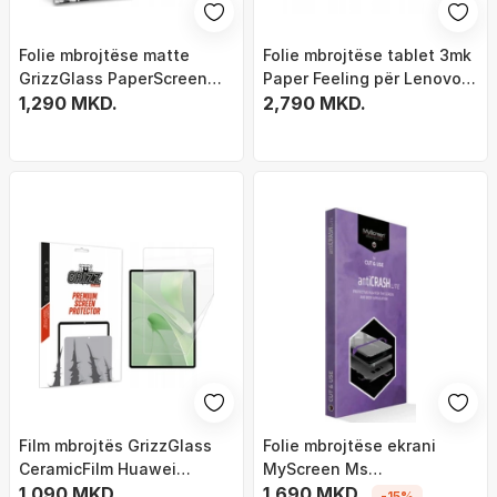
Folie mbrojtëse matte
Folie mbrojtëse tablet 3mk
GrizzGlass PaperScreen
Paper Feeling për Lenovo
për Apple iPad Air 10.9
1,290 MKD.
IdeaTab Pro, 2 copë,
2,790 MKD.
2022, gjenerata e 5-të,
transparente
transparente
Film mbrojtës GrizzGlass
Folie mbrojtëse ekrani
CeramicFilm Huawei
MyScreen Ms
MatePad 12 X, keramik,
1,090 MKD.
Cut&amp;Use AntiCRASH
1,690 MKD.
-15%