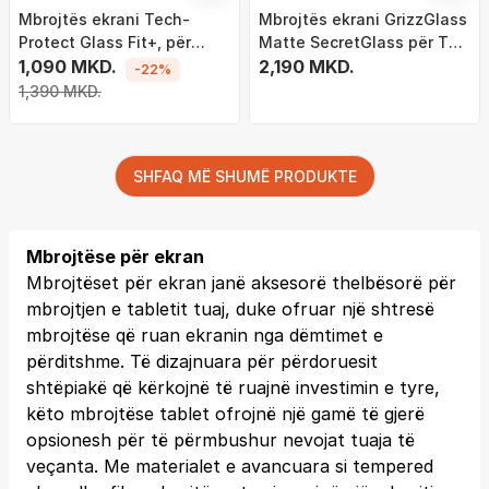
Mbrojtës ekrani Tech-
Mbrojtës ekrani GrizzGlass
Protect Glass Fit+, për
Matte SecretGlass për TCL
Samsung Galaxy Tab S10
1,090 MKD.
NxtPaper 12 Pro, efekt
2,190 MKD.
-22%
Lite 10.9 X400 X406B, set 2
privatësie, xham qeramik,
1,390 MKD.
copë, transparent
transparent
SHFAQ MË SHUMË PRODUKTE
Mbrojtëse për ekran
Mbrojtëset për ekran janë aksesorë thelbësorë për
mbrojtjen e tabletit tuaj, duke ofruar një shtresë
mbrojtëse që ruan ekranin nga dëmtimet e
përditshme. Të dizajnuara për përdoruesit
shtëpiakë që kërkojnë të ruajnë investimin e tyre,
këto mbrojtëse tablet ofrojnë një gamë të gjerë
opsionesh për të përmbushur nevojat tuaja të
veçanta. Me materialet e avancuara si tempered