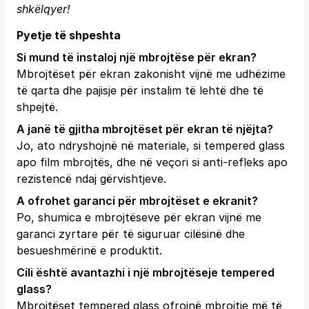
shkëlqyer!
Pyetje të shpeshta
Si mund të instaloj një mbrojtëse për ekran?
Mbrojtëset për ekran zakonisht vijnë me udhëzime
të qarta dhe pajisje për instalim të lehtë dhe të
shpejtë.
A janë të gjitha mbrojtëset për ekran të njëjta?
Jo, ato ndryshojnë në materiale, si tempered glass
apo film mbrojtës, dhe në veçori si anti-refleks apo
rezistencë ndaj gërvishtjeve.
A ofrohet garanci për mbrojtëset e ekranit?
Po, shumica e mbrojtëseve për ekran vijnë me
garanci zyrtare për të siguruar cilësinë dhe
besueshmërinë e produktit.
Cili është avantazhi i një mbrojtëseje tempered
glass?
Mbrojtëset tempered glass ofrojnë mbrojtje më të