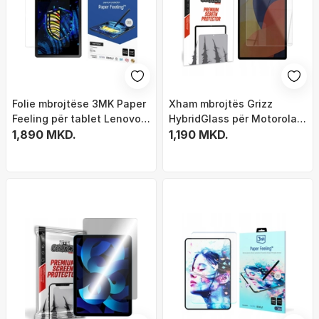
Folie mbrojtëse 3MK Paper
Xham mbrojtës Grizz
Feeling për tablet Lenovo
HybridGlass për Motorola
Tab M10 Plus 3rd Gen, 11",
1,890 MKD.
Moto Pad 60 Pro, fortësi
1,190 MKD.
matte, transparente
9H, hibrid, transparent