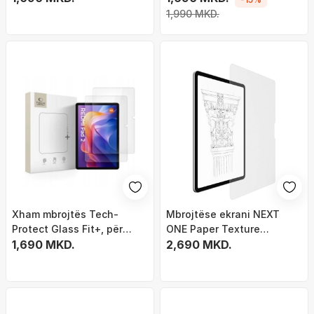
transparent
Lite 4.0 16", paketim 10
1,990 MKD.
copë, transparente
Xham mbrojtës Tech-
Mbrojtëse ekrani NEXT
Protect Glass Fit+, për
ONE Paper Texture
Xiaomi Redmi Pad 2 SE 11.0,
1,690 MKD.
Scribble, për iPad Air 13"
2,690 MKD.
set 2 copë, transparent
M2, mat, transparente