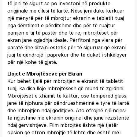
të jeni të sigurt se po investoni në produkte
origjinale me cilësi të lartë. Nëse jeni duke kërkuar
një mënyrë për të mbrojtur ekranin e tabletit tuaj
nga dëmtimet e përditshme dhe për të ruajtur
pamjen e tij të pastër dhe të re, mbrojtëset për
ekran janë zgjedhja ideale. Përfitoni nga vlera për
paratë dhe dizajni estetik për të siguruar që ekrani
juaj të qëndrojë i paprekur dhe të duket i shkëlqyer
për një kohë të gjatë.
Llojet e Mbrojtëseve për Ekran
Kur bëhet fjalë për mbrojtjen e ekranit të tabletit
tuaj, ka disa lloje mbrojtësesh që mund të zgjidhni.
Mbrojtëset e xhamit të kalitur, ose tempered glass,
janë të njohura për qëndrueshmërinë e tyre të lartë
dhe mbrojtjen ndaj goditjeve. Ato ofrojnë një ndjesi
të ngjashme me ekranin origjinal dhe janë rezistente
ndaj gërvishtjeve. Film mbrojtës është një tjetër
opsion që ofron mbrojtje të lehtë dhe është më i