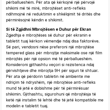
përballueshëm. Për ata që kërkojnë një përvojë
shikimi më të mirë, mbrojtëset anti-refleks
ndihmojnë në reduktimin e shkëlqimit të dritës dhe
përmirësojnë këndin e shikimit.
Si të Zgjidhni Mbrojtësen e Duhur për Ekran
Zgjedhja e mbrojtëses së duhur për ekranin e
tabletit tuaj kërkon vëmendje ndaj disa faktorëve.
Së pari, vendosni nëse preferoni një mbrojtëse
tempered glass për mbrojtje maksimale ose një film
mbrojtës për një opsion më të përballueshëm.
Konsideroni gjithashtu veçori si rezistenca ndaj
gërvishtjeve dhe mbrojtja 9H për siguri të shtuar.
Për ata që përdorin tabletin në ambiente me
ndriçim të ndryshëm, një mbrojtëse anti-refleks
mund të jetë e dobishme për të përmirësuar
shikimin. Gjithashtu, sigurohuni që mbrojtësja të
ketë një instalim të lehtë dhe të jetë kompatibile me
modelin e tabletit tuaj.