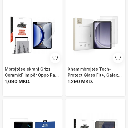
Mbrojtëse ekrani Grizz
Xham mbrojtës Tech-
CeramicFilm për Oppo Pad
Protect Glass Fit+, Galaxy
3 Pro, keramik,
1,090 MKD.
Tab A9 Plus A11 Plus 11", 2
1,290 MKD.
transparente
copë, transparent