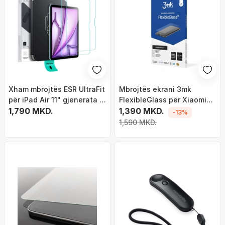
Xham mbrojtës ESR UltraFit
Mbrojtës ekrani 3mk
për iPad Air 11" gjenerata 6
FlexibleGlass për Xiaomi
7, 2 copë, xham i fortë
1,790 MKD.
Redmi Pad 2 Pro, xham
1,390 MKD.
-13%
transparent
hibrid, transparent
1,590 MKD.