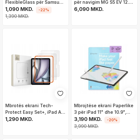
FlexibleGlass për Samsung
për navigim MG S5 EV 12.8"
Galaxy Tab A11, fleksibël, i
1,090 MKD.
2025, rezistente ndaj
6,090 MKD.
-22%
tejdukshëm
gërvishtjeve, transparente
1,390 MKD.
Mbrotës ekrani Tech-
Mbrojtëse ekrani Paperlike
Protect Easy Set+, iPad Air
3 për iPad 11" dhe 10.9",
11" 2024 2025, xham i
1,290 MKD.
paketim 2 copë, ndjesi
3,190 MKD.
-20%
temperuar, 2 copë,
letre, transparente
3,990 MKD.
transparent