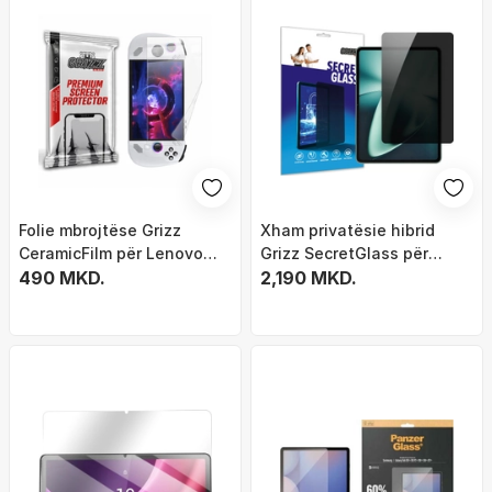
Folie mbrojtëse Grizz
Xham privatësie hibrid
CeramicFilm për Lenovo
Grizz SecretGlass për
Legion Go S, keramike,
490 MKD.
OnePlus Pad, mat, mbrojtje
2,190 MKD.
transparente
ekran