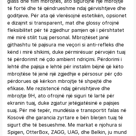
glass dhe film mbrojtës, ato sigurojnë një mbrojtje
të fortë dhe të qëndrueshme ndaj gërvishtjeve dhe
goditjeve. Për ata që vlerësojnë estetikën, opsionet
e dizajnit si transparent, mat dhe glossy ofrojnë
fleksibilitet për të zgjedhur pamjen që i përshtatet
më mirë stilit tuaj personal. Mbrojtëset janë
gjithashtu të pajisura me veçori si anti-refleks dhe
kënd i mirë shikimi, duke përmirësuar përvojën tuaj
të përdorimit në çdo ambient ndriçimi. Përdorimi i
lehtë dhe pajisja e lehtë për instalim bëjnë që këto
mbrojtëse të jenë një zgjedhje e përsosur për çdo
përdorues që kërkon mbrojtje të shpejtë dhe
efikase. Me rezistencë ndaj gërvishtjeve dhe
mbrojtje 9H, ato ofrojnë një siguri të lartë për
ekranin tuaj, duke zgjatur jetëgjatësinë e pajisjes
suaj. Për më tepër, mundësia e transportit falas në
Kosovë dhe garancia zyrtare e bën blerjen tuaj të
sigurt dhe të besueshme. Me markat e njohura si
Spigen, OtterBox, ZAGG, UAG, dhe Belkin, ju mund