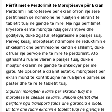
Përfitimet e Përdorimit të Mbrojtëseve për Ekran
Përdorimi i mbrojtëseve për ekran ofron një sërë
përfitimesh që ndihmojnë në ruajtjen e ekranit të
tabletit tuaj në gjendje të mirë. Një nga përfitimet
kryesore është mbrojtja ndaj gërvishtjeve dhe
goditjeve, duke zgjatur jetëgjatësinë e pajisjes suaj.
Përveç kësaj, mbrojtëset ndihmojnë në reduktimin e
shkëlqimit dhe përmirësojnë këndin e shikimit, duke
ofruar një përvojë më të mirë të përdorimit. Ato
gjithashtu ruajnë vlerën e pajisjes tuaj, duke e
mbajtur ekranin në gjendje të shkëlqyer për më
gjatë. Me opsionet e dizajnit estetik, mbrojtëset për
ekran mund të kontribuojnë në ruajtjen e pamjes së
pastër dhe të re të tabletit tuaj.
Siguroni mbrojtjen e lartë për ekranin tuaj me
mbrojtëse të cilësisë së lartë. Shikoni ofertat dhe
përfitoni nga transporti falas dhe garancia e plotë.
Bli tani
dhe ruani ekranin e tabletit tuaj në gjendje të