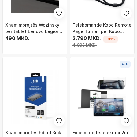
Xham mbrojtës Wozinsky
Telekomandë Kobo Remote
për tablet Lenovo Legion
Page Turner, për Kobo
Y700 2025, tempered
490 MKD.
eReaders, Bluetooth, e
2,790 MKD.
-31%
glass, transparant
zezë
4,035 MKD.
Risi
Xham mbrojtës hibrid 3mk
Folie mbrojtëse ekrani 2in1