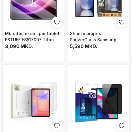
Mbrojtës ekrani për tablet
Xham mbrojtës
ESTUFF ES517007 Titan
PanzerGlass Samsung
Shield, xham i temperuar,
3,090 MKD.
Galaxy Tab S7 Plus S8 Plus
5,590 MKD.
për Lenovo, transparent
S9 Plus S9 FE Plus S10 Plus,
xham i temperuar,
transparencë e lartë