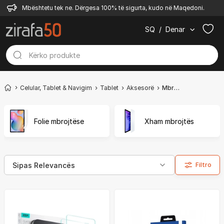
Mbështetu tek ne. Dërgesa 100% të sigurta, kudo në Maqedoni.
SQ
/
Denar
Celular, Tablet & Navigim
Tablet
Aksesorë
Mbrojtëse për ekran
Folie mbrojtëse
Xham mbrojtës
Filtro