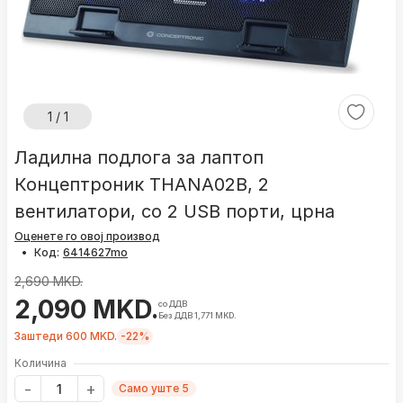
1 / 1
Ладилна подлога за лаптоп
Концептроник THANA02B, 2
вентилатори, со 2 USB порти, црна
Оценете го овој производ
•
Код:
2,690 MKD.
2,090 MKD.
со ДДВ
Без ДДВ 1,771 MKD.
Заштеди 600 MKD.
-22%
Количина
Само уште 5