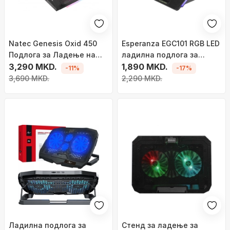
Natec Genesis Oxid 450
Esperanza EGC101 RGB LED
Подлога за Ладeње на
ладилна подлога за
Лаптоп, 15.6"
3,290 MKD.
лаптоп, црна
1,890 MKD.
-11%
-17%
3,690 MKD.
2,290 MKD.
Ладилна подлога за
Стенд за ладење за