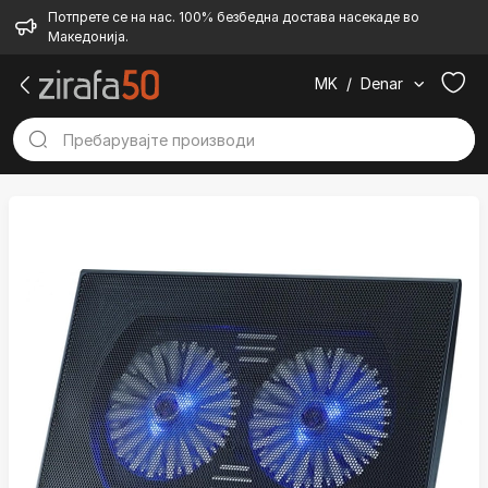
Потпрете се на нас. 100% безбедна достава насекаде во
Македонија.
MK
/
Denar