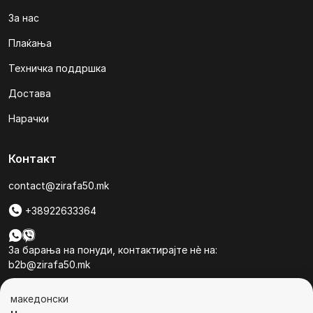
За нас
Плаќања
Техничка поддршка
Достава
Нарачки
Контакт
contact@zirafa50.mk
+38922633364
За барања на понуди, контактирајте нѐ на:
b2b@zirafa50.mk
Jадранска Магистрала 86, Skopje, North Macedonia
македонски