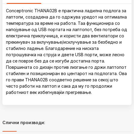
Conceptronic THANA02B е практична ладилна подлога за
лаптопи, создадена да го одржува уредот на оптимална
температура за време на работа. Таа функционира со
напојување од USB портата на лаптопот, без потреба од
електрична приклучница, и користи два вентилатори со
прекинувач за вклучување/исклучување за безбедно и
стабилно ладење. Благодарение на ниската
потрошувачка на струја и двете USB порти, може лесно
да се поврзе без да се изгуби достапна порта.
Површината со дизајн против лизгање го држи лаптопот
стабилен и позициониран во центарот на подлогата. Ова
го прави THANA02B соодветно решение за секој што
често работи на лаптоп и сака да му го продолжи
работниот век избегнувајќи прегревање.
Слични производи: