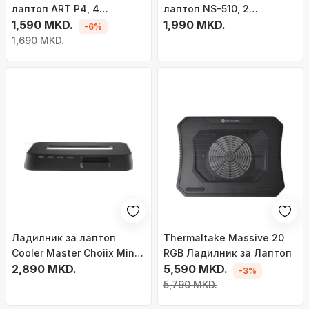
лаптоп ART P4, 4
лаптоп NS-510, 2
вентилатори, ЛЕД, за 9-
1,590 MKD.
вентилатори, rainbow
1,990 MKD.
-6%
17\"
осветлување, црна
1,690 MKD.
Ладилник за лаптоп
Thermaltake Massive 20
Cooler Master Choiix Mini
RGB Ладилник за Лаптоп
Air C HL02 KP, 7"-12", HUB
2,890 MKD.
5,590 MKD.
-3%
4x USB, црн
5,790 MKD.