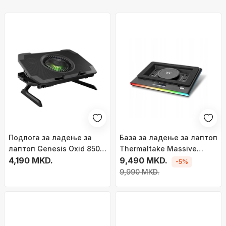
Подлога за ладење за
База за ладење за лаптоп
лаптоп Genesis Oxid 850
Thermaltake Massive
RGB NHG-1858, 17.3\", 5
4,190 MKD.
Extreme, до 18\", RGB
9,490 MKD.
-5%
вентилатори, црна
осветлување, црна
9,990 MKD.