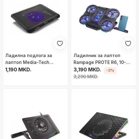
Ладилна подлога за
Ладилник за лаптоп
лаптоп Media-Tech
Rampage PROTE R6, 10-
MT2660, вентилатор со
1,190 MKD.
17\", 6 вентилатори, сив
3,190 MKD.
-3%
осветлување, USB, црна
3,290 MKD.