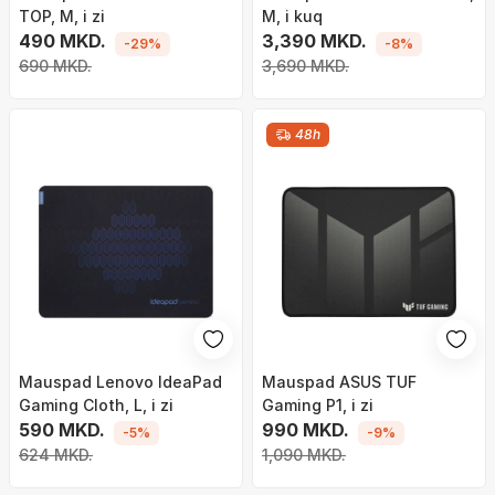
TOP, M, i zi
M, i kuq
490 MKD.
3,390 MKD.
-29%
-8%
690 MKD.
3,690 MKD.
48h
Mauspad Lenovo IdeaPad
Mauspad ASUS TUF
Gaming Cloth, L, i zi
Gaming P1, i zi
590 MKD.
990 MKD.
-5%
-9%
624 MKD.
1,090 MKD.