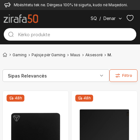
Mbështetu tek ne. Dërgesa 100% të sigurta, kudo në Maqedoni.
SQ
/
Denar
Gaming
Pajisje për Gaming
Maus
Aksesorë
Mauspad
Filtro
48h
48h