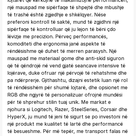
lojtarët që kërkojnë të maksimizojnë performancën,
një mauspad me sipërfaqe të shpejtë dhe mbushje
të trashë është zgjedhje e shkëlqyer. Nëse
preferoni kontroll të saktë, mund të zgjidhni një
sipërfaqe të kontrolluar që ju lejon të bëni çdo
lëvizje me precizion. Përveç performancës,
komoditeti dhe ergonomia janë aspekte të
rëndësishme që duhet të merren parasysh. Një
mauspad me materiaal gome dhe anti-skid siguron
që të qëndrojë në vend gjatë seancave intensive të
lojërave, duke ofruar një përvojë të rehatshme dhe
pa ndërprerje. Gjithashtu, dizajni estetik luan një rol
të rëndësishëm për shumë lojtarë, dhe opsionet me
RGB dhe ngjyrë të personalizuar ofrojnë mundësi
për të shprehur stilin tuaj unik. Me markat e
njohura si Logitech, Razer, SteelSeries, Corsair dhe
HyperX, ju mund të jeni të sigurt se po investoni në
një produkt me kualitet të lartë dhe performancë
të besueshme. Për më tepër, me transport falas në