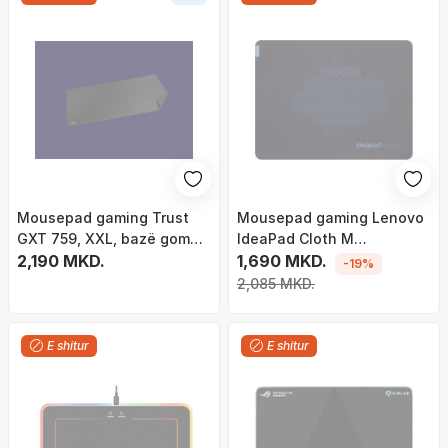
Mousepad gaming Trust
Mousepad gaming Lenovo
GXT 759, XXL, bazë gome
IdeaPad Cloth M
antirrëshqitëse, i zi
2,190 MKD.
GXH1C97873, madhësi
1,690 MKD.
-19%
mesatare, 2mm, blu
2,085 MKD.
E shitur
E shitur