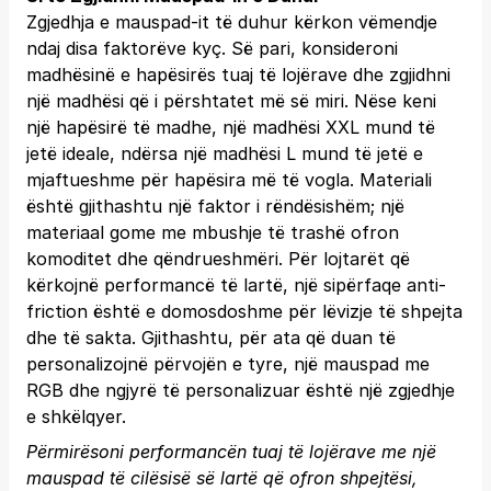
Zgjedhja e mauspad-it të duhur kërkon vëmendje
ndaj disa faktorëve kyç. Së pari, konsideroni
madhësinë e hapësirës tuaj të lojërave dhe zgjidhni
një madhësi që i përshtatet më së miri. Nëse keni
një hapësirë të madhe, një madhësi XXL mund të
jetë ideale, ndërsa një madhësi L mund të jetë e
mjaftueshme për hapësira më të vogla. Materiali
është gjithashtu një faktor i rëndësishëm; një
materiaal gome me mbushje të trashë ofron
komoditet dhe qëndrueshmëri. Për lojtarët që
kërkojnë performancë të lartë, një sipërfaqe anti-
friction është e domosdoshme për lëvizje të shpejta
dhe të sakta. Gjithashtu, për ata që duan të
personalizojnë përvojën e tyre, një mauspad me
RGB dhe ngjyrë të personalizuar është një zgjedhje
e shkëlqyer.
Përmirësoni performancën tuaj të lojërave me një
mauspad të cilësisë së lartë që ofron shpejtësi,