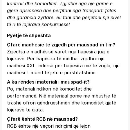
kontroll dhe komoditet. Zgjidhni nga një gamë e
gjerë opsionesh dhe përfitoni nga transporti falas
dhe garancia zyrtare.
Bli tani
dhe përjetoni një nivel
të ri të lojërave konkurruese!
Pyetje të shpeshta
Çfarë madhësie të zgjedh për mauspad-in tim?
Zgjedhja e madhësisë varet nga hapësira juaj e
lojërave. Për hapësira të mëdha, zgjidhni një
madhësi XXL, ndërsa për hapësira më të vogla, një
madhësi L mund të jetë e përshtatshme.
A ka rëndësi materiali i mauspad-it?
Po, materiali ndikon në komoditet dhe
performancë. Një materiaal gome me mbushje të
trashë ofron qëndrueshmëri dhe komoditet gjatë
lojërave të gjata.
Çfarë është RGB në mauspad?
RGB është një veçori ndriçimi që lejon