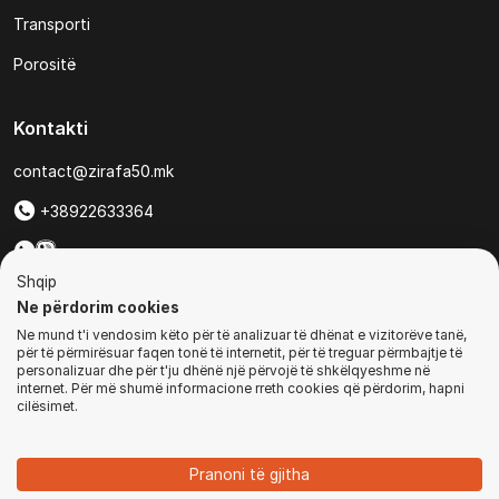
Transporti
Porositë
Kontakti
contact@zirafa50.mk
+38922633364
Për kërkesa të ofertave:
Shqip
b2b@zirafa50.mk
Ne përdorim cookies
Ne mund t'i vendosim këto për të analizuar të dhënat e vizitorëve tanë,
Jadranska Magistrala No. 86, Skopje, North Macedonia
për të përmirësuar faqen tonë të internetit, për të treguar përmbajtje të
personalizuar dhe për t'ju dhënë një përvojë të shkëlqyeshme në
internet. Për më shumë informacione rreth cookies që përdorim, hapni
cilësimet.
© Të gjitha të drejtat e rezervuara
Pranoni të gjitha