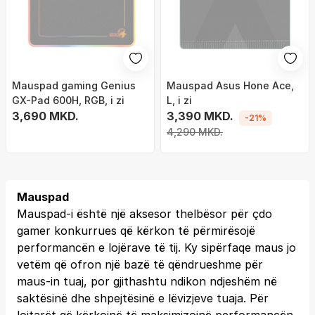
Mauspad gaming Genius
Mauspad Asus Hone Ace,
GX-Pad 600H, RGB, i zi
L, i zi
3,690 MKD.
3,390 MKD.
-21%
4,290 MKD.
Mauspad
Mauspad-i është një aksesor thelbësor për çdo
gamer konkurrues që kërkon të përmirësojë
performancën e lojërave të tij. Ky sipërfaqe maus jo
vetëm që ofron një bazë të qëndrueshme për
maus-in tuaj, por gjithashtu ndikon ndjeshëm në
saktësinë dhe shpejtësinë e lëvizjeve tuaja. Për