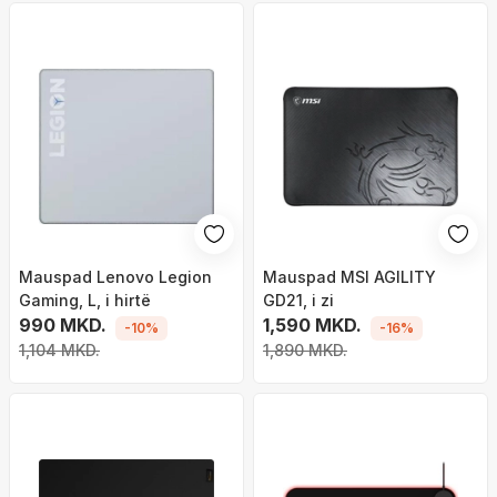
Mauspad Lenovo Legion
Mauspad MSI AGILITY
Gaming, L, i hirtë
GD21, i zi
990 MKD.
1,590 MKD.
-10%
-16%
1,104 MKD.
1,890 MKD.