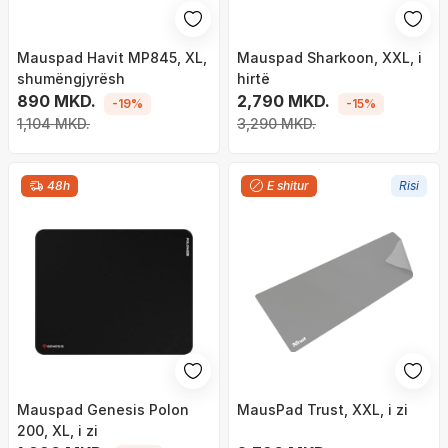
Mauspad Havit MP845, XL,
Mauspad Sharkoon, XXL, i
shumëngjyrësh
hirtë
890 MKD.
2,790 MKD.
-19%
-15%
1,104 MKD.
3,290 MKD.
48h
E shitur
Risi
Mauspad Genesis Polon
MausPad Trust, XXL, i zi
200, XL, i zi