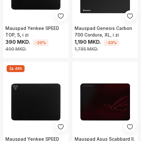
Mauspad Yenkee SPEED
Mauspad Genesis Carbon
TOP, S, i zi
700 Cordura, XL, i zi
390 MKD.
1,190 MKD.
-20%
-33%
490 MKD.
1,785 MKD.
48h
Mauspad Yenkee SPEED
Mauspad Asus Scabbard II,