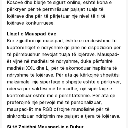
Kosovë dhe blerje të sigurt online, është koha e
përkryer për të përmirësuar pajisjet tuaja të
lojërave dhe për të përjetuar një nivel të ri të
lojërave konkurruese.
Llojet e Mauspad-ëve
Kur zgjedhni një mauspad, është e rëndësishme të
kuptoni llojet e ndryshme që janë në dispozicion për
të përmbushur nevojat tuaja të lojërave. Mauspad-
ët vijnë në madhësi të ndryshme, duke përfshirë
madhësi XXL dhe L, për të akomoduar hapësira të
ndryshme të lojërave. Për ata që kërkojnë shpejtësi
maksimale, një sipërfaqe e shpejtë është e përkryer,
ndërsa për saktësi më të madhe, një sipërfaqe e
kontrolluar është më e përshtatshme. Për ata që
preferojnë një përvojë më të personalizuar,
mauspad-ët me RGB ofrojnë mundësinë për të
sinkronizuar ndriçimin me pajisjet e tjera të lojërave.
Si të Zgjidhni Mauspad-in e Duhur