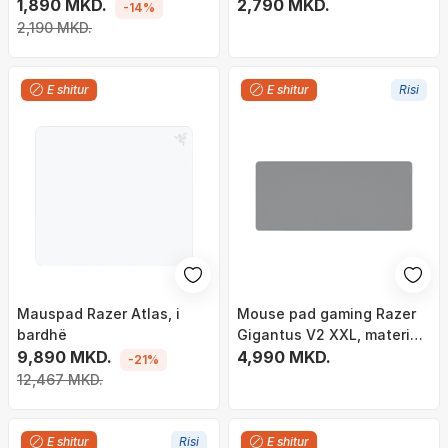
1,890 MKD.
2,790 MKD.
-14%
2,190 MKD.
E shitur
E shitur
Risi
Mauspad Razer Atlas, i
Mouse pad gaming Razer
bardhë
Gigantus V2 XXL, material
9,890 MKD.
tekstil, bazë gome kundër
4,990 MKD.
-21%
rrëshqitjes, i zi
12,467 MKD.
E shitur
Risi
E shitur