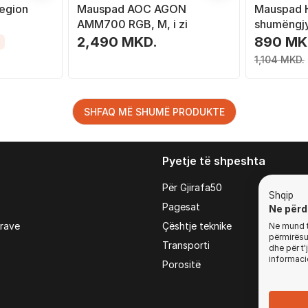
egion
Mauspad AOC AGON
Mauspad H
AMM700 RGB, M, i zi
shumëngj
2,490 MKD.
890 MK
1,104 MKD.
SHFAQ MË SHUMË PRODUKTE
Pyetje të shpeshta
Për Gjirafa50
Shqip
Pagesat
Ne përd
irave
Çështje teknike
Ne mund t'
përmirësua
Transporti
dhe për t
informaci
Porositë