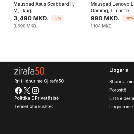
Mauspad Asus Scabbard II,
Mauspad Lenovo L
M, i kuq
Gaming, L, i hirtë
3,490 MKD.
990 MKD.
-5%
-10%
3,690 MKD.
1,104 MKD.
Llogaria
Rri i lidhur me Gjirafa50
Shporta ime
Porositë
Politika E Privatësisë
Lista e dësh
Termet dhe kushtet
Llogaria ime