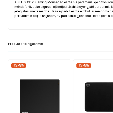
AGILITY GD21 Gaming Mousepad është një pad mausi që ofron komodit
mëndafshit, duke siguruar një ndjesi të shkëlqyer gjatë përdorimit. 
jetëgjatësi më të madhe. Baza e pad-it është e mbuluar me goma nat
përfundimin e tij të shijshëm, ky pad është gjithashtu i lehtë për t'u
Produkte të ngjashme:
48h
48h