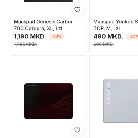
Mauspad Genesis Carbon
Mauspad Yenkee 
700 Cordura, XL, i zi
TOP, M, i zi
1,190 MKD.
490 MKD.
-33%
-29
1,785 MKD.
690 MKD.