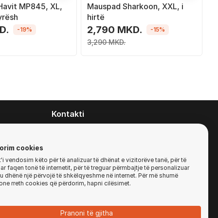
avit MP845, XL,
Mauspad Sharkoon, XXL, i
yrësh
hirtë
D.
2,790 MKD.
-19%
-15%
3,290 MKD.
Kontakti
contact@zirafa50.mk
+38922633364
orim cookies
i vendosim këto për të analizuar të dhënat e vizitorëve tanë, për të
r faqen tonë të internetit, për të treguar përmbajtje të personalizuar
Për kërkesa të ofertave:
'ju dhënë një përvojë të shkëlqyeshme në internet. Për më shumë
b2b@zirafa50.mk
one rreth cookies që përdorim, hapni cilësimet.
Jadranska Magistrala No. 86, Skopje, North
Macedonia
Pranoni të gjitha