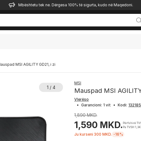
Mbështetu tek ne. Dërgesa 100% të sigurta, kudo në Maqedoni.
auspad MSI AGILITY GD21, i zi
MSI
1 / 4
Mauspad MSI AGILITY 
Vlerëso
•
Garancioni:
1 vit
•
Kodi:
1,890 MKD.
1,590 MKD.
Përfshirë T
Pa TVSH 1,34
Ju kurseni 300 MKD.
-16%