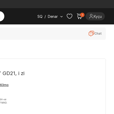
1
SQ
/
Denar
Kyçu
Chat
GD21, i zi
VSH-në
7 MKD.