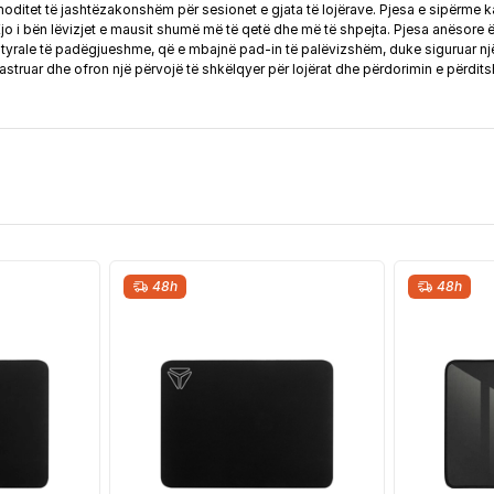
et të jashtëzakonshëm për sesionet e gjata të lojërave. Pjesa e sipërme ka n
Kjo i bën lëvizjet e mausit shumë më të qetë dhe më të shpejta. Pjesa anësore ës
yrale të padëgjueshme, që e mbajnë pad-in të palëvizshëm, duke siguruar një
 pastruar dhe ofron një përvojë të shkëlqyer për lojërat dhe përdorimin e përdit
48h
48h