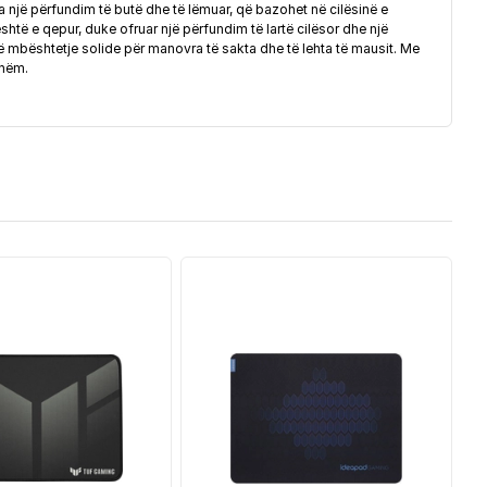
jë përfundim të butë dhe të lëmuar, që bazohet në cilësinë e
htë e qepur, duke ofruar një përfundim të lartë cilësor dhe një
 mbështetje solide për manovra të sakta dhe të lehta të mausit. Me
shëm.