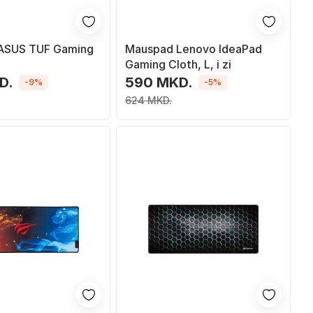
ASUS TUF Gaming
Mauspad Lenovo IdeaPad
Gaming Cloth, L, i zi
D.
590 MKD.
-9%
-5%
624 MKD.