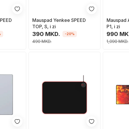
SPEED
Mauspad Yenkee SPEED
Mauspad 
TOP, S, i zi
P1, i zi
390 MKD.
990 MK
%
-20%
490 MKD.
1,090 MKD.