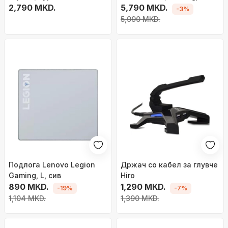
Skates 9A0Q9AA,
2,790 MKD.
Wireless, црно
5,790 MKD.
-3%
прецизна, проѕирна
5,990 MKD.
Подлога Lenovo Legion
Држач со кабел за глувче
Gaming, L, сив
Hiro
890 MKD.
1,290 MKD.
-19%
-7%
1,104 MKD.
1,390 MKD.