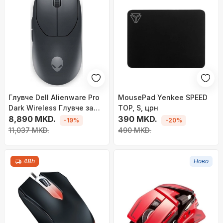
Глувче Dell Alienware Pro
MousePad Yenkee SPEED
Dark Wireless Глувче за
TOP, S, црн
игри
8,890 MKD.
390 MKD.
-19%
-20%
11,037 MKD.
490 MKD.
48h
Ново