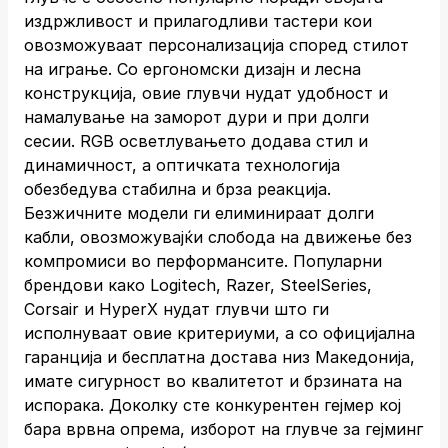
издржливост и прилагодливи тастери кои
овозможуваат персонализација според стилот
на играње. Со ергономски дизајн и лесна
конструкција, овие глувчи нудат удобност и
намалување на заморот дури и при долги
сесии. RGB осветлувањето додава стил и
динамичност, а оптичката технологија
обезбедува стабилна и брза реакција.
Безжичните модели ги елиминираат долги
кабли, овозможувајќи слобода на движење без
компромиси во перформансите. Популарни
брендови како Logitech, Razer, SteelSeries,
Corsair и HyperX нудат глувчи што ги
исполнуваат овие критериуми, а со официјална
гаранција и бесплатна достава низ Македонија,
имате сигурност во квалитетот и брзината на
испорака. Доколку сте конкурентен гејмер кој
бара врвна опрема, изборот на глувче за гејминг