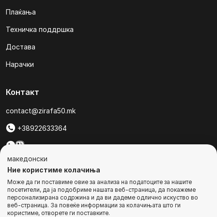
Плаќања
Техничка поддршка
Достава
Нарачки
Контакт
contact@zirafa50.mk
+38922633364
За барања на понуди, контактирајте нѐ на:
македонски
b2b@zirafa50.mk
Ние користиме колачиња
Може да ги поставиме овие за анализа на податоците за нашите
Jадранска Магистрала 86, Skopje, North Macedonia
посетители, да ја подобриме нашата веб-страница, да покажеме
персонализирана содржина и да ви дадеме одлично искуство во
веб-страница. За повеќе информации за колачињата што ги
користиме, отворете ги поставките.