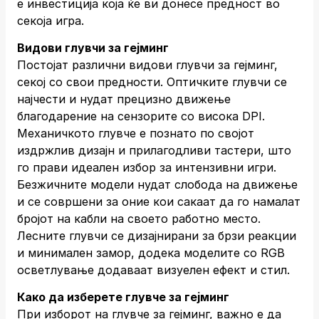
е инвестиција која ќе ви донесе предност во
секоја игра.
Видови глувчи за гејминг
Постојат различни видови глувчи за гејминг,
секој со свои предности. Оптичките глувчи се
најчести и нудат прецизно движење
благодарение на сензорите со висока DPI.
Механичкото глувче е познато по својот
издржлив дизајн и прилагодливи тастери, што
го прави идеален избор за интензивни игри.
Безжичните модели нудат слобода на движење
и се совршени за оние кои сакаат да го намалат
бројот на кабли на своето работно место.
Лесните глувчи се дизајнирани за брзи реакции
и минимален замор, додека моделите со RGB
осветлување додаваат визуелен ефект и стил.
Како да изберете глувче за гејминг
При изборот на глувче за гејминг, важно е да