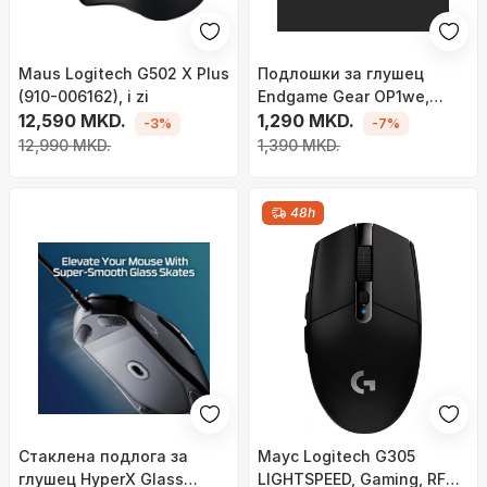
Maus Logitech G502 X Plus
Подлошки за глушец
(910-006162), i zi
Endgame Gear OP1we,
12,590 MKD.
PTFE, сет за замена, бели
1,290 MKD.
-3%
-7%
12,990 MKD.
1,390 MKD.
48h
Стаклена подлога за
Mayc Logitech G305
глушец HyperX Glass
LIGHTSPEED, Gaming, RF