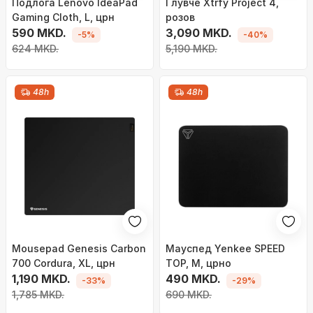
Подлога Lenovo IdeaPad
Глувче Xtrfy Project 4,
Gaming Cloth, L, црн
розов
590 MKD.
3,090 MKD.
-5%
-40%
624 MKD.
5,190 MKD.
48h
48h
Mousepad Genesis Carbon
Мауспед Yenkee SPEED
700 Cordura, XL, црн
TOP, М, црно
1,190 MKD.
490 MKD.
-33%
-29%
1,785 MKD.
690 MKD.