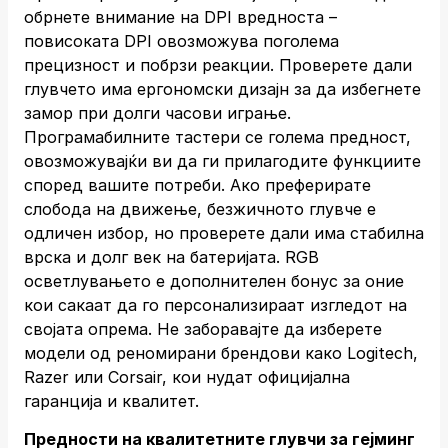
обрнете внимание на DPI вредноста –
повисоката DPI овозможува поголема
прецизност и побрзи реакции. Проверете дали
глувчето има ергономски дизајн за да избегнете
замор при долги часови играње.
Програмабилните тастери се голема предност,
овозможувајќи ви да ги прилагодите функциите
според вашите потреби. Ако преферирате
слобода на движење, безжичното глувче е
одличен избор, но проверете дали има стабилна
врска и долг век на батеријата. RGB
осветлувањето е дополнителен бонус за оние
кои сакаат да го персонализираат изгледот на
својата опрема. Не заборавајте да изберете
модели од реномирани брендови како Logitech,
Razer или Corsair, кои нудат официјална
гаранција и квалитет.
Предности на квалитетните глувчи за гејминг