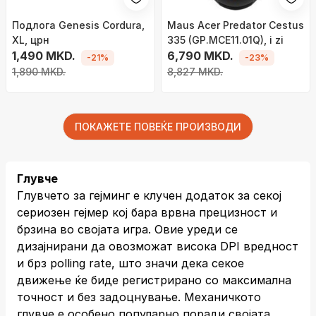
Подлога Genesis Cordura,
Maus Acer Predator Cestus
XL, црн
335 (GP.MCE11.01Q), i zi
1,490 MKD.
6,790 MKD.
-21%
-23%
1,890 MKD.
8,827 MKD.
ПОКАЖЕТЕ ПОВЕЌЕ ПРОИЗВОДИ
Глувче
Глувчето за гејминг е клучен додаток за секој
сериозен гејмер кој бара врвна прецизност и
брзина во својата игра. Овие уреди се
дизајнирани да овозможат висока DPI вредност
и брз polling rate, што значи дека секое
движење ќе биде регистрирано со максимална
точност и без задоцнување. Механичкото
глувче е особено популарно поради својата