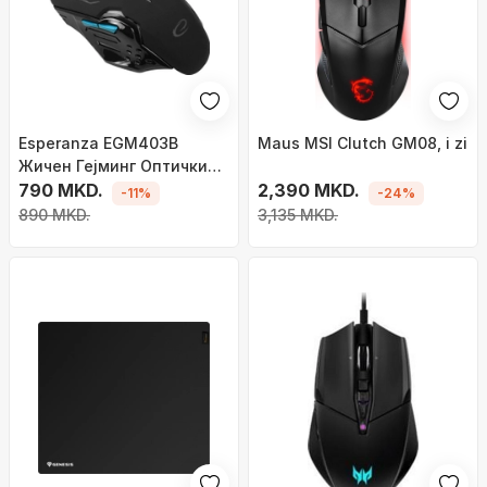
Esperanza EGM403B
Maus MSI Clutch GM08, i zi
Жичен Гејминг Оптички
Глушец, Мултибоен
790 MKD.
2,390 MKD.
-11%
-24%
890 MKD.
3,135 MKD.