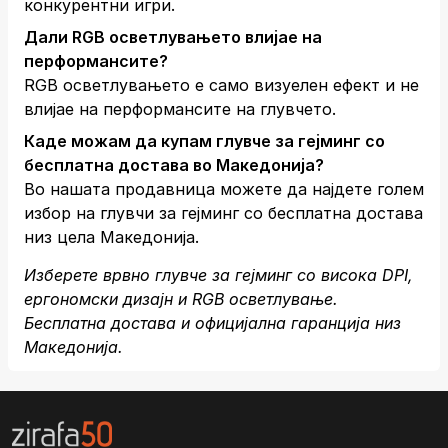
конкурентни игри.
Дали RGB осветлувањето влијае на
перформансите?
RGB осветлувањето е само визуелен ефект и не
влијае на перформансите на глувчето.
Каде можам да купам глувче за гејминг со
бесплатна достава во Македонија?
Во нашата продавница можете да најдете голем
избор на глувчи за гејминг со бесплатна достава
низ цела Македонија.
Изберете врвно глувче за гејминг со висока DPI,
ергономски дизајн и RGB осветлување.
Бесплатна достава и официјална гаранција низ
Македонија.