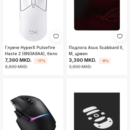
Глувче HyperX Pulsefire
Подлога Asus Scabbard II,
Haste 2 (6N0A9AA), бело
M, црвен
7,390 MKD.
3,390 MKD.
-17%
-8%
8,890 MKD.
3,690 MKD.