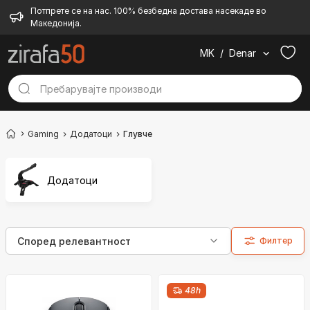
Потпрете се на нас. 100% безбедна достава насекаде во
Македонија.
MK
/
Denar
Gaming
Додатоци
Глувче
Додатоци
Филтер
48h