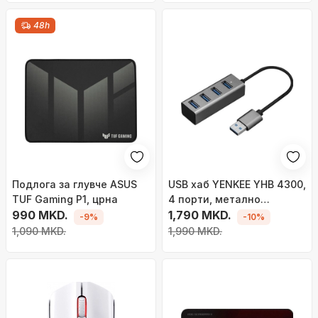
48h
Подлога за глувче ASUS
USB хаб YENKEE YHB 4300,
TUF Gaming P1, црна
4 порти, метално
990 MKD.
куќиште, сива
1,790 MKD.
-9%
-10%
1,090 MKD.
1,990 MKD.