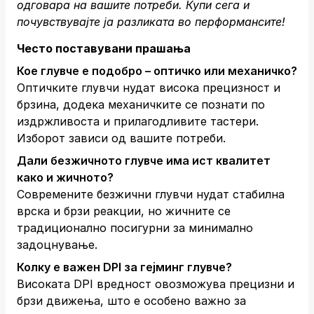
одговара на вашите потреби.
Купи сега
и
почувствувајте ја разликата во перформансите!
Често поставувани прашања
Кое глувче е подобро – оптичко или механичко?
Оптичките глувчи нудат висока прецизност и
брзина, додека механичките се познати по
издржливоста и прилагодливите тастери.
Изборот зависи од вашите потреби.
Дали безжичното глувче има ист квалитет
како и жичното?
Современите безжични глувчи нудат стабилна
врска и брзи реакции, но жичните се
традиционално посигурни за минимално
задоцнување.
Колку е важен DPI за гејминг глувче?
Високата DPI вредност овозможува прецизни и
брзи движења, што е особено важно за