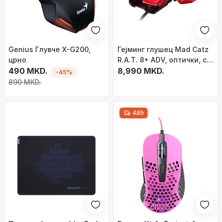
Genius Глувче X-G200,
Гејминг глушец Mad Catz
црно
R.A.T. 8+ ADV, оптички, со
490 MKD.
кабел USB, црвен
8,990 MKD.
-45%
890 MKD.
48h