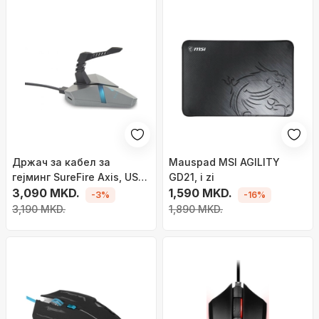
Држач за кабел за
Mauspad MSI AGILITY
гејминг SureFire Axis, USB
GD21, i zi
3.2 хаб, RGB, црна
3,090 MKD.
1,590 MKD.
-3%
-16%
3,190 MKD.
1,890 MKD.