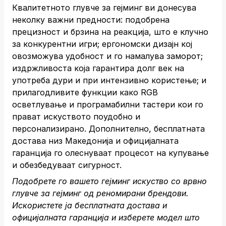
Квалитетното глувче за гејминг ви донесува
неколку важни предности: подобрена
прецизност и брзина на реакција, што е клучно
за конкурентни игри; ергономски дизајн кој
овозможува удобност и го намалува заморот;
издржливоста која гарантира долг век на
употреба дури и при интензивно користење; и
прилагодливите функции како RGB
осветлување и програмабилни тастери кои го
прават искуството поудобно и
персонализирано. Дополнително, бесплатната
достава низ Македонија и официјалната
гаранција го олеснуваат процесот на купување
и обезбедуваат сигурност.
Подобрете го вашето гејминг искуство со врвно
глувче за гејминг од реномирани брендови.
Искористете ја бесплатната достава и
официјалната гаранција и изберете модел што