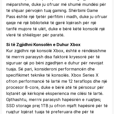
mëparshme, duke ju ofruar më shumë mundësi për
të shijuar përvojën tuaj gaming. Shërbimi Game
Pass është një tjetër përfitim i madh, duke ju ofruar
qasje në një bibliotekë të gjerë lojërash për një
tarifë mujore të ulët, duke e bërë këtë konsolë një
vlerë të shkëlqyer për paratë.
Si të Zgjidhni Konsolën e Duhur Xbox
Kur zgjidhni një konsolë Xbox, është e rëndësishme
të merrni parasysh disa faktorë kryesorë për të
siguruar që po bëni zgjedhjen e duhur për nevojat
tuaja. Së pari, konsideroni performancën dhe
specifikimet teknike të konsolës. Xbox Series X
ofron performancë të lartë me 12 teraflops dhe një
procesor 8-core, duke e bërë atë të përsosur për
lojtarët që kërkojnë eksperienca me cilësi të lartë.
Gjithashtu, merrni parasysh hapësirën e ruajtjes;
SSD storage prej 1TB ju ofron mjaft hapësirë për të
ruajtur lojërat tuaja të preferuara dhe për të