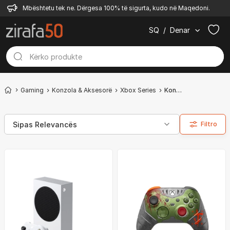
Mbështetu tek ne. Dërgesa 100% të sigurta, kudo në Maqedoni.
SQ
/
Denar
Gaming
Konzola & Aksesorë
Xbox Series
Konzola
Filtro