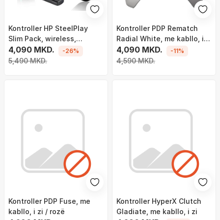
Kontroller HP SteelPlay
Kontroller PDP Rematch
Slim Pack, wireless,
Radial White, me kabllo, i
shumëngjyrësh
4,090 MKD.
bardhë / i kuq
4,090 MKD.
-26%
-11%
5,490 MKD.
4,590 MKD.
Kontroller PDP Fuse, me
Kontroller HyperX Clutch
kabllo, i zi / rozë
Gladiate, me kabllo, i zi