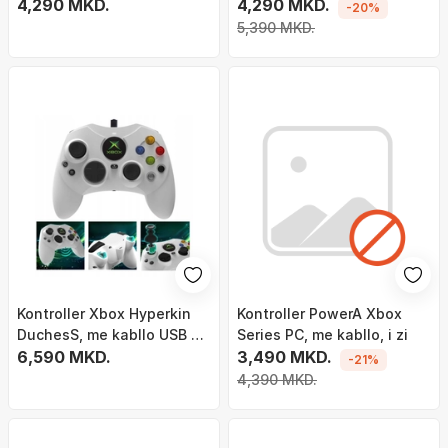
4,290 MKD.
4,290 MKD.
-20%
5,390 MKD.
Kontroller Xbox Hyperkin
Kontroller PowerA Xbox
DuchesS, me kabllo USB C,
Series PC, me kabllo, i zi
i bardhë
6,590 MKD.
3,490 MKD.
-21%
4,390 MKD.