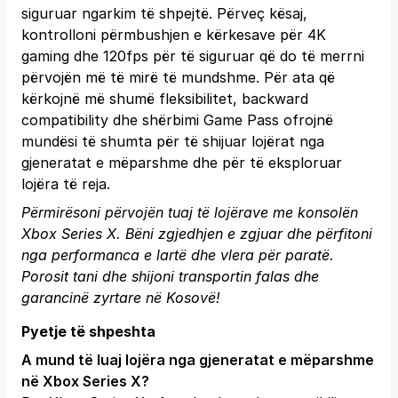
siguruar ngarkim të shpejtë. Përveç kësaj,
kontrolloni përmbushjen e kërkesave për 4K
gaming dhe 120fps për të siguruar që do të merrni
përvojën më të mirë të mundshme. Për ata që
kërkojnë më shumë fleksibilitet, backward
compatibility dhe shërbimi Game Pass ofrojnë
mundësi të shumta për të shijuar lojërat nga
gjeneratat e mëparshme dhe për të eksploruar
lojëra të reja.
Përmirësoni përvojën tuaj të lojërave me konsolën
Xbox Series X. Bëni zgjedhjen e zgjuar dhe përfitoni
nga performanca e lartë dhe vlera për paratë.
Porosit tani
dhe shijoni transportin falas dhe
garancinë zyrtare në Kosovë!
Pyetje të shpeshta
A mund të luaj lojëra nga gjeneratat e mëparshme
në Xbox Series X?