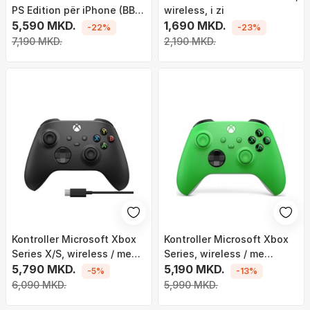
PS Edition për iPhone (BB-
wireless, i zi
02-WS)
5,590 MKD.
1,690 MKD.
-22%
-23%
7,190 MKD.
2,190 MKD.
Kontroller Microsoft Xbox
Kontroller Microsoft Xbox
Series X/S, wireless / me
Series, wireless / me
kabllo, i zi
5,790 MKD.
kabllo, i gjelbër
5,190 MKD.
-5%
-13%
6,090 MKD.
5,990 MKD.