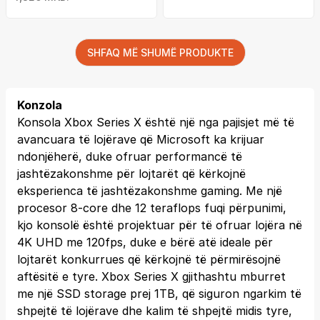
SHFAQ MË SHUMË PRODUKTE
Konzola
Konsola Xbox Series X është një nga pajisjet më të
avancuara të lojërave që Microsoft ka krijuar
ndonjëherë, duke ofruar performancë të
jashtëzakonshme për lojtarët që kërkojnë
eksperienca të jashtëzakonshme gaming. Me një
procesor 8-core dhe 12 teraflops fuqi përpunimi,
kjo konsolë është projektuar për të ofruar lojëra në
4K UHD me 120fps, duke e bërë atë ideale për
lojtarët konkurrues që kërkojnë të përmirësojnë
aftësitë e tyre. Xbox Series X gjithashtu mburret
me një SSD storage prej 1TB, që siguron ngarkim të
shpejtë të lojërave dhe kalim të shpejtë midis tyre,