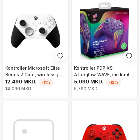
Kontroller Microsoft Elite
Kontroller PDP XS
Series 2 Core, wireless /
Afterglow WAVE, me kabllo,
me kabllo, i bardhë
12,490 MKD.
vjollcë
5,090 MKD.
-11%
-12%
14,090 MKD.
5,790 MKD.