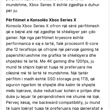
mundshme, Xbox Series X është zgjedhja e duhur
për ju.
Përfitimet e Konsolës Xbox Series X
Konsola Xbox Series X ofron një sërë përfitimesh
që e bëjnë atë një zgjedhje të shkëlqyer për çdo
gamer. Një nga përfitimet kryesore është
performanca e saj e lartë, falë procesorit 8-core
dhe 12 teraflops që ofrojnë një përvojë gaming të
papërshkrueshme me grafika të shkëlqyera dhe
shpejtësi të lartë. Me 4K gaming dhe 120fps, ju
mund të shijoni lojërat tuaja të preferuara me
cilësinë më të lartë të mundshme. Një tjetër
përfitim i madh është SSD storage prej 1TB, që
siguron ngarkim të shpejtë dhe kalim të shpejtë
midis lojërave, duke reduktuar kohën e pritjes dhe
duke ju lejuar të përqendroheni më shumë në lojë.
Përveç kësaj, me backward compatibility, ju mund
të luani lojërat tuaja të preferuara nga gjeneratat e