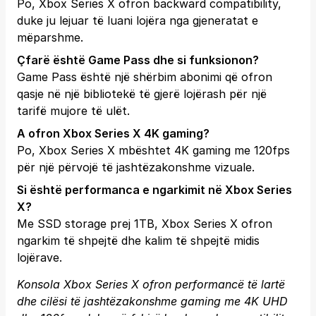
Po, Xbox Series X ofron backward compatibility,
duke ju lejuar të luani lojëra nga gjeneratat e
mëparshme.
Çfarë është Game Pass dhe si funksionon?
Game Pass është një shërbim abonimi që ofron
qasje në një bibliotekë të gjerë lojërash për një
tarifë mujore të ulët.
A ofron Xbox Series X 4K gaming?
Po, Xbox Series X mbështet 4K gaming me 120fps
për një përvojë të jashtëzakonshme vizuale.
Si është performanca e ngarkimit në Xbox Series
X?
Me SSD storage prej 1TB, Xbox Series X ofron
ngarkim të shpejtë dhe kalim të shpejtë midis
lojërave.
Konsola Xbox Series X ofron performancë të lartë
dhe cilësi të jashtëzakonshme gaming me 4K UHD