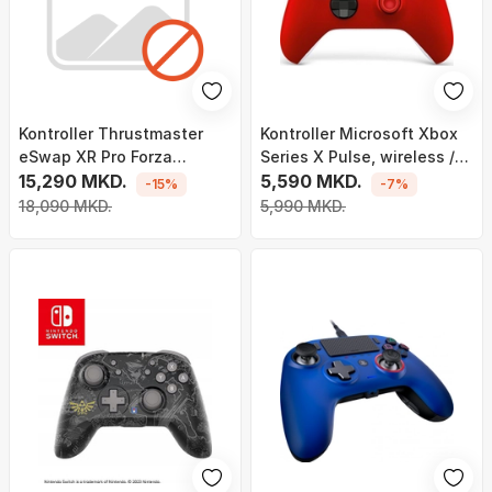
Kontroller Thrustmaster
Kontroller Microsoft Xbox
eSwap XR Pro Forza
Series X Pulse, wireless /
Horizon 5, me kabllo, i
15,290 MKD.
me kabllo, i kuq
5,590 MKD.
-15%
-7%
bardhë
18,090 MKD.
5,990 MKD.