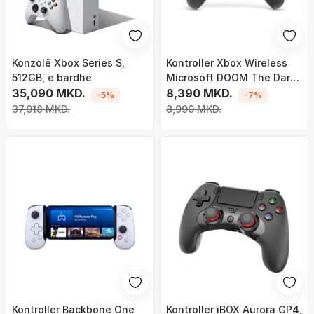
Konzolë Xbox Series S,
Kontroller Xbox Wireless
512GB, e bardhë
Microsoft DOOM The Dark
35,090 MKD.
Ages Limited Edition, me
8,390 MKD.
-5%
-7%
valë, kompatibil me Xbox
37,018 MKD.
8,990 MKD.
Series X S dhe PC, jeshil
mat
Kontroller Backbone One
Kontroller iBOX Aurora GP4,