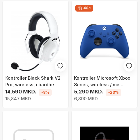
48h
Kontroller Black Shark V2
Kontroller Microsoft Xbox
Pro, wireless, i bardhë
Series, wireless / me
14,590 MKD.
kabllo, i kaltër
5,290 MKD.
-8%
-23%
15,847 MKD.
6,890 MKD.