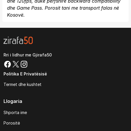
dhe 120fps, duke përfshirë backward compatibility
dhe Game Pass. Porosit tani me transport falas në
Kosovë.
Rri i lidhur me Gjirafa50
Politika E Privatësisë
Termet dhe kushtet
Llogaria
Shporta ime
Porositë