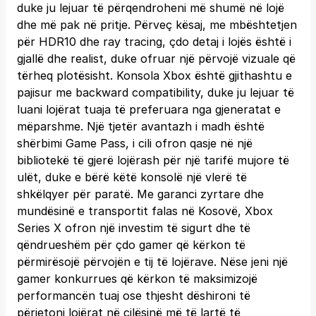
duke ju lejuar të përqendroheni më shumë në lojë
dhe më pak në pritje. Përveç kësaj, me mbështetjen
për HDR10 dhe ray tracing, çdo detaj i lojës është i
gjallë dhe realist, duke ofruar një përvojë vizuale që
tërheq plotësisht. Konsola Xbox është gjithashtu e
pajisur me backward compatibility, duke ju lejuar të
luani lojërat tuaja të preferuara nga gjeneratat e
mëparshme. Një tjetër avantazh i madh është
shërbimi Game Pass, i cili ofron qasje në një
bibliotekë të gjerë lojërash për një tarifë mujore të
ulët, duke e bërë këtë konsolë një vlerë të
shkëlqyer për paratë. Me garanci zyrtare dhe
mundësinë e transportit falas në Kosovë, Xbox
Series X ofron një investim të sigurt dhe të
qëndrueshëm për çdo gamer që kërkon të
përmirësojë përvojën e tij të lojërave. Nëse jeni një
gamer konkurrues që kërkon të maksimizojë
performancën tuaj ose thjesht dëshironi të
përjetoni lojërat në cilësinë më të lartë të