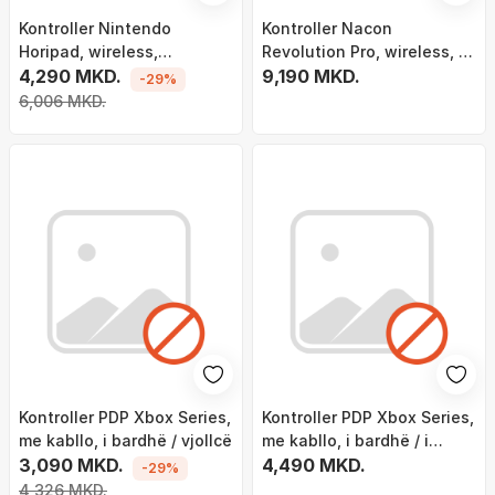
Kontroller Nintendo
Kontroller Nacon
Horipad, wireless,
Revolution Pro, wireless, i
shumëngjyrësh
4,290 MKD.
kaltër
9,190 MKD.
-29%
6,006 MKD.
Kontroller PDP Xbox Series,
Kontroller PDP Xbox Series,
me kabllo, i bardhë / vjollcë
me kabllo, i bardhë / i
3,090 MKD.
gjelbër
4,490 MKD.
-29%
4,326 MKD.