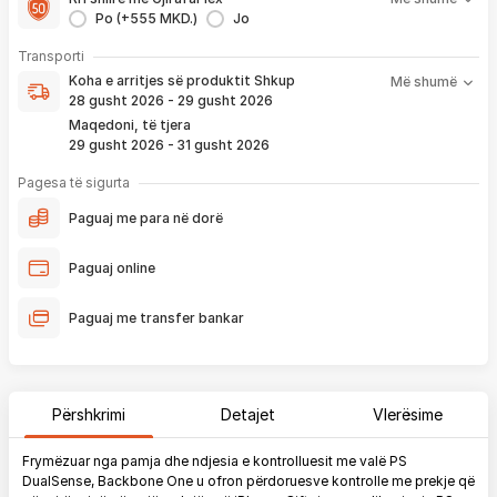
1 viti nga blerja
Po (+555 MKD.)
Jo
- Kontakt brenda
24 h
për servisim, zëvendësim apo kthim
- Pranim dhe dërgim me postë të produktit të servisuar
pa
Koha e arritjes së produktit nënkupton periudhën prej kur
Transporti
pagesë
bëhet verifikimi i porosisë suaj, dhe njoftimit për verifikim
Koha e arritjes së produktit
Shkup
Më shumë
që ju e pranoni përmes email-it apo SMS-it.
28 gusht 2026 - 29 gusht 2026
Nëse porosia bëhet tani, produkti arrin sipas afatit kohor të
Maqedoni, të tjera
vendosur më lartë. Ju do të njoftoheni në vazhdimësi
29 gusht 2026 - 31 gusht 2026
përmes emailit rreth vendndodhjes së porosisë suaj, duke
përfshirë momentin kur produkti arrin në depon tonë, dhe
Pagesa të sigurta
momentin kur niset në dërgesë për te ju.
Paguaj me para në dorë
*Në 99% të rasteve, produktet arrijnë sipas parashikimit të vendosur
më lartë. Ju lusim të keni parasysh që festat ndërkombëtare ndikojnë që
Paguaj online
liferimi të shtyhet për rreth 2 ditë.
Paguaj me transfer bankar
Përshkrimi
Detajet
Vlerësime
Frymëzuar nga pamja dhe ndjesia e kontrolluesit me valë PS
DualSense, Backbone One u ofron përdoruesve kontrolle me prekje që