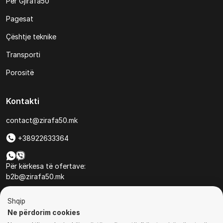
Për Gjirafa50
Pagesat
Çështje teknike
Transporti
Porositë
Kontakti
contact@zirafa50.mk
+38922633364
Për kërkesa të ofertave:
b2b@zirafa50.mk
Jadranska Magistrala No. 86, Skopje, North Macedonia
Shqip
Ne përdorim cookies