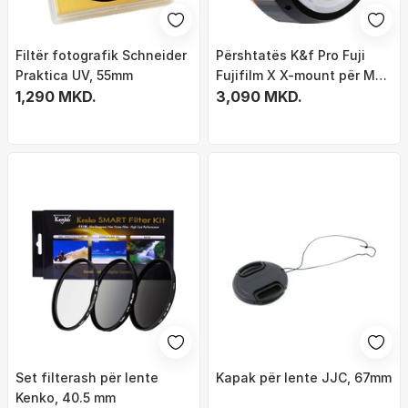
Filtër fotografik Schneider
Përshtatës K&f Pro Fuji
Praktica UV, 55mm
Fujifilm X X-mount për M42
1,290 MKD.
/ Kf06.434
3,090 MKD.
Set filterash për lente
Kapak për lente JJC, 67mm
Kenko, 40.5 mm