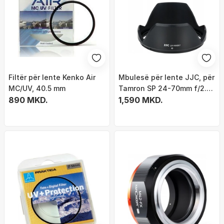
Filtër për lente Kenko Air
Mbulesë për lente JJC, për
MC/UV, 40.5 mm
Tamron SP 24-70mm f/2.8
890 MKD.
Di VC USD
1,590 MKD.