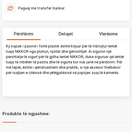
Paguaj me transfer bankar
Përshkrimi
Detajet
Vlerësime
Ky kapak i pasmë i fortë plastik është krijuar për të mbrojtur lentet
tuaja NIKKOR nga pluhuri, njollat ​​dhe gërvishtjet. Ai siguron një
përshtatje të sigurt për të gjitha lentet NIKKOR, duke siguruar që lentet
tuaja të mbeten të pastra dhe të sigurta kur nuk janë në përdorim. Për
më tepër, është i qëndrueshëm dhe praktik, si një aksesor thelbësor
për ruajtjen e cilësisë dhe jetëgjatësisë së pajisjes suaj të kamerës.
Produkte të ngjashme: