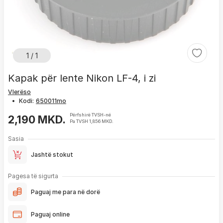
1 / 1
Kapak për lente Nikon LF-4, i zi
Vlerëso
•
Kodi:
Përfshirë TVSH-në
2,190 MKD.
Pa TVSH 1,856 MKD.
Sasia
Jashtë stokut
Pagesa të sigurta
Paguaj me para në dorë
Paguaj online