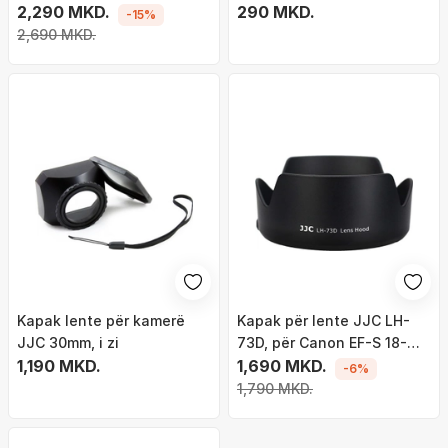
2,290 MKD.
290 MKD.
-15%
2,690 MKD.
Kapak lente për kamerë
Kapak për lente JJC LH-
JJC 30mm, i zi
73D, për Canon EF-S 18-
1,190 MKD.
135mm, i zi
1,690 MKD.
-6%
1,790 MKD.