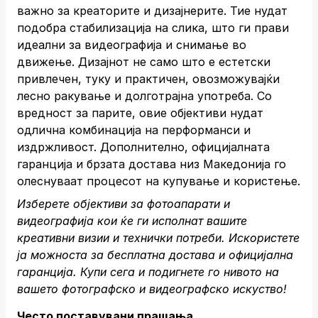
важно за креаторите и дизајнерите. Тие нудат
подобра стабилизација на слика, што ги прави
идеални за видеографија и снимање во
движење. Дизајнот не само што е естетски
привлечен, туку и практичен, овозможувајќи
лесно ракување и долготрајна употреба. Со
вредност за парите, овие објективи нудат
одлична комбинација на перформанси и
издржливост. Дополнително, официјалната
гаранција и брзата достава низ Македонија го
олеснуваат процесот на купување и користење.
Изберете објективи за фотоапарати и
видеографија кои ќе ги исполнат вашите
креативни визии и технички потреби. Искористете
ја можноста за бесплатна достава и официјална
гаранција.
Купи сега
и подигнете го нивото на
вашето фотографско и видеографско искуство!
Често поставувани прашања