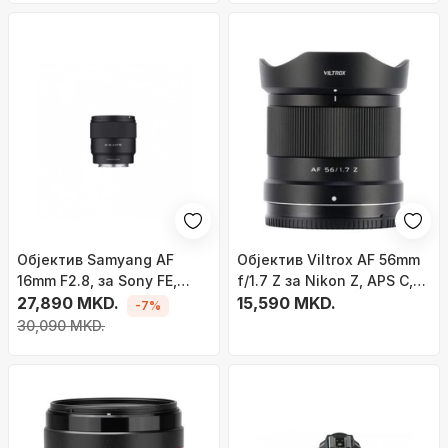
Објектив Samyang AF
Објектив Viltrox AF 56mm
16mm F2.8, за Sony FE,
f/1.7 Z за Nikon Z, APS C,
широк агол
27,890 MKD.
црн
15,590 MKD.
-7%
30,090 MKD.