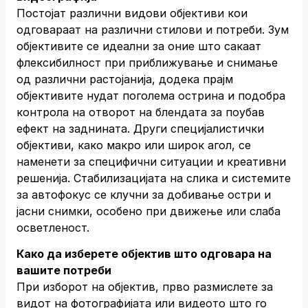
Постојат различни видови објективи кои
одговараат на различни стилови и потреби. Зум
објективите се идеални за оние што сакаат
флексибилност при приближување и снимање
од различни растојанија, додека прајм
објективите нудат поголема острина и подобра
контрола на отворот на блендата за поубав
ефект на заднината. Други специјалистички
објективи, како макро или широк агол, се
наменети за специфични ситуации и креативни
решенија. Стабилизацијата на слика и системите
за автофокус се клучни за добивање остри и
јасни снимки, особено при движење или слаба
осветленост.
Како да изберете објектив што одговара на
вашите потреби
При изборот на објектив, прво размислете за
видот на фотографијата или видеото што го