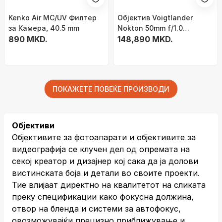
Kenko Air MC/UV Филтер
Објектив Voigtlander
за Камера, 40.5 mm
Nokton 50mm f/1.0
890 MKD.
Aspherical, за Canon RF,
148,890 MKD.
црн
ПОКАЖЕТЕ ПОВЕЌЕ ПРОИЗВОДИ
Објективи
Објективите за фотоапарати и објективите за
видеографија се клучен дел од опремата на
секој креатор и дизајнер кој сака да ја долови
вистинската боја и детали во своите проекти.
Тие влијаат директно на квалитетот на сликата
преку спецификации како фокусна должина,
отвор на бленда и системи за автофокус,
овозможувајќи прецизно приближување и