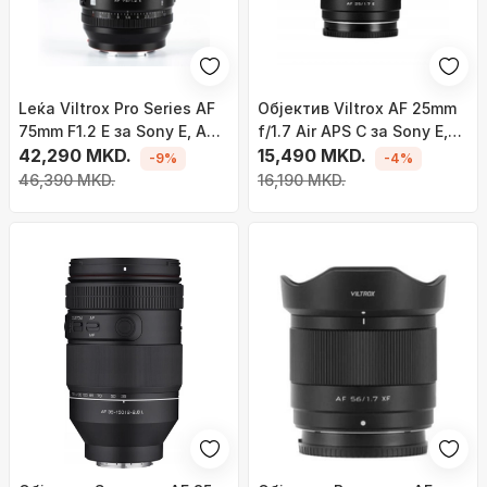
Leќa Viltrox Pro Series AF
Објектив Viltrox AF 25mm
75mm F1.2 E за Sony E, APS
f/1.7 Air APS C за Sony E,
C, црна
42,290 MKD.
црн
15,490 MKD.
-9%
-4%
46,390 MKD.
16,190 MKD.