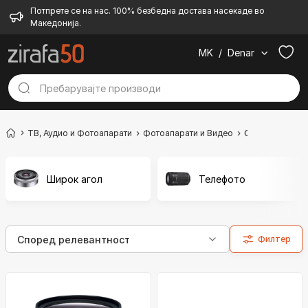
Потпрете се на нас. 100% безбедна достава насекаде во
Македонија.
MK
/
Denar
ТВ, Аудио и Фотоапарати
Фотоапарати и Видео
Објективи
Широк агол
Телефото
Филтер