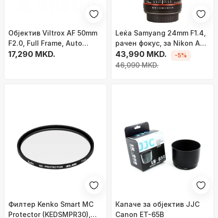
Објектив Viltrox AF 50mm
Leќa Samyang 24mm F1.4,
F2.0, Full Frame, Auto
рачен фокус, за Nikon AE,
Focus, црна
17,290 MKD.
црна
43,990 MKD.
-5%
46,090 MKD.
Филтер Kenko Smart MC
Капаче за објектив JJC
Protector (KEDSMPR30),
Canon ET-65B