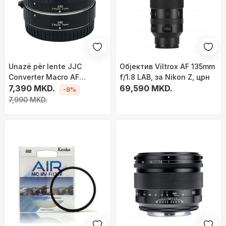
Unazë për lente JJC
Објектив Viltrox AF 135mm
Converter Macro AF
f/1.8 LAB, за Nikon Z, црн
Extension Tubes për Nikon
7,390 MKD.
69,590 MKD.
-8%
Z (Z6, Z7, Z50)
7,990 MKD.