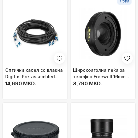
Ново
Оптички кабел со влакна
Широкоаголна леќа за
Digitus Pre-assembled
телефон Freewell 16mm,
Universal Breakout, single
14,690 MKD.
105° FOV, за iPhone и
8,790 MKD.
mode, жолт
Samsung, црна