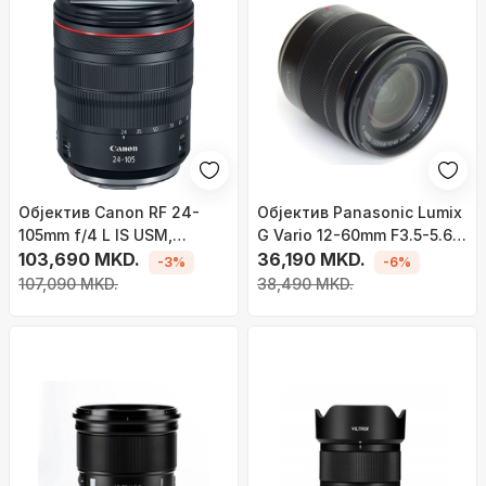
Објектив Canon RF 24-
Објектив Panasonic Lumix
105mm f/4 L IS USM,
G Vario 12-60mm F3.5-5.6,
стабилизација на слика,
103,690 MKD.
POWER OIS, отпорен на
36,190 MKD.
-3%
-6%
брз автофокус, црн
прав
107,090 MKD.
38,490 MKD.