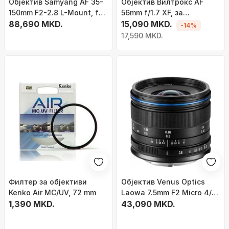
Објектив Samyang AF 35-
Објектив Вилтрокс AF
150mm F2-2.8 L-Mount, full
56mm f/1.7 XF, за
frame, автофокус, црн
88,690 MKD.
Фуџифилм X, црн
15,090 MKD.
-14%
17,590 MKD.
Филтер за објективи
Објектив Venus Optics
Kenko Air MC/UV, 72 mm
Laowa 7.5mm F2 Micro 4/3,
1,390 MKD.
ултра широк, црн
43,090 MKD.