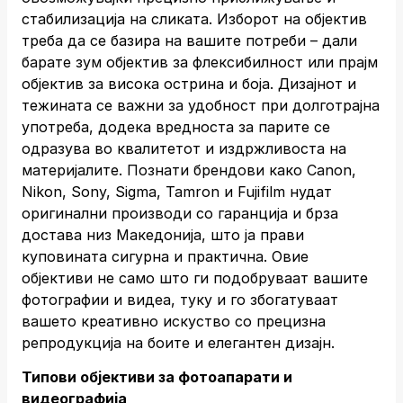
стабилизација на сликата. Изборот на објектив
треба да се базира на вашите потреби – дали
барате зум објектив за флексибилност или прајм
објектив за висока острина и боја. Дизајнот и
тежината се важни за удобност при долготрајна
употреба, додека вредноста за парите се
одразува во квалитетот и издржливоста на
материјалите. Познати брендови како Canon,
Nikon, Sony, Sigma, Tamron и Fujifilm нудат
оригинални производи со гаранција и брза
достава низ Македонија, што ја прави
куповината сигурна и практична. Овие
објективи не само што ги подобруваат вашите
фотографии и видеа, туку и го збогатуваат
вашето креативно искуство со прецизна
репродукција на боите и елегантен дизајн.
Типови објективи за фотоапарати и
видеографија