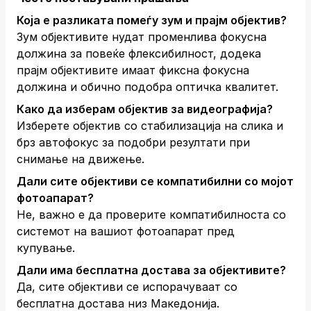
Која е разликата помеѓу зум и прајм објектив?
Зум објективите нудат променлива фокусна
должина за повеќе флексибилност, додека
прајм објективите имаат фиксна фокусна
должина и обично подобра оптичка квалитет.
Како да изберам објектив за видеографија?
Изберете објектив со стабилизација на слика и
брз автофокус за подобри резултати при
снимање на движење.
Дали сите објективи се компатибилни со мојот
фотоапарат?
Не, важно е да проверите компатибилноста со
системот на вашиот фотоапарат пред
купување.
Дали има бесплатна достава за објективите?
Да, сите објективи се испорачуваат со
бесплатна достава низ Македонија.