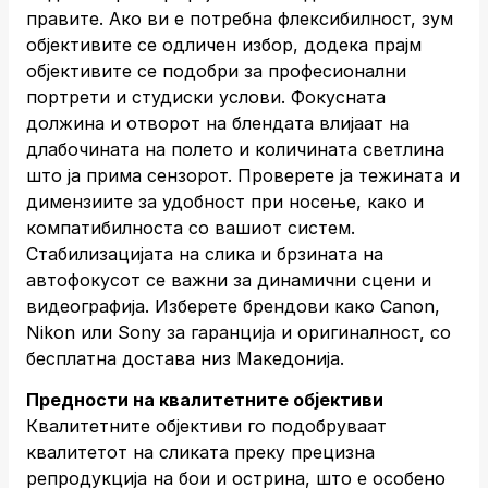
правите. Ако ви е потребна флексибилност, зум
објективите се одличен избор, додека прајм
објективите се подобри за професионални
портрети и студиски услови. Фокусната
должина и отворот на блендата влијаат на
длабочината на полето и количината светлина
што ја прима сензорот. Проверете ја тежината и
димензиите за удобност при носење, како и
компатибилноста со вашиот систем.
Стабилизацијата на слика и брзината на
автофокусот се важни за динамични сцени и
видеографија. Изберете брендови како Canon,
Nikon или Sony за гаранција и оригиналност, со
бесплатна достава низ Македонија.
Предности на квалитетните објективи
Квалитетните објективи го подобруваат
квалитетот на сликата преку прецизна
репродукција на бои и острина, што е особено