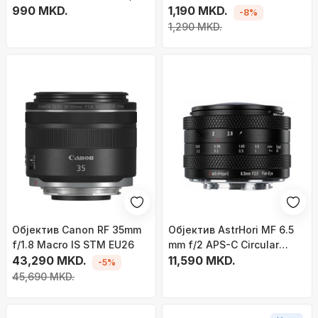
30mm
990 MKD.
1,190 MKD.
-8%
1,290 MKD.
Објектив Canon RF 35mm
Објектив AstrHori MF 6.5
f/1.8 Macro IS STM EU26
mm f/2 APS-C Circular
43,290 MKD.
Fisheye, за Fujifilm X, црн
11,590 MKD.
-5%
45,690 MKD.