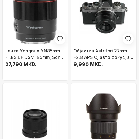
Lента Yongnuo YN85mm
Објектив AstrHori 27mm
F1.8S DF DSM, 85mm, Sony
F2.8 APS C, авто фокус, за
E Mount, црна
27,790 MKD.
Nikon Z
9,990 MKD.