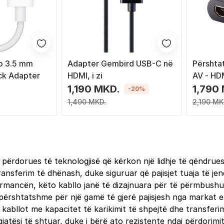
o 3.5 mm
Adapter Gembird USB-C në
Përshta
ck Adapter
HDMI, i zi
AV - HDM
1,190 MKD.
1,790
-20%
1,490 MKD.
2,190 MK
përdorues të teknologjisë që kërkon një lidhje të qëndrues
ransferim të dhënash, duke siguruar që pajisjet tuaja të je
formancën, këto kabllo janë të dizajnuara për të përmbush
përshtatshme për një gamë të gjerë pajisjesh nga markat e
kabllot me kapacitet të karikimit të shpejtë dhe transferi
gjatësi të shtuar, duke i bërë ato rezistente ndaj përdori