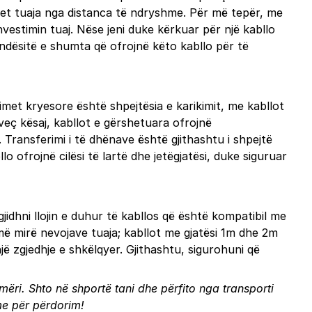
isjet tuaja nga distanca të ndryshme. Për më tepër, me
vestimin tuaj. Nëse jeni duke kërkuar për një kabllo
ndësitë e shumta që ofrojnë këto kabllo për të
met kryesore është shpejtësia e karikimit, me kabllot
veç kësaj, kabllot e gërshetuara ofrojnë
ransferimi i të dhënave është gjithashtu i shpejtë
lo ofrojnë cilësi të lartë dhe jetëgjatësi, duke siguruar
jidhni llojin e duhur të kabllos që është kompatibil me
 më mirë nevojave tuaja; kabllot me gjatësi 1m dhe 2m
jë zgjedhje e shkëlqyer. Gjithashtu, sigurohuni që
hmëri. Shto në shportë tani dhe përfito nga transporti
me për përdorim!