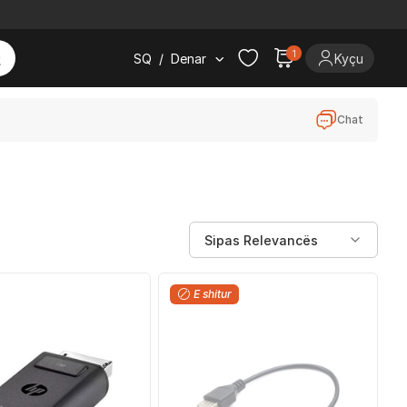
1
SQ
/
Denar
Kyçu
Chat
E shitur