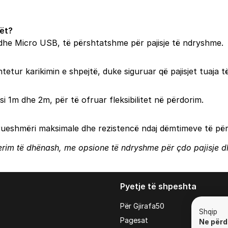
tët?
g dhe Micro USB, të përshtatshme për pajisje të ndryshme.
etur karikimin e shpejtë, duke siguruar që pajisjet tuaja t
i 1m dhe 2m, për të ofruar fleksibilitet në përdorim.
drueshmëri maksimale dhe rezistencë ndaj dëmtimeve të pë
sferim të dhënash, me opsione të ndryshme për çdo pajisje dh
Pyetje të shpeshta
Për Gjirafa50
Shqip
Pagesat
Ne përd