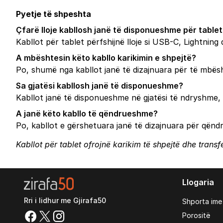
Pyetje të shpeshta
Çfarë lloje kabllosh janë të disponueshme për table
Kabllot për tablet përfshijnë lloje si USB-C, Lightnin
A mbështesin këto kabllo karikimin e shpejtë?
Po, shumë nga kabllot janë të dizajnuara për të mbësht
Sa gjatësi kabllosh janë të disponueshme?
Kabllot janë të disponueshme në gjatësi të ndryshme, s
A janë këto kabllo të qëndrueshme?
Po, kabllot e gërshetuara janë të dizajnuara për qën
Kabllot për tablet ofrojnë karikim të shpejtë dhe tran
Llogaria
Rri i lidhur me Gjirafa50
Shporta ime
Porositë