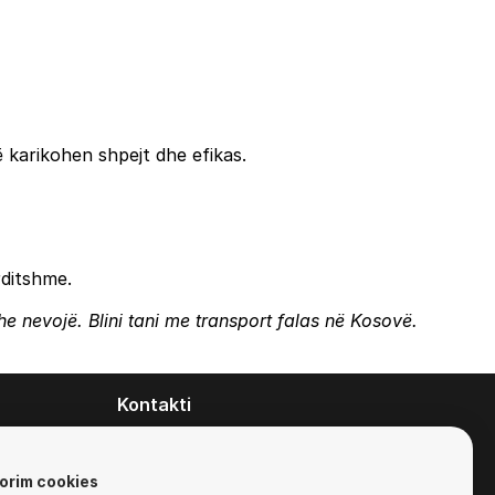
ë karikohen shpejt dhe efikas.
rditshme.
e nevojë. Blini tani me transport falas në Kosovë.
Kontakti
contact@zirafa50.mk
+38922633364
orim cookies