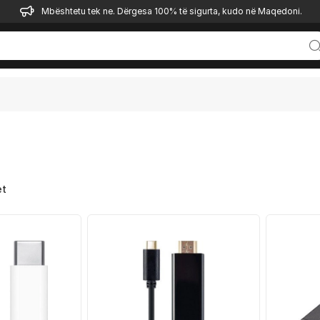
Mbështetu tek ne. Dërgesa 100% të sigurta, kudo në Maqedoni.
et