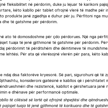
ë fleksibilitet në përdorim, duke ju lejuar të karikoni paj
tare, këto kabllo për tablet ofrojnë vlerë të madhe për in
o produkte janë zgjedhja e duhur për ju. Përfitoni nga mu
ara dhe të gatshme për përdorim.
bëjnë ato të domosdoshme për çdo përdorues. Një nga përfiti
isjet tuaja të jenë gjithmonë të gatshme për përdorim. Për
daj përdorimit të përditshëm dhe dëmtimeve të mundshme. T
 me lehtësi. Për ata që vlerësojnë vlerën për para, këto kabl
 ndaj disa faktorëve kryesorë. Së pari, sigurohuni që të zg
jithashtu, konsideroni gjatësinë e kabllos që i përshtatet
 qëndrueshmëri dhe rezistencë, kabllot e gërshetuara janë n
erimin e dhënave për performancë optimale.
abllo të cilësisë së lartë që ofrojnë shpejtësi dhe qëndrues
 pajisjet tuaja të jenë gjithmonë të karikuara dhe të gatsh