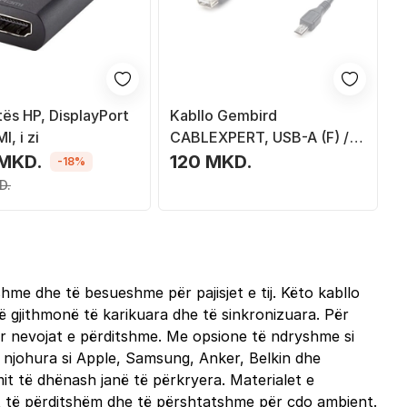
tës HP, DisplayPort
Kabllo Gembird
I, i zi
CABLEXPERT, USB-A (F) /
Micro USB (M), OTG, për
 MKD.
120 MKD.
-18%
tabletë / celularë, 15cm, e
D.
zezë
hme dhe të besueshme për pajisjet e tij. Këto kabllo
në gjithmonë të karikuara dhe të sinkronizuara. Për
ur nevojat e përditshme. Me opsione të ndryshme si
 njohura si Apple, Samsung, Anker, Belkin dhe
mit të dhënash janë të përkryera. Materialet e
mit të përditshëm dhe të përshtatshme për çdo ambient.