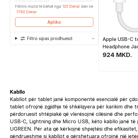
Filtrimi mund të bëhet nga
120 Denar
deri në
1790 Denar
Apliko
Filtro sipas prodhuesit
Apple USB-C t
Headphone Ja
924 MKD.
Kabllo
Kabllot për tablet janë komponentë esencialë për çdo 
tablet ofrojnë zgjidhje të shkëlqyera për karikim dhe t
përdoruesit shtëpiakë që vlerësojnë cilësinë dhe per
USB-C, Lightning dhe Micro USB, këto kabllo janë të 
UGREEN. Për ata që kërkojnë shpejtësi dhe efikasitet, 
qëndrueshme si kabllot e gërshetuara ofrojnë një jetë