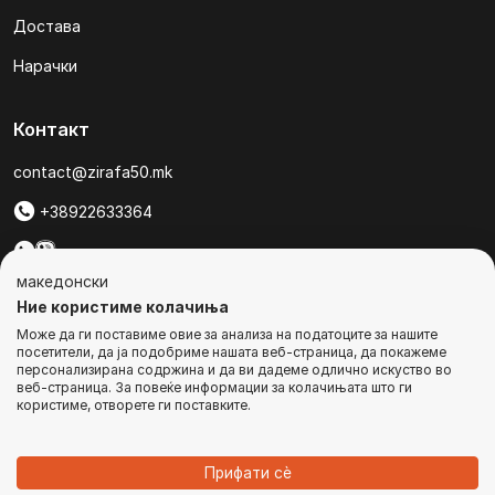
Достава
Нарачки
Контакт
contact@zirafa50.mk
+38922633364
За барања на понуди, контактирајте нѐ на:
македонски
b2b@zirafa50.mk
Ние користиме колачиња
Може да ги поставиме овие за анализа на податоците за нашите
Jадранска Магистрала 86, Skopje, North Macedonia
посетители, да ја подобриме нашата веб-страница, да покажеме
персонализирана содржина и да ви дадеме одлично искуство во
веб-страница. За повеќе информации за колачињата што ги
користиме, отворете ги поставките.
© Сите права се задржани
Прифати сѐ