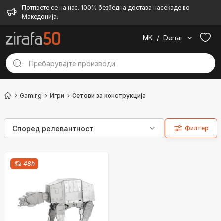
Потпрете се на нас. 100% безбедна достава насекаде во
Македонија.
MK
/
Denar
Gaming
Игри
Сетови за конструкција
Филтер
48h