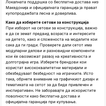
Локалната поддршка со бесплатна достава низ
Македонија и официјалната гаранција ја прават
купопродажбата лесна и доверлива.
Како да изберете сетови за конструкција
При изборот на сетови за конструкција, важно
е да се земат предвид возраста и интересите
на детето, како и сложеноста на моделите кои
сака да ги гради. Проверете дали сетот има
модуларни делови и разновидни компоненти
кои ќе овозможат развој на креативноста и
долготрајна игра. Изберете брендови кои
користат висококвалитетни материјали и
обезбедуваат безбедност на играчките. Исто
така, обрнете внимание на графичкиот дизајн и
тематиката на сетот за да биде привлечен и
инспиративен. Не заборавајте да искористите
поволности како бесплатна достава и
официјална гаранција при купување.