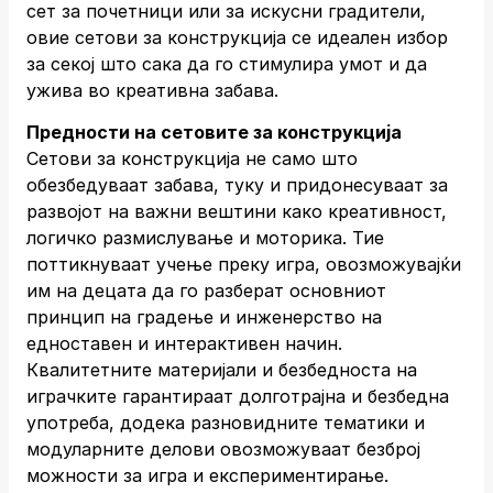
сет за почетници или за искусни градители,
овие сетови за конструкција се идеален избор
за секој што сака да го стимулира умот и да
ужива во креативна забава.
Предности на сетовите за конструкција
Сетови за конструкција не само што
обезбедуваат забава, туку и придонесуваат за
развојот на важни вештини како креативност,
логичко размислување и моторика. Тие
поттикнуваат учење преку игра, овозможувајќи
им на децата да го разберат основниот
принцип на градење и инженерство на
едноставен и интерактивен начин.
Квалитетните материјали и безбедноста на
играчките гарантираат долготрајна и безбедна
употреба, додека разновидните тематики и
модуларните делови овозможуваат безброј
можности за игра и експериментирање.