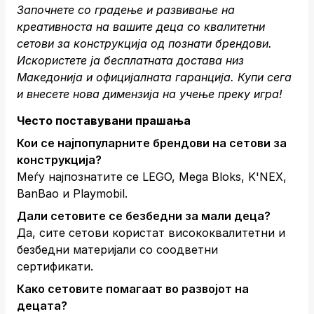
Започнете со градење и развивање на
креативноста на вашите деца со квалитетни
сетови за конструкција од познати брендови.
Искористете ја бесплатната достава низ
Македонија и официјалната гаранција.
Купи сега
и внесете нова димензија на учење преку игра!
Често поставувани прашања
Кои се најпопуларните брендови на сетови за
конструкција?
Меѓу најпознатите се LEGO, Mega Bloks, K'NEX,
BanBao и Playmobil.
Дали сетовите се безбедни за мали деца?
Да, сите сетови користат висококвалитетни и
безбедни материјали со соодветни
сертификати.
Како сетовите помагаат во развојот на
децата?