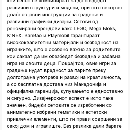
кои лесно се комбинираат за да создадат
различни структури и модели, при што секој сет
доаѓа со јасни инструкции за градење и
различни графички дизајни. Сетови од
реномирани брендови како LEGO, Mega Bloks,
K'NEX, BanBao и Playmobil гарантираат
висококвалитетни материјали и безбедност на
играчките, што е особено важно за родителите
кои сакаат да им обезбедат безбедна и забавна
игра на своите деца. Покрај тоа, овие игри за
градење нудат вредност за парите преку
долготрајна употреба и развој на креативноста,
а со бесплатна достава низ Македонија и
официјална гаранција, купувањето е едноставно
и сигурно. Дизајнерскиот аспект е исто така
значаен, бидејќи сетовите се изработени со
внимателно избрани тематики и естетски
привлечни елементи, што ги прави совршени за
секој дом и игралиште. Без разлика дали барате