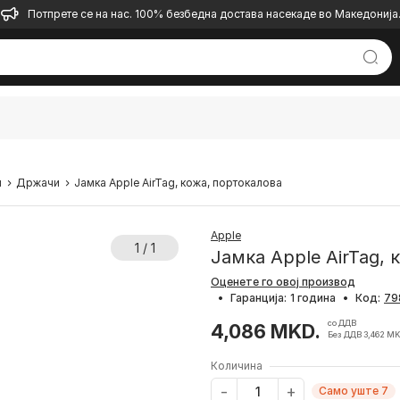
Потпрете се на нас. 100% безбедна достава насекаде во Македонија
и
Држачи
Јамка Apple AirTag, кожа, портокалова
Apple
1 / 1
Јамка Apple AirTag, 
Оценете го овој производ
•
Гаранција:
1 година
•
Код:
со ДДВ
4,086 MKD.
Без ДДВ 3,462 MK
Количина
Само уште 7