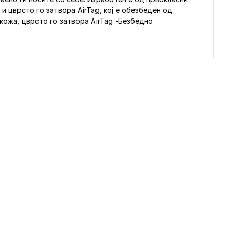
и цврсто го затвора AirTag, кој е обезбеден од
кожа, цврсто го затвора AirTag -Безбедно