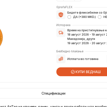
GjirafaFLEX
Бидете флексибилни со Gji
ДА (+380 MKD.)
Н
Испорака
Време на пристигнување н
Време на пристигнување 
верификација на вашата н
18 август 2026 - 19 август
преку е-пошта или смс.
Македонија, други
Ако нарачката е поставен
19 август 2026 - 20 август
погоре. Постојано ќе Ве и
како и кога истата ќе при
Безбедно плаќање
вашата адреса.
Исплата во готовина
*Во 99% од случаите, производите
предвид дека меѓународните празни
КУПИ ВЕДНАШ
Спецификации
от AirTag на клучеви, ранец, чанта и други работи што вообич