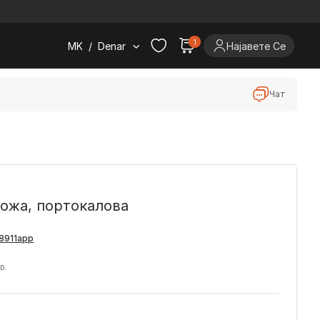
.
1
MK
/
Denar
Најавете Се
Чат
кожа, портокалова
D.