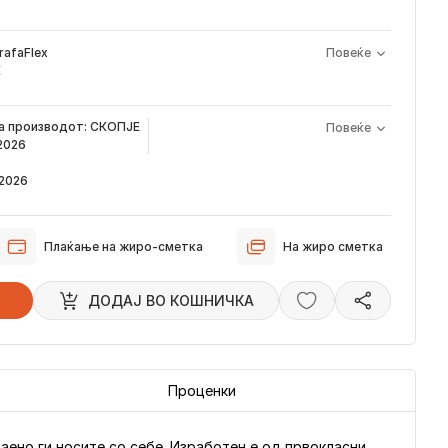
rafaFlex
Повеќе
Е
а производот е периодот од моментот кога е направена
на производот:
СКОПЈЕ
Повеќе
арачка и известувањето за верификација што го добивате
 2026
а сега, производот пристигнува во временскиот рок наведен
 2026
звестуваме преку е-пошта за локацијата на вашата нарачка,
стигне во нашиот магацин и кога ќе биде испорачана до
Плаќање на жиро-сметка
На жиро сметка
 пристигнуваат во временскиот рок наведен погоре. Имајте в
ци влијаат испораката да се одложи за околу 2 дена.
ДОДАJ ВО КОШНИЧКА
Проценки
аено ги носите со себе. Изработен е од првокласни