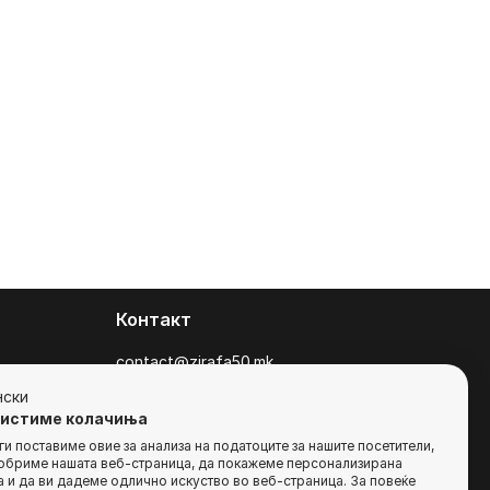
Контакт
contact@zirafa50.mk
+38922633364
нски
ристиме колачиња
За барања на понуди, контактирајте нѐ
и поставиме овие за анализа на податоците за нашите посетители,
добриме нашата веб-страница, да покажеме персонализирана
на:
 и да ви дадеме одлично искуство во веб-страница. За повеќе