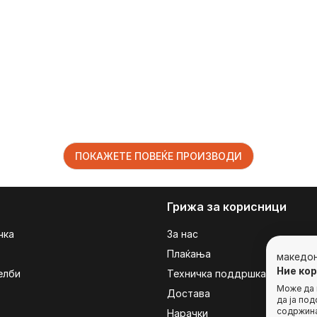
ПОКАЖЕТЕ ПОВЕЌЕ ПРОИЗВОДИ
Грижа за корисници
чка
За нас
Плаќања
македо
Ние ко
елби
Техничка поддршка
Може да г
Достава
да ја по
содржина
Нарачки