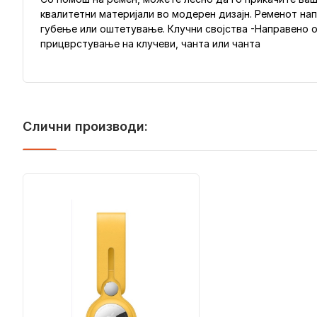
квалитетни материјали во модерен дизајн. Ременот нап
губење или оштетување. Клучни својства -Направено о
прицврстување на клучеви, чанта или чанта
Слични производи: