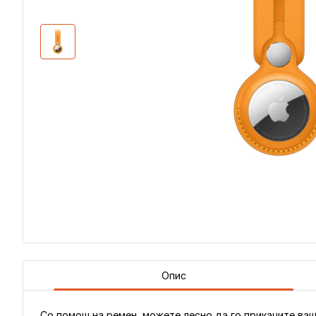
Опис
Со помош на ремен, можете лесно да го прикачите ваши