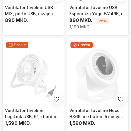
Ventilator tavoline USB
Ventilator tavoline USB
MIX, portë USB, dizajn i
Esperanza Yugo EA149K, i
përzier
890 MKD.
rregullueshëm, i zi
890 MKD.
-25%
1,190 MKD.
E shitur
E shitur
Ventilator tavoline
Ventilator tavoline Hoco
LogiLink USB, 6", i bardhë
HX66, me bateri, 5 mënyra
1,590 MKD.
pune, i bardhë
1,590 MKD.