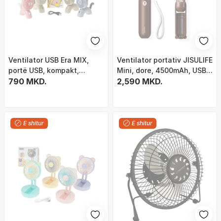
Ventilator USB Era MIX,
Ventilator portativ JISULIFE
portë USB, kompakt,
Mini, dore, 4500mAh, USB,
shumëngjyrësh
790 MKD.
3 në 1, i bardhë
2,590 MKD.
E shitur
E shitur