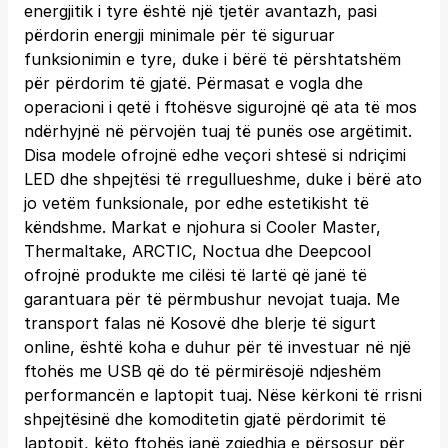
energjitik i tyre është një tjetër avantazh, pasi
përdorin energji minimale për të siguruar
funksionimin e tyre, duke i bërë të përshtatshëm
për përdorim të gjatë. Përmasat e vogla dhe
operacioni i qetë i ftohësve sigurojnë që ata të mos
ndërhyjnë në përvojën tuaj të punës ose argëtimit.
Disa modele ofrojnë edhe veçori shtesë si ndriçimi
LED dhe shpejtësi të rregullueshme, duke i bërë ato
jo vetëm funksionale, por edhe estetikisht të
këndshme. Markat e njohura si Cooler Master,
Thermaltake, ARCTIC, Noctua dhe Deepcool
ofrojnë produkte me cilësi të lartë që janë të
garantuara për të përmbushur nevojat tuaja. Me
transport falas në Kosovë dhe blerje të sigurt
online, është koha e duhur për të investuar në një
ftohës me USB që do të përmirësojë ndjeshëm
performancën e laptopit tuaj. Nëse kërkoni të rrisni
shpejtësinë dhe komoditetin gjatë përdorimit të
laptopit, këto ftohës janë zgjedhja e përsosur për