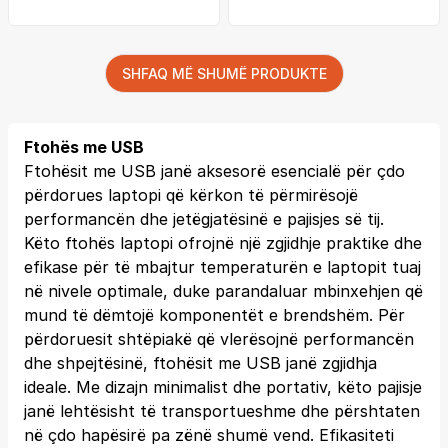
SHFAQ MË SHUMË PRODUKTE
Ftohës me USB
Ftohësit me USB janë aksesorë esencialë për çdo
përdorues laptopi që kërkon të përmirësojë
performancën dhe jetëgjatësinë e pajisjes së tij.
Këto ftohës laptopi ofrojnë një zgjidhje praktike dhe
efikase për të mbajtur temperaturën e laptopit tuaj
në nivele optimale, duke parandaluar mbinxehjen që
mund të dëmtojë komponentët e brendshëm. Për
përdoruesit shtëpiakë që vlerësojnë performancën
dhe shpejtësinë, ftohësit me USB janë zgjidhja
ideale. Me dizajn minimalist dhe portativ, këto pajisje
janë lehtësisht të transportueshme dhe përshtaten
në çdo hapësirë pa zënë shumë vend. Efikasiteti