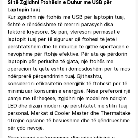
Si të Zgjidhni Ftohësin e Duhur me USB për
Laptopin tuaj
Kur zgjedhni një ftohës me USB për laptopin tuaj,
është e rëndësishme të merrni parasysh disa
faktorë kryesorë. Së pari, vlerësoni përmasat e
laptopit tuaj për të siguruar që ftohësi të jetë i
përshtatshëm dhe të mbulojë të gjithë sipërfaqen e
nevojshme për ftohje efektive. Për ata që përdorin
laptopin për periudha të gjata, një ftohës me
operacion të qetë është i domosdoshëm për të mos
ndërprerë përqendrimin tuaj. Gjithashtu,
konsideroni efikasitetin energjitik të ftohësit për të
minimizuar konsumin e energjisë. Nëse preferoni një
pamje më tërheqëse, zgjidhni një model me ndriçim
LED dhe dizajn modern që përshtatet me stilin tuaj
personal. Markat si Cooler Master dhe Thermaltake
ofrojnë opsione të besueshme dhe të qëndrueshme
për çdo nevojë.
Përmirësoni performancën dhe jetëgjatësinë e