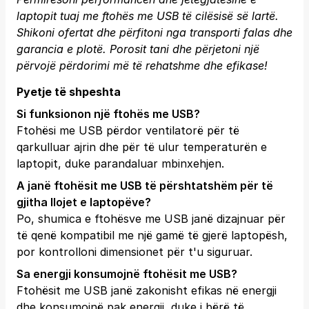
laptopit tuaj me ftohës me USB të cilësisë së lartë.
Shikoni ofertat dhe përfitoni nga transporti falas dhe
garancia e plotë.
Porosit tani
dhe përjetoni një
përvojë përdorimi më të rehatshme dhe efikase!
Pyetje të shpeshta
Si funksionon një ftohës me USB?
Ftohësi me USB përdor ventilatorë për të
qarkulluar ajrin dhe për të ulur temperaturën e
laptopit, duke parandaluar mbinxehjen.
A janë ftohësit me USB të përshtatshëm për të
gjitha llojet e laptopëve?
Po, shumica e ftohësve me USB janë dizajnuar për
të qenë kompatibil me një gamë të gjerë laptopësh,
por kontrolloni dimensionet për t'u siguruar.
Sa energji konsumojnë ftohësit me USB?
Ftohësit me USB janë zakonisht efikas në energji
dhe konsumojnë pak energji, duke i bërë të