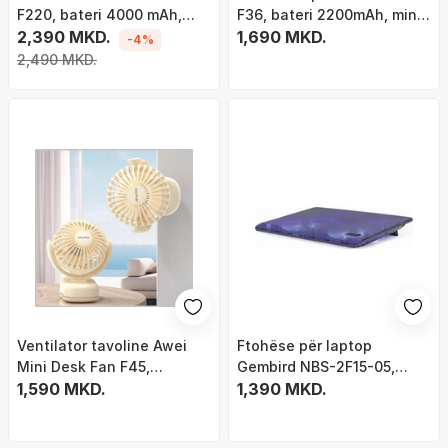
F220, bateri 4000 mAh,
F36, bateri 2200mAh, mini,
USB, gri
2,390 MKD.
i bardhë
1,690 MKD.
-4%
2,490 MKD.
Ventilator tavoline Awei
Ftohëse për laptop
Mini Desk Fan F45,
Gembird NBS-2F15-05,
1200mAh, me kapëse, i
1,590 MKD.
15.6", 2 Ventilatorë, USB, e
1,390 MKD.
bardhë
zezë