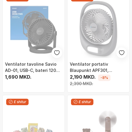
Ventilator tavoline Savio
Ventilator portativ
AD-01, USB-C, bateri 1200
Blaupunkt APF301,
mAh, i bardhë
1,690 MKD.
rikarikues me USB, 3
2,190 MKD.
-8%
shpejtësi, gri
2,390 MKD.
E shitur
E shitur