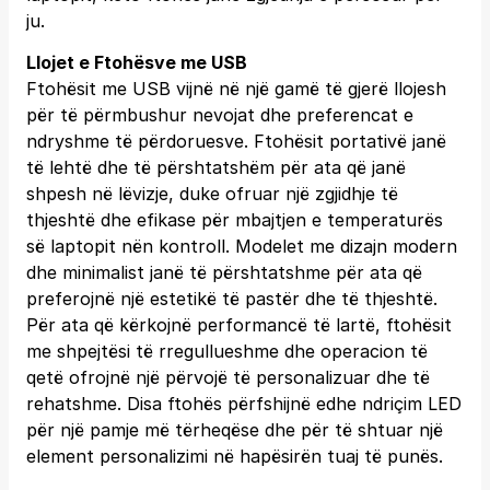
ju.
Llojet e Ftohësve me USB
Ftohësit me USB vijnë në një gamë të gjerë llojesh
për të përmbushur nevojat dhe preferencat e
ndryshme të përdoruesve. Ftohësit portativë janë
të lehtë dhe të përshtatshëm për ata që janë
shpesh në lëvizje, duke ofruar një zgjidhje të
thjeshtë dhe efikase për mbajtjen e temperaturës
së laptopit nën kontroll. Modelet me dizajn modern
dhe minimalist janë të përshtatshme për ata që
preferojnë një estetikë të pastër dhe të thjeshtë.
Për ata që kërkojnë performancë të lartë, ftohësit
me shpejtësi të rregullueshme dhe operacion të
qetë ofrojnë një përvojë të personalizuar dhe të
rehatshme. Disa ftohës përfshijnë edhe ndriçim LED
për një pamje më tërheqëse dhe për të shtuar një
element personalizimi në hapësirën tuaj të punës.