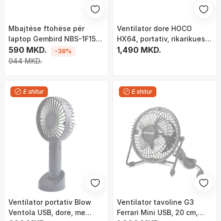
Mbajtëse ftohëse për
Ventilator dore HOCO
laptop Gembird NBS-1F15-
HX64, portativ, rikarikues,
04, 15", USB, e zezë
590 MKD.
ekran digjital
1,490 MKD.
-38%
944 MKD.
E shitur
E shitur
Ventilator portativ Blow
Ventilator tavoline G3
Ventola USB, dore, me
Ferrari Mini USB, 20 cm,