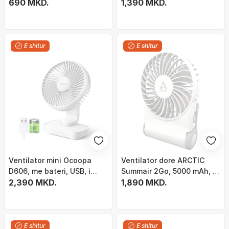
bateri të rikarikueshme, i zi
690 MKD.
trup metalik, super i qetë
1,390 MKD.
E shitur
E shitur
Ventilator mini Ocoopa
Ventilator dore ARCTIC
D606, me bateri, USB, i
Summair 2Go, 5000 mAh, i
bardhë
2,390 MKD.
bardhë
1,890 MKD.
E shitur
E shitur