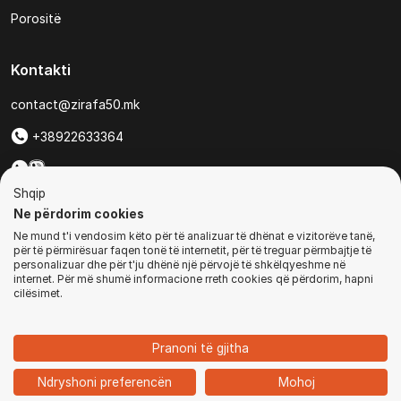
Porositë
Kontakti
contact@zirafa50.mk
+38922633364
Për kërkesa të ofertave:
Shqip
b2b@zirafa50.mk
Ne përdorim cookies
Ne mund t'i vendosim këto për të analizuar të dhënat e vizitorëve tanë,
Jadranska Magistrala No. 86, Skopje, North Macedonia
për të përmirësuar faqen tonë të internetit, për të treguar përmbajtje të
personalizuar dhe për t'ju dhënë një përvojë të shkëlqyeshme në
internet. Për më shumë informacione rreth cookies që përdorim, hapni
cilësimet.
© Të gjitha të drejtat e rezervuara
Pranoni të gjitha
1
Ndryshoni preferencën
Mohoj
Ballina
Kategoritë
Kyçu
Shporta
Chat