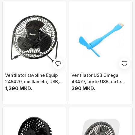
Ventilator tavoline Equip
Ventilator USB Omega
245420, me llamela, USB,
43477, portë USB, qafë
plastik, i zi
1,390 MKD.
fleksibile, blu
390 MKD.