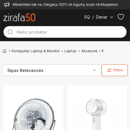
Mbështetu tek ne. Dërgesa 100% të sigurta, kudo në Maqedoni.
SQ
/
Denar
Kompjuter, Laptop & Monitor
Laptop
Aksesorë
Ftohës me USB
Filtro