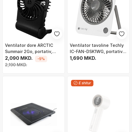
Ventilator dore ARCTIC
Ventilator tavoline Techly
Summair 2Go, portativ,
IC-FAN-DSK1WG, portativ,
bateri jetëgjatë, i bardhë
2,090 MKD.
me bateri, i bardhë
1,690 MKD.
-5%
2,190 MKD.
E shitur