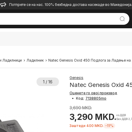
Потпрете се на нас. 100% безбедна достава насекаде во Македонија
и Ладилници
Ладилник
Natec Genesis Oxid 450 Подлога за Ладeње на 
Genesis
1 / 16
Natec Genesis Oxid 4
Оценете го овој производ
•
Код:
3,690 MKD.
3,290 MKD.
со ДДВ
Без ДДВ 2,
Заштеди 400 MKD.
-11%