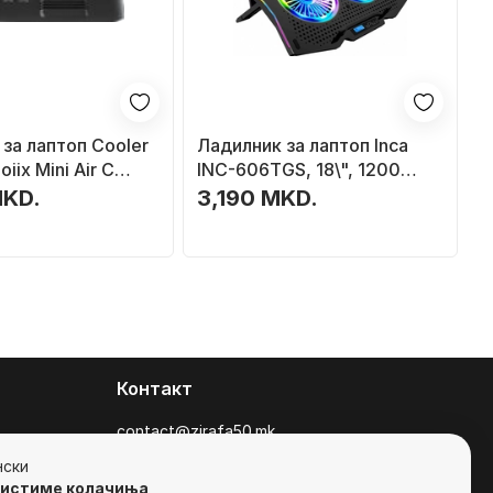
за лаптоп Cooler
Ладилник за лаптоп Inca
iix Mini Air C
INC-606TGS, 18\", 1200
7"-12", HUB 4x
RPM, црн
MKD.
3,190 MKD.
Контакт
contact@zirafa50.mk
+38922633364
нски
ристиме колачиња