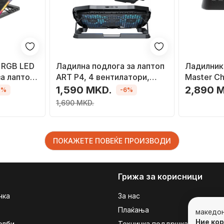
 RGB LED
Ладилна подлога за лаптоп
Ладилник 
а лаптоп,
ART P4, 4 вентилатори,
Master Cho
ЛЕД, за 9-17\"
HL02 KP, 
1,590 MKD.
2,890 
7%
-6%
USB, црн
1,690 MKD.
ПОКАЖЕТЕ ПОВЕЌЕ ПРОИЗВОДИ
Грижа за корисници
чка
За нас
Плаќања
македо
Ние ко
елби
Техничка поддршка