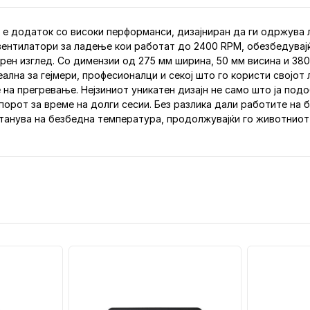
0 е додаток со високи перформанси, дизајниран да ги одржува 
 вентилатори за ладење кои работат до 2400 RPM, обезбедува
ен изглед. Со димензии од 275 мм ширина, 50 мм висина и 38
ална за гејмери, професионалци и секој што го користи својот 
а прегревање. Нејзиниот уникатен дизајн не само што ја подо
порот за време на долги сесии. Без разлика дали работите на 
станува на безбедна температура, продолжувајќи го животниот