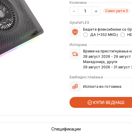
Количина
Само уште 3
GjirafaFLEX
Бидете флексибилни со Gji
ДА (+352 MKD.)
НЕ
Испорака
Време на пристигнување н
Време на пристигнување 
верификација на вашата н
28 август 2026 - 29 август
преку е-пошта или смс.
Македонија, други
Ако нарачката е поставен
29 август 2026 - 31 август
погоре. Постојано ќе Ве и
како и кога истата ќе при
Безбедно плаќање
вашата адреса.
Исплата во готовина
*Во 99% од случаите, производите
предвид дека меѓународните празни
КУПИ ВЕДНАШ
Спецификации