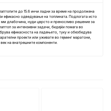
лаптопите до 15.6 инчи ладни за време на продолжена
јќи ефикасно одведување на топлината. Подлогата исто
0 мм длабочина, нуди цврсто и преносливо решение за
лаптоп за интензивни задачи, бидејќи помага во
брува ефикасноста на ладењето, туку и обезбедува
барателни проекти или уживате во гејминг маратони,
 век на внатрешните компоненти.