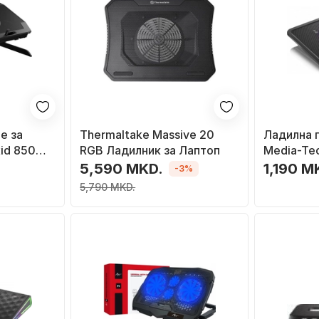
е за
Thermaltake Massive 20
Ладилна п
id 850
RGB Ладилник за Лаптоп
Media-Te
\", 5
вентилат
5,590 MKD.
1,190 M
-3%
а
осветлув
5,790 MKD.