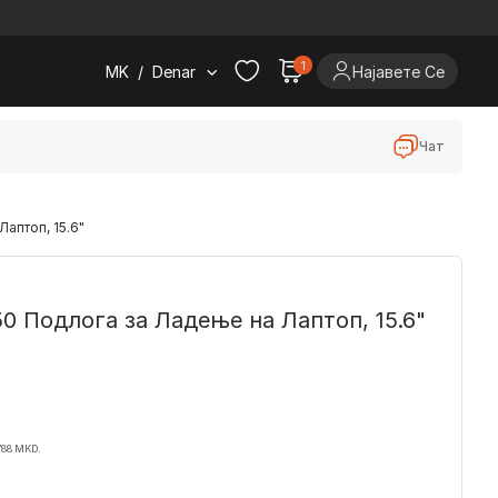
.
1
MK
/
Denar
Најавете Се
Чат
Лаптоп, 15.6"
50 Подлога за Ладeње на Лаптоп, 15.6"
788 MKD.