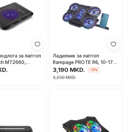
одлога за лаптоп
Ладилник за лаптоп
ch MT2660,
Rampage PROTE R6, 10-17\",
ор со
6 вентилатори, сив
KD.
3,190 MKD.
-3%
ање, USB, црна
3,290 MKD.