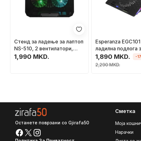
Стенд за ладење за лаптоп
Esperanza EGC101
NS-510, 2 вентилатори,
ладилна подлога з
rainbow осветлување, црна
црна
1,990 MKD.
1,890 MKD.
-1
2,290 MKD.
Сметка
Останете поврзани со Gjirafa50
Моја кошни
Нарачки
Политика За Приватност
Листа со ж