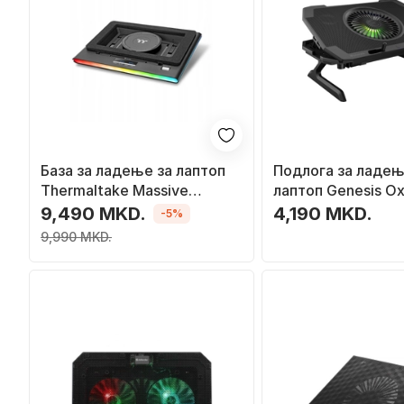
База за ладење за лаптоп
Подлога за ладењ
Thermaltake Massive
лаптоп Genesis Ox
Extreme, до 18\", RGB
RGB NHG-1858, 17.3
9,490 MKD.
4,190 MKD.
-5%
осветлување, црна
вентилатори, црн
9,990 MKD.