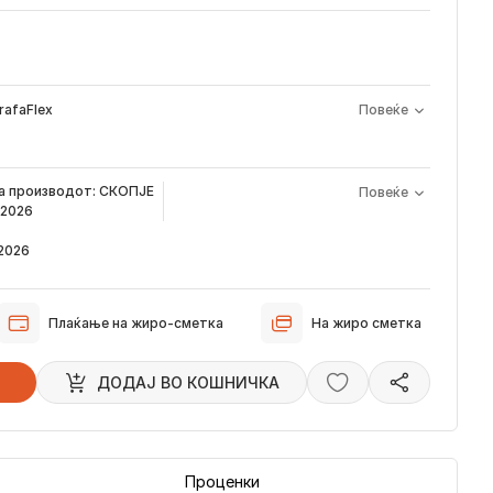
rafaFlex
Повеќе
а производот е периодот од моментот кога е направена
на производот:
СКОПЈЕ
Повеќе
арачка и известувањето за верификација што го добивате
 2026
а сега, производот пристигнува во временскиот рок наведен
 2026
звестуваме преку е-пошта за локацијата на вашата нарачка,
стигне во нашиот магацин и кога ќе биде испорачана до
Плаќање на жиро-сметка
На жиро сметка
 пристигнуваат во временскиот рок наведен погоре. Имајте в
ци влијаат испораката да се одложи за околу 2 дена.
ДОДАJ ВО КОШНИЧКА
Проценки