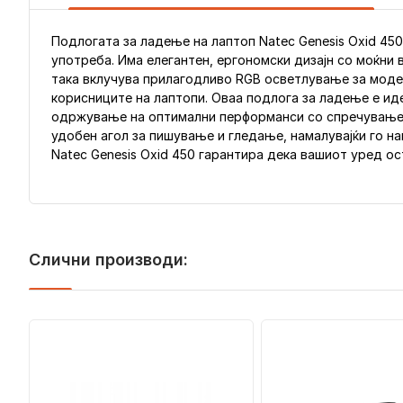
Подлогата за ладење на лаптоп Natec Genesis Oxid 45
употреба. Има елегантен, ергономски дизајн со моќни
така вклучува прилагодливо RGB осветлување за модер
корисниците на лаптопи. Оваа подлога за ладење е иде
одржување на оптимални перформанси со спречување н
удобен агол за пишување и гледање, намалувајќи го на
Natec Genesis Oxid 450 гарантира дека вашиот уред о
Слични производи: