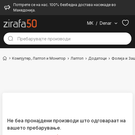
Потпрете се на нас. 100% безбедна достава насекаде во
Македонија.
MK
/
Denar
Компјутер, Лаптоп и Монитор
Лаптоп
Додатоци
Фолија и За
Не беа пронајдени производи што одговараат на
вашето пребарување.