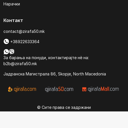
Нарачки
Контакт
contact@zirafa50.mk
+38922633364
За барања на понуди, контактирајте нѐ на:
b2b@zirafa50.mk
Jадранска Магистрала 86, Skopje, North Macedonia
© Сите права се задржани