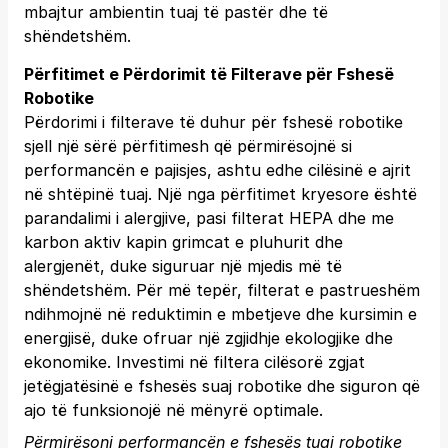
mbajtur ambientin tuaj të pastër dhe të
shëndetshëm.
Përfitimet e Përdorimit të Filterave për Fshesë
Robotike
Përdorimi i filterave të duhur për fshesë robotike
sjell një sërë përfitimesh që përmirësojnë si
performancën e pajisjes, ashtu edhe cilësinë e ajrit
në shtëpinë tuaj. Një nga përfitimet kryesore është
parandalimi i alergjive, pasi filterat HEPA dhe me
karbon aktiv kapin grimcat e pluhurit dhe
alergjenët, duke siguruar një mjedis më të
shëndetshëm. Për më tepër, filterat e pastrueshëm
ndihmojnë në reduktimin e mbetjeve dhe kursimin e
energjisë, duke ofruar një zgjidhje ekologjike dhe
ekonomike. Investimi në filtera cilësorë zgjat
jetëgjatësinë e fshesës suaj robotike dhe siguron që
ajo të funksionojë në mënyrë optimale.
Përmirësoni performancën e fshesës tuaj robotike