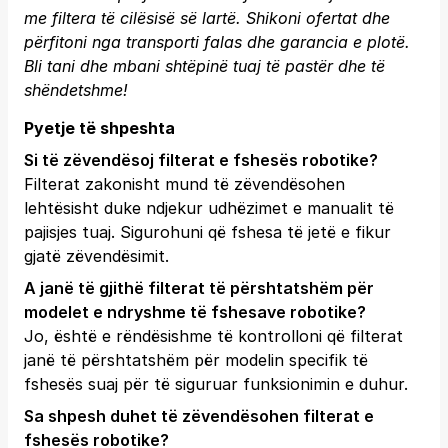
me filtera të cilësisë së lartë. Shikoni ofertat dhe
përfitoni nga transporti falas dhe garancia e plotë.
Bli tani
dhe mbani shtëpinë tuaj të pastër dhe të
shëndetshme!
Pyetje të shpeshta
Si të zëvendësoj filterat e fshesës robotike?
Filterat zakonisht mund të zëvendësohen
lehtësisht duke ndjekur udhëzimet e manualit të
pajisjes tuaj. Sigurohuni që fshesa të jetë e fikur
gjatë zëvendësimit.
A janë të gjithë filterat të përshtatshëm për
modelet e ndryshme të fshesave robotike?
Jo, është e rëndësishme të kontrolloni që filterat
janë të përshtatshëm për modelin specifik të
fshesës suaj për të siguruar funksionimin e duhur.
Sa shpesh duhet të zëvendësohen filterat e
fshesës robotike?