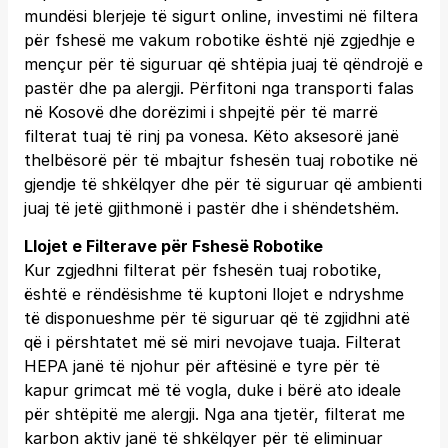
mundësi blerjeje të sigurt online, investimi në filtera
për fshesë me vakum robotike është një zgjedhje e
mençur për të siguruar që shtëpia juaj të qëndrojë e
pastër dhe pa alergji. Përfitoni nga transporti falas
në Kosovë dhe dorëzimi i shpejtë për të marrë
filterat tuaj të rinj pa vonesa. Këto aksesorë janë
thelbësorë për të mbajtur fshesën tuaj robotike në
gjendje të shkëlqyer dhe për të siguruar që ambienti
juaj të jetë gjithmonë i pastër dhe i shëndetshëm.
Llojet e Filterave për Fshesë Robotike
Kur zgjedhni filterat për fshesën tuaj robotike,
është e rëndësishme të kuptoni llojet e ndryshme
të disponueshme për të siguruar që të zgjidhni atë
që i përshtatet më së miri nevojave tuaja. Filterat
HEPA janë të njohur për aftësinë e tyre për të
kapur grimcat më të vogla, duke i bërë ato ideale
për shtëpitë me alergji. Nga ana tjetër, filterat me
karbon aktiv janë të shkëlqyer për të eliminuar