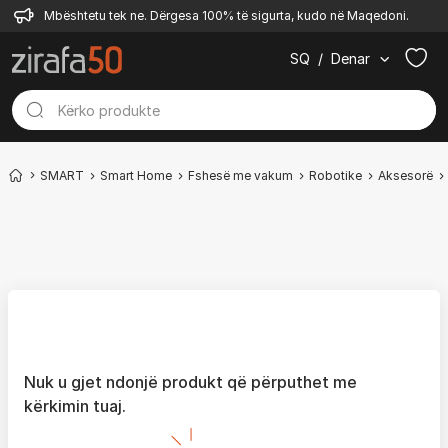
Mbështetu tek ne. Dërgesa 100% të sigurta, kudo në Maqedoni.
SQ
/
Denar
SMART
Smart Home
Fshesë me vakum
Robotike
Aksesorë
Nuk u gjet ndonjë produkt që përputhet me
kërkimin tuaj.