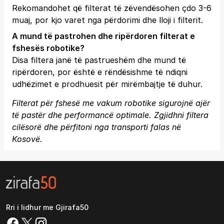
Rekomandohet që filterat të zëvendësohen çdo 3-6
muaj, por kjo varet nga përdorimi dhe lloji i filterit.
A mund të pastrohen dhe ripërdoren filterat e
fshesës robotike?
Disa filtera janë të pastrueshëm dhe mund të
ripërdoren, por është e rëndësishme të ndiqni
udhëzimet e prodhuesit për mirëmbajtje të duhur.
Filterat për fshesë me vakum robotike sigurojnë ajër
të pastër dhe performancë optimale. Zgjidhni filtera
cilësorë dhe përfitoni nga transporti falas në
Kosovë.
Rri i lidhur me Gjirafa50