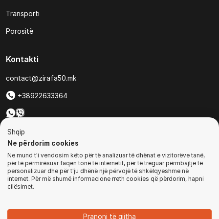
Transporti
Porositë
Kontakti
contact@zirafa50.mk
+38922633364
Për kërkesa të ofertave:
Shqip
b2b@zirafa50.mk
Ne përdorim cookies
Jadranska Magistrala No. 86, Skopje, North Macedonia
Ne mund t'i vendosim këto për të analizuar të dhënat e vizitorëve tanë,
për të përmirësuar faqen tonë të internetit, për të treguar përmbajtje të
personalizuar dhe për t'ju dhënë një përvojë të shkëlqyeshme në
internet. Për më shumë informacione rreth cookies që përdorim, hapni
cilësimet.
© Të gjitha të drejtat e rezervuara
Pranoni të gjitha