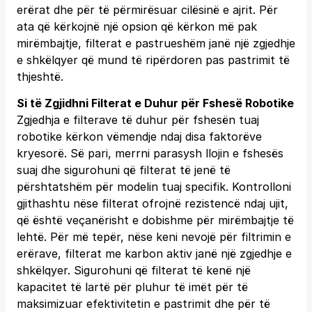
erërat dhe për të përmirësuar cilësinë e ajrit. Për
ata që kërkojnë një opsion që kërkon më pak
mirëmbajtje, filterat e pastrueshëm janë një zgjedhje
e shkëlqyer që mund të ripërdoren pas pastrimit të
thjeshtë.
Si të Zgjidhni Filterat e Duhur për Fshesë Robotike
Zgjedhja e filterave të duhur për fshesën tuaj
robotike kërkon vëmendje ndaj disa faktorëve
kryesorë. Së pari, merrni parasysh llojin e fshesës
suaj dhe sigurohuni që filterat të jenë të
përshtatshëm për modelin tuaj specifik. Kontrolloni
gjithashtu nëse filterat ofrojnë rezistencë ndaj ujit,
që është veçanërisht e dobishme për mirëmbajtje të
lehtë. Për më tepër, nëse keni nevojë për filtrimin e
erërave, filterat me karbon aktiv janë një zgjedhje e
shkëlqyer. Sigurohuni që filterat të kenë një
kapacitet të lartë për pluhur të imët për të
maksimizuar efektivitetin e pastrimit dhe për të