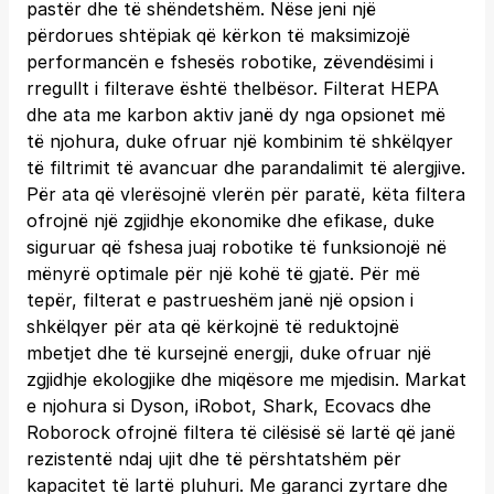
pastër dhe të shëndetshëm. Nëse jeni një
përdorues shtëpiak që kërkon të maksimizojë
performancën e fshesës robotike, zëvendësimi i
rregullt i filterave është thelbësor. Filterat HEPA
dhe ata me karbon aktiv janë dy nga opsionet më
të njohura, duke ofruar një kombinim të shkëlqyer
të filtrimit të avancuar dhe parandalimit të alergjive.
Për ata që vlerësojnë vlerën për paratë, këta filtera
ofrojnë një zgjidhje ekonomike dhe efikase, duke
siguruar që fshesa juaj robotike të funksionojë në
mënyrë optimale për një kohë të gjatë. Për më
tepër, filterat e pastrueshëm janë një opsion i
shkëlqyer për ata që kërkojnë të reduktojnë
mbetjet dhe të kursejnë energji, duke ofruar një
zgjidhje ekologjike dhe miqësore me mjedisin. Markat
e njohura si Dyson, iRobot, Shark, Ecovacs dhe
Roborock ofrojnë filtera të cilësisë së lartë që janë
rezistentë ndaj ujit dhe të përshtatshëm për
kapacitet të lartë pluhuri. Me garanci zyrtare dhe