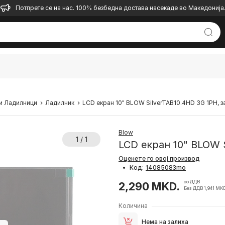
Потпрете се на нас. 100% безбедна достава насекаде во Македонија
и Ладилници
Ладилник
LCD екран 10" BLOW SilverTAB10.4HD 3G 1PH, з
Blow
1 / 1
LCD екран 10" BLOW 
Оценете го овој производ
•
Код:
со ДДВ
2,290 MKD.
Без ДДВ 1,941 MK
Количина
Нема на залиха