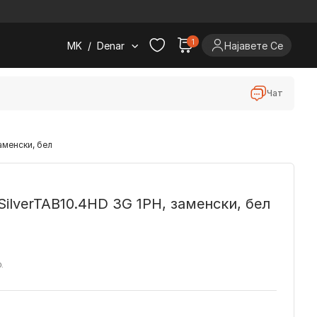
.
1
MK
/
Denar
Најавете Се
Чат
аменски, бел
SilverTAB10.4HD 3G 1PH, заменски, бел
D.