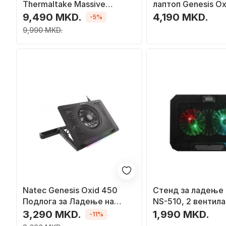
Thermaltake Massive
лаптоп Genesis Ox
Extreme, до 18\", RGB
RGB NHG-1858, 17.3
9,490 MKD.
4,190 MKD.
-5%
осветлување, црна
вентилатори, црн
9,990 MKD.
Natec Genesis Oxid 450
Стенд за ладење 
Подлога за Ладeње на
NS-510, 2 вентила
Лаптоп, 15.6"
rainbow осветлув
3,290 MKD.
1,990 MKD.
-11%