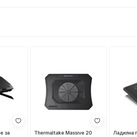
е за
Thermaltake Massive 20
Ладилна п