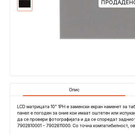
ПРОДАДЕН
Опис
LCD матрицата 10" 1PH е заменски екран наменет за таб
панел е погоден за оние кои имаат оштетен или испука
да се провери фотографијата и да се споредат задниот к
7902810001 – 7902811000. Со точна компатибилност, о