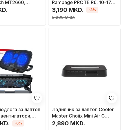
ch MT2660,
Rampage PROTE R6, 10-17\",
ор со
6 вентилатори, сив
KD.
3,190 MKD.
-3%
ање, USB, црна
3,290 MKD.
одлога за лаптоп
Ладилник за лаптоп Cooler
 вентилатори,
Master Choiix Mini Air C
-17\"
HL02 KP, 7"-12", HUB 4x
MKD.
2,890 MKD.
-6%
USB, црн