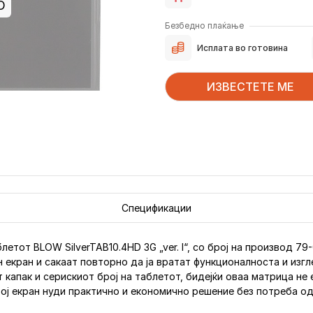
О
Безбедно плаќање
Исплата во готовина
ИЗВЕСТЕТЕ МЕ
Спецификации
летот BLOW SilverTAB10.4HD 3G „ver. I“, со број на производ 7
н екран и сакаат повторно да ја вратат функционалноста и изг
апак и серискиот број на таблетот, бидејќи оваа матрица не е з
вој екран нуди практично и економично решение без потреба од