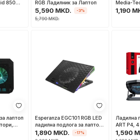
id 850
RGB Ладилник за Лаптоп
Media-Te
\", 5
вентилат
5,590 MKD.
1,190 M
-3%
а
осветлув
5,790 MKD.
за лаптоп
Esperanza EGC101 RGB LED
Ладилна п
тори,
ладилна подлога за лаптоп,
ART P4, 4
ање, црна
црна
ЛЕД, за 9
1,890 MKD.
1,590 
-17%