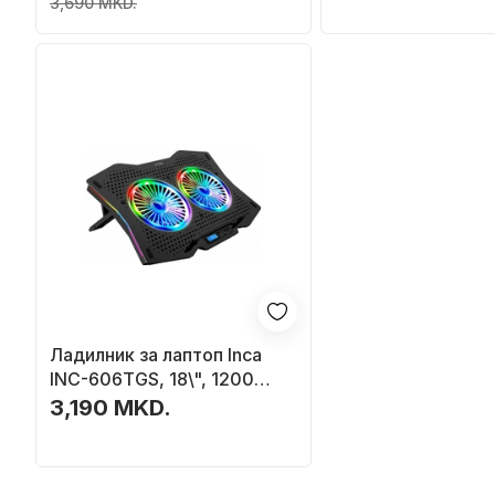
3,690 MKD.
Ладилник за лаптоп Inca
INC-606TGS, 18\", 1200
RPM, црн
3,190 MKD.