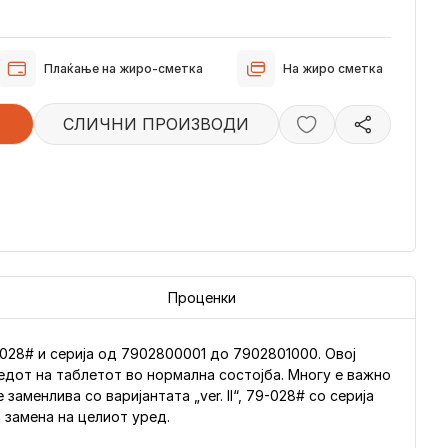
Плаќање на жиро-сметка
На жиро сметка
СЛИЧНИ ПРОИЗВОДИ
Проценки
9-028# и серија од 7902800001 до 7902801000. Овој
ледот на таблетот во нормална состојба. Многу е важно
аменлива со варијантата „ver. II“, 79-028# со серија
 замена на целиот уред.