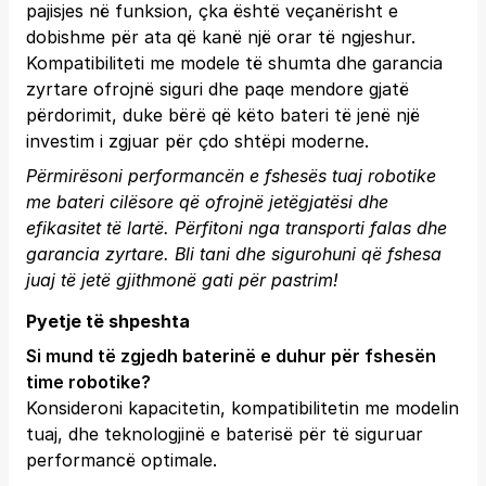
pajisjes në funksion, çka është veçanërisht e
dobishme për ata që kanë një orar të ngjeshur.
Kompatibiliteti me modele të shumta dhe garancia
zyrtare ofrojnë siguri dhe paqe mendore gjatë
përdorimit, duke bërë që këto bateri të jenë një
investim i zgjuar për çdo shtëpi moderne.
Përmirësoni performancën e fshesës tuaj robotike
me bateri cilësore që ofrojnë jetëgjatësi dhe
efikasitet të lartë. Përfitoni nga transporti falas dhe
garancia zyrtare.
Bli tani
dhe sigurohuni që fshesa
juaj të jetë gjithmonë gati për pastrim!
Pyetje të shpeshta
Si mund të zgjedh baterinë e duhur për fshesën
time robotike?
Konsideroni kapacitetin, kompatibilitetin me modelin
tuaj, dhe teknologjinë e baterisë për të siguruar
performancë optimale.