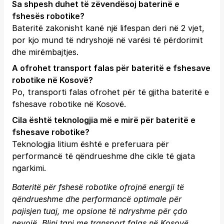
Sa shpesh duhet të zëvendësoj baterinë e
fshesës robotike?
Bateritë zakonisht kanë një lifespan deri në 2 vjet,
por kjo mund të ndryshojë në varësi të përdorimit
dhe mirëmbajtjes.
A ofrohet transport falas për bateritë e fshesave
robotike në Kosovë?
Po, transporti falas ofrohet për të gjitha bateritë e
fshesave robotike në Kosovë.
Cila është teknologjia më e mirë për bateritë e
fshesave robotike?
Teknologjia litium është e preferuara për
performancë të qëndrueshme dhe cikle të gjata
ngarkimi.
Bateritë për fshesë robotike ofrojnë energji të
qëndrueshme dhe performancë optimale për
pajisjen tuaj, me opsione të ndryshme për çdo
nevojë. Blini tani me transport falas në Kosovë.