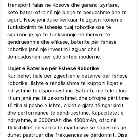
transport falas në Kosovë dhe garanci zyrtare,
këto bateri ofrojnë një blerje të besueshme dhe të
sigurt. Nëse jeni duke kërkuar të zgjasni kohën e
funksionimit të fshesës tuaj robotike ose të
siguroni që ajo të funksionojë në mënyrë të
qëndrueshme dhe efikase, bateritë për fshesë
robotike janë një investim i zgjuar dhe i
domosdoshëm për çdo shtëpi moderne.
Llojet e Baterive për Fshesë Robotike
Kur bëhet fjalë për zgjedhjen e baterive për fshesë
robotike, është e rëndësishme të kuptoni llojet e
ndryshme të disponueshme. Bateritë me teknologji
litium janë më të zakonshmet dhe ofrojnë përfitime
të tilla si peshë e lehtë, ciklet e gjata të ngarkimit
dhe performancë të qëndrueshme. Kapacitetet e
ndryshme, si 3000mAh dhe 4500mAh, ofrojnë
fleksibilitet në varësi të madhësisë së hapësirës që
duhet pastruar dhe frekuencës së përdorimit. Disa