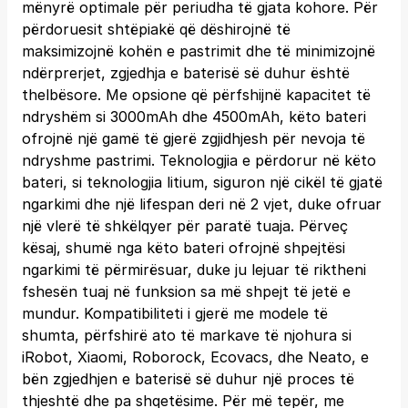
mënyrë optimale për periudha të gjata kohore. Për
përdoruesit shtëpiakë që dëshirojnë të
maksimizojnë kohën e pastrimit dhe të minimizojnë
ndërprerjet, zgjedhja e baterisë së duhur është
thelbësore. Me opsione që përfshijnë kapacitet të
ndryshëm si 3000mAh dhe 4500mAh, këto bateri
ofrojnë një gamë të gjerë zgjidhjesh për nevoja të
ndryshme pastrimi. Teknologjia e përdorur në këto
bateri, si teknologjia litium, siguron një cikël të gjatë
ngarkimi dhe një lifespan deri në 2 vjet, duke ofruar
një vlerë të shkëlqyer për paratë tuaja. Përveç
kësaj, shumë nga këto bateri ofrojnë shpejtësi
ngarkimi të përmirësuar, duke ju lejuar të riktheni
fshesën tuaj në funksion sa më shpejt të jetë e
mundur. Kompatibiliteti i gjerë me modele të
shumta, përfshirë ato të markave të njohura si
iRobot, Xiaomi, Roborock, Ecovacs, dhe Neato, e
bën zgjedhjen e baterisë së duhur një proces të
thjeshtë dhe pa shqetësime. Për më tepër, me