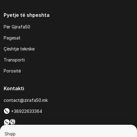
Pyetje të shpeshta
Për Gjirafa50
Pagesat
Çështje teknike
Transporti
Porositë
Kontakti
contact@zirafa50.mk
+38922633364
Për kërkesa të ofertave:
Shqip
b2b@zirafa50.mk