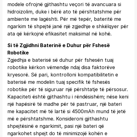
modele ofrojnë gjithashtu veçori të avancuara si
hidroizolim, duke i bërë ato të përshtatshme për
ambiente me lagështi. Për më tepër, bateritë me
ngarkim të shpejtë janë një zgjedhje e shkëlqyer për
ata që kërkojnë efikasitet maksimal në kohë.
Si të Zgjidhni Baterinë e Duhur për Fshesë
Robotike
Zgjedhja e baterisë së duhur për fshesën tuaj
robotike kërkon vëmendje ndaj disa faktorëve
kryesorë. Së pari, kontrolloni kompatibilitetin e
baterisë me modelin tuaj specifik të fshesës
robotike për të siguruar një përshtatje të përsosur.
Kapaciteti është gjithashtu i rëndësishëm; nëse keni
një hapësirë të madhe për të pastruar, një bateri
me kapacitet më të lartë si 4500mAh mund të jetë
më e përshtatshme. Konsideroni gjithashtu
shpejtësinë e ngarkimit, pasi një bateri që
ngarkohet shpejt do të minimizojë kohën e