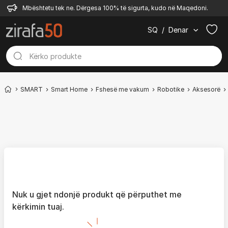
Mbështetu tek ne. Dërgesa 100% të sigurta, kudo në Maqedoni.
SQ
/
Denar
SMART
Smart Home
Fshesë me vakum
Robotike
Aksesorë
Nuk u gjet ndonjë produkt që përputhet me
kërkimin tuaj.