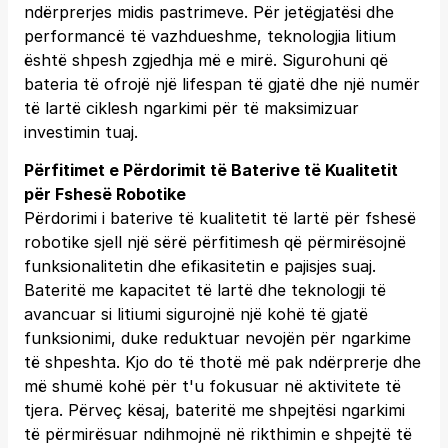
ndërprerjes midis pastrimeve. Për jetëgjatësi dhe
performancë të vazhdueshme, teknologjia litium
është shpesh zgjedhja më e mirë. Sigurohuni që
bateria të ofrojë një lifespan të gjatë dhe një numër
të lartë ciklesh ngarkimi për të maksimizuar
investimin tuaj.
Përfitimet e Përdorimit të Baterive të Kualitetit
për Fshesë Robotike
Përdorimi i baterive të kualitetit të lartë për fshesë
robotike sjell një sërë përfitimesh që përmirësojnë
funksionalitetin dhe efikasitetin e pajisjes suaj.
Bateritë me kapacitet të lartë dhe teknologji të
avancuar si litiumi sigurojnë një kohë të gjatë
funksionimi, duke reduktuar nevojën për ngarkime
të shpeshta. Kjo do të thotë më pak ndërprerje dhe
më shumë kohë për t'u fokusuar në aktivitete të
tjera. Përveç kësaj, bateritë me shpejtësi ngarkimi
të përmirësuar ndihmojnë në rikthimin e shpejtë të