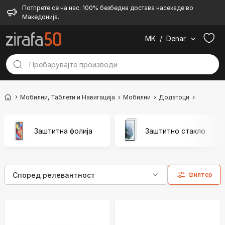
Потпрете се на нас. 100% безбедна достава насекаде во
Македонија.
MK
/
Denar
Мобилни, Таблети и Навигација
Мобилни
Додатоци
Заштита 
Заштитна фолија
Заштитно стакло
Филтер