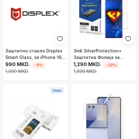
Заштитно стакло Displex
3mk SilverProtection+
Smart Glass, за iPhone 16,
Заштитна Фолија за
9H, проѕирно
990 MKD.
Samsung Galaxy S20+ 5G
1,290 MKD.
-9%
-32%
1,090 MKD.
1,890 MKD.
Ново