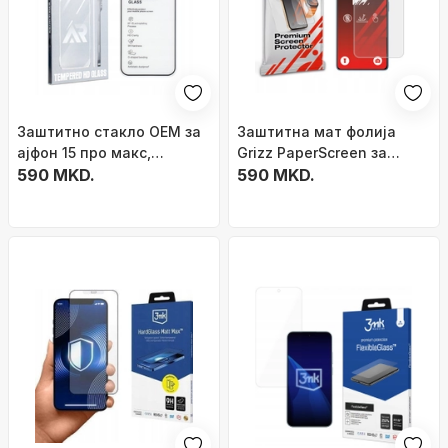
Заштитно стакло OEM за
Заштитна мат фолија
ајфон 15 про макс,
Grizz PaperScreen за
антирефлективно, 9H,
590 MKD.
Xiaomi Redmi Note 14S,
590 MKD.
проѕирно
анти-отпечаток од прсти,
транспарентна