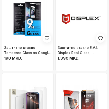
Заштитно стакло
Заштитно стакло E.V.I.
Tempered Glass за Google
Displex Real Glass,
Pixel 9 9 Pro, 0.3mm,
190 MKD.
Samsung Galaxy A34 5G,
1,390 MKD.
цврстина 9H,
заштитно калено стакло
транспарентно
транспарентно