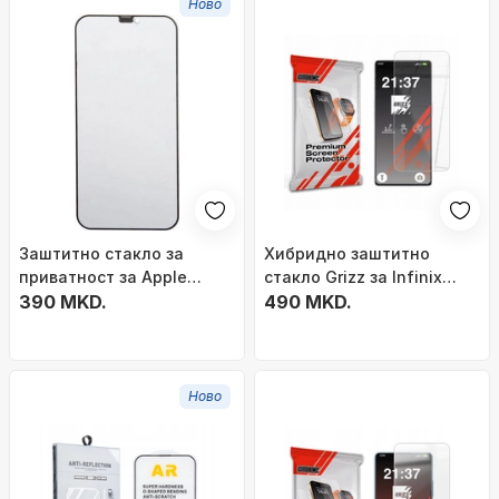
Ново
Заштитно стакло за
Хибридно заштитно
приватност за Apple
стакло Grizz за Infinix
iPhone X XS 11 Pro, калено
390 MKD.
Note 50 Pro Plus, 9H,
490 MKD.
стакло, црна рамка
висока транспарентност,
чисто
Ново