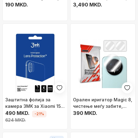
A16, 5D Full Glue, црно
190 MKD.
Самсунг Галакси S26+,
3,490 MKD.
ултра тенко, широко
приспособување
Заштитна фолија за
Орален иригатор Magic 8,
камера 3MK за Xiaomi 15T
чистење меѓу забите,
Pro, зајакнато стакло,
490 MKD.
пренослив
390 MKD.
-21%
проѕирна
624 MKD.