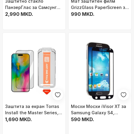
Заштитно стакло
Мат заштитен филм
ПанзерГлас за Самсунг
GrizzGlass PaperScreen за
Галакси S26 Ултра,
2,990 MKD.
Philips LatteGo 5400
990 MKD.
Ултра-широко
вклопување, ФАСТФИТ,
проѕирно
Заштита за екран Torras
Mосхи Mосхи iVisor XT за
Install the Master Series,
Samsung Galaxy S4,
за iPhone 17 Air,
1,690 MKD.
проѕирна заштита за
590 MKD.
зацврстено стакло,
екран со црна рамка
проѕирно