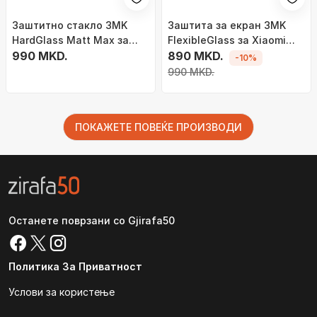
Заштитно стакло 3MK
Заштита за екран 3MK
HardGlass Matt Max за
FlexibleGlass за Xiaomi
телефон, црно
990 MKD.
Redmi Note 15 Pro 5G,
890 MKD.
-10%
флексибилно хибридно
990 MKD.
стакло, full glue,
проѕирно
ПОКАЖЕТЕ ПОВЕЌЕ ПРОИЗВОДИ
Останете поврзани со Gjirafa50
Политика За Приватност
Услови за користење