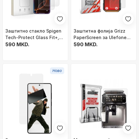
Заштитно стакло Spigen
Заштитна фолија Grizz
Tech-Protect Glass Fit+,
PaperScreen за Ulefone
iPhone 16 Pro 17 17 Pro,
590 MKD.
Armor X32, мат анти-
590 MKD.
0.3mm, 2 парчиња,
траги од прсти, отпорна
проѕирно
на гребнатини, проѕирна
Ново