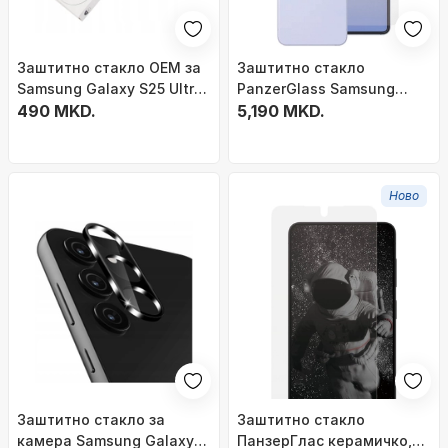
Заштитно стакло OEM за
Заштитно стакло
Samsung Galaxy S25 Ultra,
PanzerGlass Samsung
2.5D, 9H, сет од 10
490 MKD.
Galaxy Z Flip7, стакло и
5,190 MKD.
парчиња
филм, проѕирно
Ново
Заштитно стакло за
Заштитно стакло
камера Samsung Galaxy
ПанзерГлас керамичко,