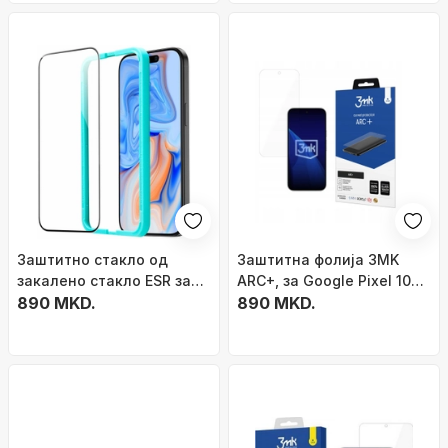
Заштитно стакло од
Заштитна фолија 3MK
закалено стакло ESR за
ARC+, за Google Pixel 10
iPhone 15, отпорно на
890 MKD.
Pro XL, транспарентна
890 MKD.
гребнатини, против
отпечатоци од прсти,
проѕирно