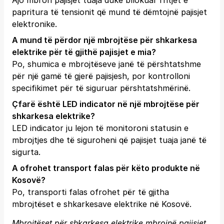
Ajo mbron pajisjet tuaja duke bllokuar rritjet e
papritura të tensionit që mund të dëmtojnë pajisjet
elektronike.
A mund të përdor një mbrojtëse për shkarkesa
elektrike për të gjithë pajisjet e mia?
Po, shumica e mbrojtëseve janë të përshtatshme
për një gamë të gjerë pajisjesh, por kontrolloni
specifikimet për të siguruar përshtatshmërinë.
Çfarë është LED indicator në një mbrojtëse për
shkarkesa elektrike?
LED indicator ju lejon të monitoroni statusin e
mbrojtjes dhe të siguroheni që pajisjet tuaja janë të
sigurta.
A ofrohet transport falas për këto produkte në
Kosovë?
Po, transporti falas ofrohet për të gjitha
mbrojtëset e shkarkesave elektrike në Kosovë.
Mbrojtëset për shkarkesa elektrike mbrojnë pajisjet