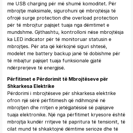
me USB charging për më shumë komoditet. Për
mbrojtje maksimale, sigurohuni që mbrojtësja të
ofrojë surge protection dhe overload protection
për të mbrojtur pajisjet tuaja nga dëmtimet e
mundshme. Gjithashtu, kontrolloni nëse mbrojtësja
ka LED indicator për të monitoruar statusin e
mbrojtjes. Për ata që kërkojnë siguri shtesë,
modelet me battery backup janë të dobishme për
të mbajtur pajisjet tuaja funksionale gjatë
ndërprerjeve të energjisë.
Përfitimet e Përdorimit të Mbrojtëseve për
Shkarkesa Elektrike
Përdorimi i mbrojtëseve për shkarkesa elektrike
ofron një sërë përfitimesh që ndihmojnë në
mbrojtjen dhe rritjen e jetëgjatësisë së pajisjeve
tuaja elektronike. Një nga përfitimet kryesore është
mbrojtja kundër rritjeve të papritura të tensionit, të
cilat mund të shkaktojnë dëmtime serioze dhe të