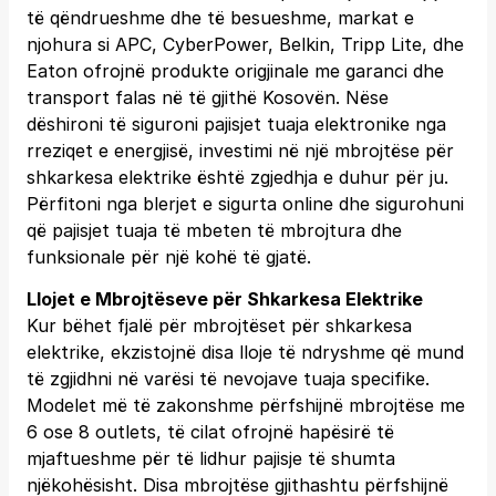
të qëndrueshme dhe të besueshme, markat e
njohura si APC, CyberPower, Belkin, Tripp Lite, dhe
Eaton ofrojnë produkte origjinale me garanci dhe
transport falas në të gjithë Kosovën. Nëse
dëshironi të siguroni pajisjet tuaja elektronike nga
rreziqet e energjisë, investimi në një mbrojtëse për
shkarkesa elektrike është zgjedhja e duhur për ju.
Përfitoni nga blerjet e sigurta online dhe sigurohuni
që pajisjet tuaja të mbeten të mbrojtura dhe
funksionale për një kohë të gjatë.
Llojet e Mbrojtëseve për Shkarkesa Elektrike
Kur bëhet fjalë për mbrojtëset për shkarkesa
elektrike, ekzistojnë disa lloje të ndryshme që mund
të zgjidhni në varësi të nevojave tuaja specifike.
Modelet më të zakonshme përfshijnë mbrojtëse me
6 ose 8 outlets, të cilat ofrojnë hapësirë të
mjaftueshme për të lidhur pajisje të shumta
njëkohësisht. Disa mbrojtëse gjithashtu përfshijnë