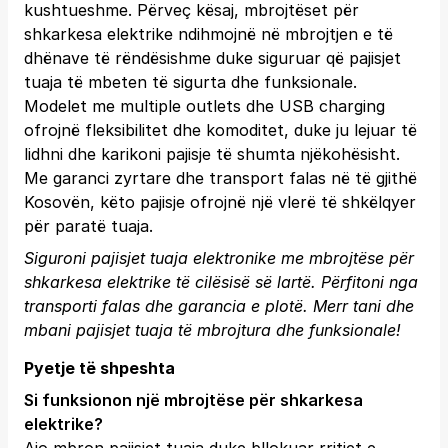
kushtueshme. Përveç kësaj, mbrojtëset për
shkarkesa elektrike ndihmojnë në mbrojtjen e të
dhënave të rëndësishme duke siguruar që pajisjet
tuaja të mbeten të sigurta dhe funksionale.
Modelet me multiple outlets dhe USB charging
ofrojnë fleksibilitet dhe komoditet, duke ju lejuar të
lidhni dhe karikoni pajisje të shumta njëkohësisht.
Me garanci zyrtare dhe transport falas në të gjithë
Kosovën, këto pajisje ofrojnë një vlerë të shkëlqyer
për paratë tuaja.
Siguroni pajisjet tuaja elektronike me mbrojtëse për
shkarkesa elektrike të cilësisë së lartë. Përfitoni nga
transporti falas dhe garancia e plotë.
Merr tani
dhe
mbani pajisjet tuaja të mbrojtura dhe funksionale!
Pyetje të shpeshta
Si funksionon një mbrojtëse për shkarkesa
elektrike?