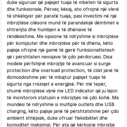
duke siguruar që pajisjet tuaja të mbeten të sigurta
dhe funksionale. Përveç kësaj, ato ofrojnë një vlerë
të shkëlqyer për paratë tuaja, pasi investimi në një
mbrojtëse cilësore mund të parandalojë dëmtimet e
shtrenjta dhe humbjen e të dhënave të
rëndësishme. Me opsione të ndryshme si mbrojtëse
për kompjuter dhe mbrojtëse për të dhëna, këto
pajisje ofrojnë një gamë të gjerë funksionalitetesh
që i përshtaten nevojave të çdo përdoruesi. Disa
modele përfshijnë mbrojtje të avancuar si surge
protection dhe overload protection, të cilat janë të
domosdoshme për të mbajtur pajisjet tuaja të
sigurta nga rreziqet e energjisë. Për më tepër,
shumë mbrojtëse vijnë me LED indicator që ju lejon
të monitoroni statusin e mbrojtjes në çdo kohë. Me
mundësi të ndryshme si multiple outlets dhe USB
charging, këto pajisje janë të përshtatshme për çdo
ambient shtëpiak, duke ofruar fleksibilitet dhe
komoditet maksimal. Për ata që kërkojnë mbrojtje