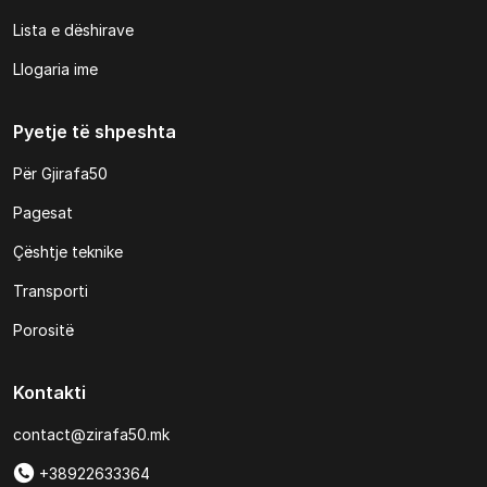
Lista e dëshirave
Llogaria ime
Pyetje të shpeshta
Për Gjirafa50
Pagesat
Çështje teknike
Transporti
Porositë
Kontakti
contact@zirafa50.mk
+38922633364