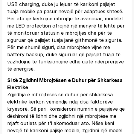
USB charging, duke ju lejuar të karikoni pajisjet
tuaja mobile pa pasur nevojë për adaptues shtesë.
Për ata që kërkojnë mbrojtje të avancuar, modelet
me LED protection ofrojnë një mënyrë të lehtë për
të monitoruar statusin e mbrojtjes dhe për të
siguruar që pajisjet tuaja janë gjithmonë të sigurta.
Për më shumë siguri, disa mbrojtëse vijnë me
battery backup, duke siguruar që pajisjet tuaja të
vazhdojnë të funksionojnë edhe gjatë ndërprerjeve
të energjisë.
Si të Zgjidhni Mbrojtësen e Duhur për Shkarkesa
Elektrike
Zgjedhja e mbrojtëses së duhur për shkarkesa
elektrike kërkon vëmendje ndaj disa faktorëve
kryesorë. Së pari, konsideroni numrin e pajisjeve që
dëshironi të lidhni dhe zgjidhni një mbrojtëse me
mjaft outlets për t'i akomoduar ato. Nëse keni
nevojë të karikoni pajisje mobile, zgjidhni një model