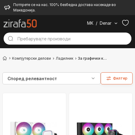
Потпрете се на нас. 100% безбедна достава насекаде во
Македонија.
MK
/
Denar
Компјутерски делови
Ладилник
За графички картички
Филтер