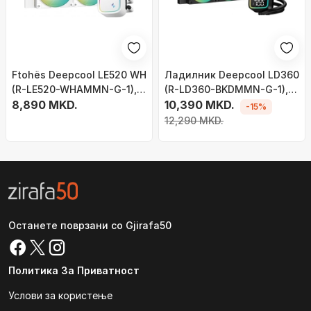
Ftohës Deepcool LE520 WH
Ладилник Deepcool LD360
(R-LE520-WHAMMN-G-1), i
(R-LD360-BKDMMN-G-1),
bardhë
8,890 MKD.
црн
10,390 MKD.
-15%
12,290 MKD.
Останете поврзани со Gjirafa50
Политика За Приватност
Услови за користење