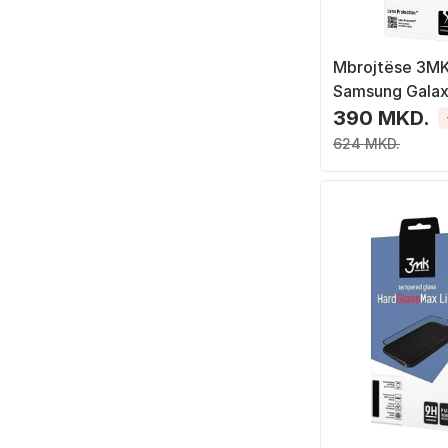
Mbrojtëse 3MK 
Samsung Gala
transparente, 
390 MKD.
624 MKD.