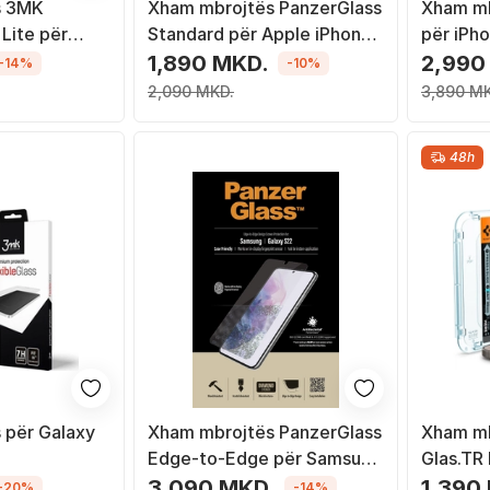
s 3MK
Xham mbrojtës PanzerGlass
Xham mb
Lite për
Standard për Apple iPhone
për iPho
 A50s, i zi
13 mini
1,890 MKD.
2,990
-14%
-10%
2,090 MKD.
3,890 M
48h
 për Galaxy
Xham mbrojtës PanzerGlass
Xham mb
Edge-to-Edge për Samsung
Glas.TR 
Galaxy S22
Pro, tem
3,090 MKD.
1,390
-20%
-14%