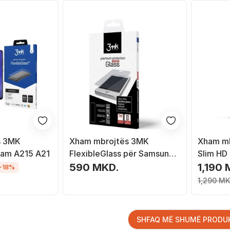
s 3MK
Xham mbrojtës 3MK
Xham mb
Sam A215 A21
FlexibleGlass për Samsung
Slim HD
Galaxy Note 4, transparent
13/13 Pr
590 MKD.
1,190 
-18%
1,290 MK
SHFAQ MË SHUMË PRODU