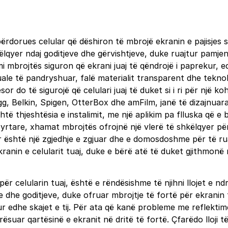
rdorues celular që dëshiron të mbrojë ekranin e pajisjes 
ëlqyer ndaj goditjeve dhe gërvishtjeve, duke ruajtur pamjen
mi mbrojtës siguron që ekrani juaj të qëndrojë i paprekur, e
uale të pandryshuar, falë materialit transparent dhe teknolo
sesor do të sigurojë që celulari juaj të duket si i ri për një
, Belkin, Spigen, OtterBox dhe amFilm, janë të dizajnuara 
 thjeshtësia e instalimit, me një aplikim pa flluska që e 
rtare, xhamat mbrojtës ofrojnë një vlerë të shkëlqyer për 
or është një zgjedhje e zgjuar dhe e domosdoshme për të ruajt
ranin e celularit tuaj, duke e bërë atë të duket gjithmonë 
për celularin tuaj, është e rëndësishme të njihni llojet 
ve dhe goditjeve, duke ofruar mbrojtje të fortë për ekranin
r edhe skajet e tij. Për ata që kanë probleme me reflektime
suar qartësinë e ekranit në dritë të fortë. Çfarëdo lloji t