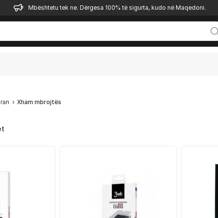
Mbështetu tek ne. Dërgesa 100% të sigurta, kudo në Maqedoni.
kran
Xham mbrojtës
et