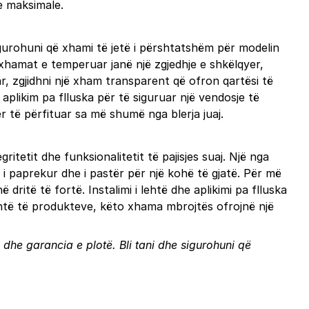
je maksimale.
igurohuni që xhami të jetë i përshtatshëm për modelin
 xhamat e temperuar janë një zgjedhje e shkëlqyer,
ar, zgjidhni një xham transparent që ofron qartësi të
 aplikim pa flluska për të siguruar një vendosje të
r të përfituar sa më shumë nga blerja juaj.
ritetit dhe funksionalitetit të pajisjes suaj. Një nga
ë i paprekur dhe i pastër për një kohë të gjatë. Për më
ritë të fortë. Instalimi i lehtë dhe aplikimi pa flluska
lehtë të produkteve, këto xhama mbrojtës ofrojnë një
as dhe garancia e plotë.
Bli tani
dhe sigurohuni që