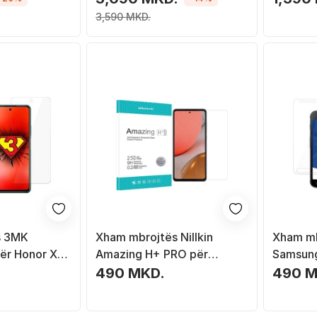
copë, t
3,590 MKD.
s 3MK
Xham mbrojtës Nillkin
Xham mb
për Honor X10
Amazing H+ PRO për
Samsung
nt
Samsung Galaxy A72 4G /
transpa
490 MKD.
490 M
5G Universal