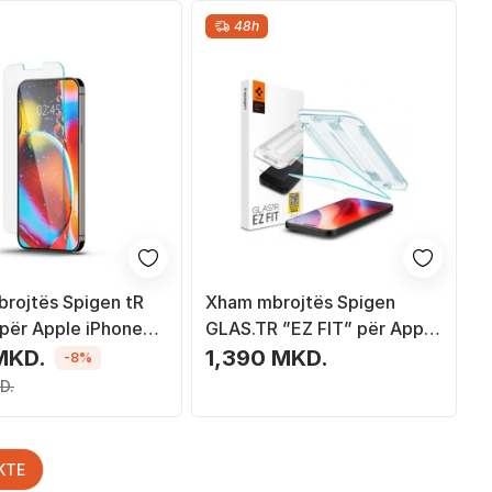
48h
rojtës Spigen tR
Xham mbrojtës Spigen
 për Apple iPhone
GLAS.TR ”EZ FIT” për Apple
o, transparent
iPhone 16 Pro Max,
MKD.
1,390 MKD.
-8%
transparent, 2 copë
D.
KTE