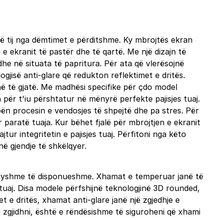
së tij nga dëmtimet e përditshme. Ky mbrojtës ekran
 e ekranit të pastër dhe të qartë. Me një dizajn të
dhe në situata të papritura. Për ata që vlerësojnë
gjisë anti-glare që redukton reflektimet e dritës.
 kohë të gjatë. Me madhësi specifike për çdo model
për t'iu përshtatur në mënyrë perfekte pajisjes tuaj.
bën procesin e vendosjes të shpejtë dhe pa stres. Për
paratë tuaja. Kur bëhet fjalë për mbrojtjen e ekranit
ur integritetin e pajisjes tuaj. Përfitoni nga këto
në gjendje të shkëlqyer.
e ndryshme të disponueshme. Xhamat e temperuar janë të
 tuaj. Disa modele përfshijnë teknologjinë 3D rounded,
t e dritës, xhamat anti-glare janë një zgjedhje e
ë zgjidhni, është e rëndësishme të siguroheni që xhami