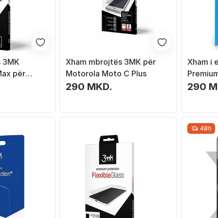
s 3MK
Xham mbrojtës 3MK për
Xham i e
Max për
Motorola Moto C Plus
Premium
017
J4 Plus
290 MKD.
290 M
48h