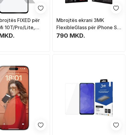
rojtës FIXED për
Mbrojtës ekrani 3MK
i 10T/Pro/Lite,
FlexibleGlass për iPhone SE,
e kornizë të zezë
transparent
 MKD.
790 MKD.