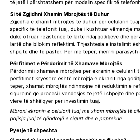
të jetë i përshtatshëm për modelin specifik të telefon
Si të Zgjidhni Xhamin Mbrojtës të Duhur
Zgjedhja e xhamit mbrojtës të duhur për celularin tua
specifik të telefonit tuaj, duke i kushtuar vëmendje m
duke ofruar rezistencë të lartë ndaj goditjeve dhe gër
lartë dhe bllokim reflektimi. Thjeshtësia e instalimit ë
shpejtë dhe të pastër. Për më tepër, merrni parasysh o
Përfitimet e Përdorimit të Xhamave Mbrojtës
Përdorimi i xhamave mbrojtës për ekranin e celularit tua
përfitimet kryesore është mbrojtja e ekranit nga goditj
tepër, xhamat mbrojtës ndihmojnë në reduktimin e reflek
sigurojnë që procesi i vendosjes të jetë i shpejtë dhe
vlerë të shkëlqyer për investimin tuaj.
Mbroni ekranin e celularit tuaj me xham mbrojtës të cilë
pajisja juaj të qëndrojë e sigurt dhe e paprekur!
Pyetje të shpeshta