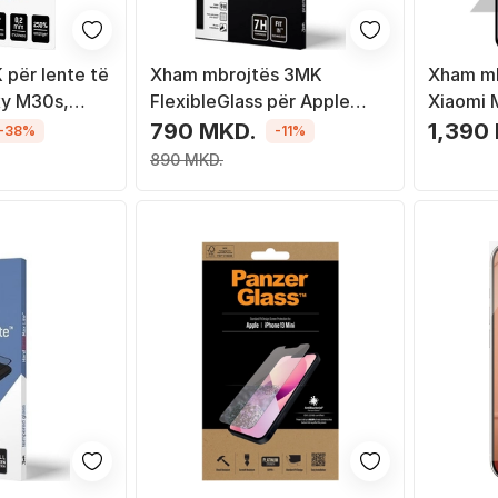
për lente të
Xham mbrojtës 3MK
Xham mb
xy M30s,
FlexibleGlass për Apple
Xiaomi M
4 copë
iPhone 11 Pro Max
2.5D, m
790 MKD.
1,390
-38%
-11%
890 MKD.