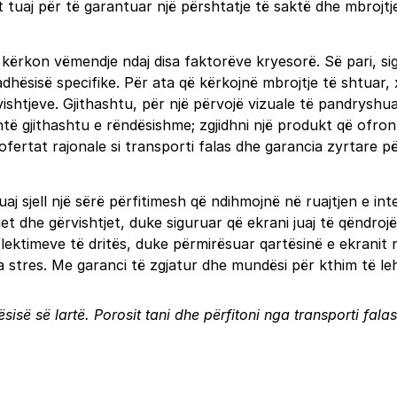
it tuaj për të garantuar një përshtatje të saktë dhe mbrojt
j kërkon vëmendje ndaj disa faktorëve kryesorë. Së pari, s
adhësisë specifike. Për ata që kërkojnë mbrojtje të shtuar,
vishtjeve. Gjithashtu, për një përvojë vizuale të pandryshu
shtë gjithashtu e rëndësishme; zgjidhni një produkt që ofron
fertat rajonale si transporti falas dhe garancia zyrtare pë
j sjell një sërë përfitimesh që ndihmojnë në ruajtjen e integ
et dhe gërvishtjet, duke siguruar që ekrani juaj të qëndroj
timeve të dritës, duke përmirësuar qartësinë e ekranit në d
 pa stres. Me garanci të zgjatur dhe mundësi për kthim të 
sisë së lartë. Porosit tani dhe përfitoni nga transporti fal