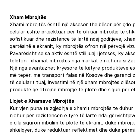
Xham Mbrojtës
Xhami mbrojtës është një aksesor thelbësor për çdo pë
celular është projektuar për të ofruar mbrojtje të shk
sofistikuar dhe rezistencë të lartë ndaj goditjeve, xha
qartësinë e ekranit, ky mbrojtës ofron një përvojë viz
Pavarësisht se sa aktiv është stili juaj i jetesës, ky ak
telefoni, xhamat mbrojtës nga markat e njohura si Zagg
Një nga avantazhet kryesore të këtyre produkteve është
më tepër, me transport falas në Kosovë dhe garanci zy
të celularit tuaj, investimi në një xham mbrojtës cilës
produkte që ofrojnë mbrojtje të plotë dhe siguri për ek
Llojet e Xhamave Mbrojtës
Kur vjen puna te zgjedhja e xhamit mbrojtës të duhur 
njohur për rezistencën e tyre të lartë ndaj gërvishtje
e cila siguron mbulim të plotë të ekranit, duke mbrojtu
shkëlqyer, duke reduktuar reflektimet dhe duke përmirë