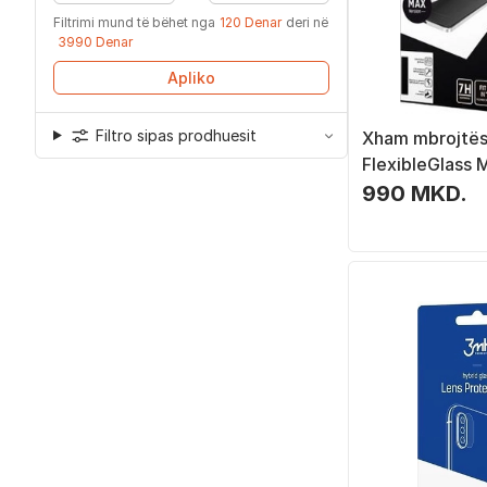
Filtrimi mund të bëhet nga
120 Denar
deri në
3990 Denar
Apliko
Filtro sipas prodhuesit
Xham mbrojtë
FlexibleGlass 
Samsung J7 2
990 MKD.