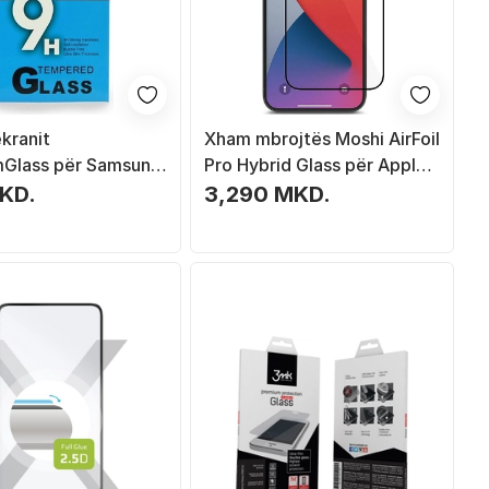
kranit
Xham mbrojtës Moshi AirFoil
Glass për Samsung
Pro Hybrid Glass për Apple
 2018
iPhone 12 Pro Max
KD.
3,290 MKD.