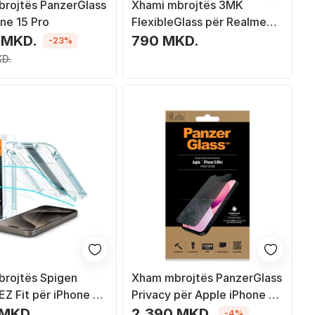
rojtës PanzerGlass
Xhami mbrojtës 3MK
ne 15 Pro
FlexibleGlass për Realme
C11
 MKD.
790 MKD.
-23%
KD.
rojtës Spigen
Xham mbrojtës PanzerGlass
EZ Fit për iPhone 15
Privacy për Apple iPhone 13
pered glass, set 2
mini
 MKD.
2,390 MKD.
-4%