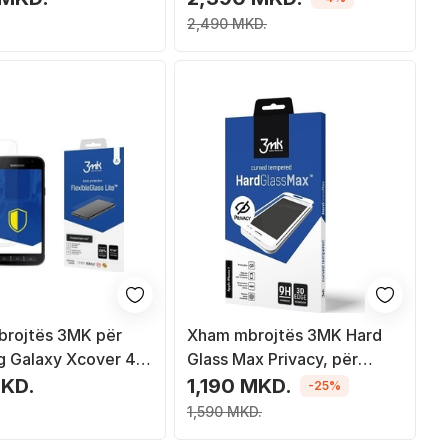
ransparent
2,490 MKD.
rojtës 3MK për
Xham mbrojtës 3MK Hard
 Galaxy Xcover 4,
Glass Max Privacy, për
rent
iPhone X/Xs
KD.
1,190 MKD.
-25%
1,590 MKD.