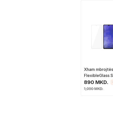
Xham mbrojtë
FlexibleGlass 
890 MKD.
1,090 MKD.