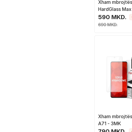
Xham mbrojtë
HardGlass Max 
Samsung Galaxy
590 MKD.
690 MKD.
Xham mbrojtës
A71 - 3MK
790 MKD.