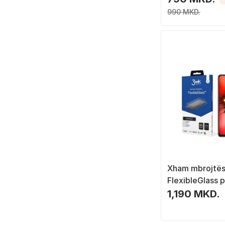
990 MKD.
Xham mbrojtë
FlexibleGlass 
Lite, transpare
1,190 MKD.