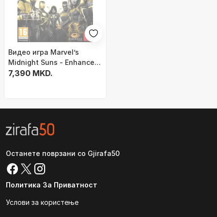
Видео игра Marvel’s
Midnight Suns - Enhanced
Edition (Xbox Series X)
7,390 MKD.
Останете поврзани со Gjirafa50
Политика За Приватност
Услови за користење