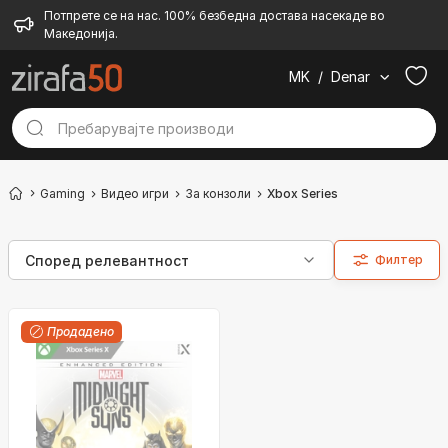
Потпрете се на нас. 100% безбедна достава насекаде во
Македонија.
MK
/
Denar
Gaming
Видео игри
За конзоли
Xbox Series
Филтер
Продадено