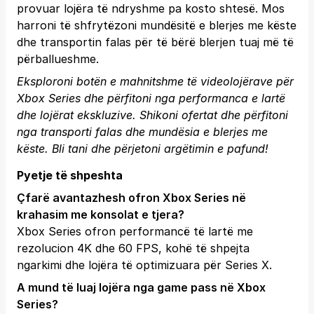
provuar lojëra të ndryshme pa kosto shtesë. Mos
harroni të shfrytëzoni mundësitë e blerjes me këste
dhe transportin falas për të bërë blerjen tuaj më të
përballueshme.
Eksploroni botën e mahnitshme të videolojërave për
Xbox Series dhe përfitoni nga performanca e lartë
dhe lojërat ekskluzive. Shikoni ofertat dhe përfitoni
nga transporti falas dhe mundësia e blerjes me
këste.
Bli tani
dhe përjetoni argëtimin e pafund!
Pyetje të shpeshta
Çfarë avantazhesh ofron Xbox Series në
krahasim me konsolat e tjera?
Xbox Series ofron performancë të lartë me
rezolucion 4K dhe 60 FPS, kohë të shpejta
ngarkimi dhe lojëra të optimizuara për Series X.
A mund të luaj lojëra nga game pass në Xbox
Series?