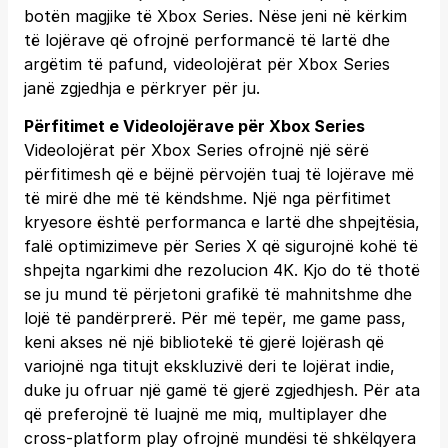
botën magjike të Xbox Series. Nëse jeni në kërkim
të lojërave që ofrojnë performancë të lartë dhe
argëtim të pafund, videolojërat për Xbox Series
janë zgjedhja e përkryer për ju.
Përfitimet e Videolojërave për Xbox Series
Videolojërat për Xbox Series ofrojnë një sërë
përfitimesh që e bëjnë përvojën tuaj të lojërave më
të mirë dhe më të këndshme. Një nga përfitimet
kryesore është performanca e lartë dhe shpejtësia,
falë optimizimeve për Series X që sigurojnë kohë të
shpejta ngarkimi dhe rezolucion 4K. Kjo do të thotë
se ju mund të përjetoni grafikë të mahnitshme dhe
lojë të pandërprerë. Për më tepër, me game pass,
keni akses në një bibliotekë të gjerë lojërash që
variojnë nga titujt ekskluzivë deri te lojërat indie,
duke ju ofruar një gamë të gjerë zgjedhjesh. Për ata
që preferojnë të luajnë me miq, multiplayer dhe
cross-platform play ofrojnë mundësi të shkëlqyera