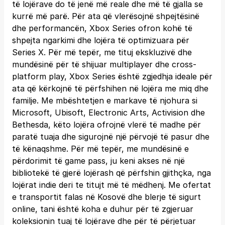
të lojërave do të jenë më reale dhe më të gjalla se
kurrë më parë. Për ata që vlerësojnë shpejtësinë
dhe performancën, Xbox Series ofron kohë të
shpejta ngarkimi dhe lojëra të optimizuara për
Series X. Për më tepër, me tituj ekskluzivë dhe
mundësinë për të shijuar multiplayer dhe cross-
platform play, Xbox Series është zgjedhja ideale për
ata që kërkojnë të përfshihen në lojëra me miq dhe
familje. Me mbështetjen e markave të njohura si
Microsoft, Ubisoft, Electronic Arts, Activision dhe
Bethesda, këto lojëra ofrojnë vlerë të madhe për
paratë tuaja dhe sigurojnë një përvojë të pasur dhe
të kënaqshme. Për më tepër, me mundësinë e
përdorimit të game pass, ju keni akses në një
bibliotekë të gjerë lojërash që përfshin gjithçka, nga
lojërat indie deri te titujt më të mëdhenj. Me ofertat
e transportit falas në Kosovë dhe blerje të sigurt
online, tani është koha e duhur për të zgjeruar
koleksionin tuaj të lojërave dhe për të përjetuar