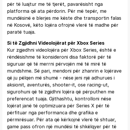
për të luajtur me të tjerët, pavarësisht nga
platforma që ata përdorin. Për më tepër, me
mundësinë e blerjes me këste dhe transportin falas
në Kosovë, këto lojëra ofrojnë vlerë të madhe për
paratë tuaja.
Si të Zgjidhni Videolojërat për Xbox Series
Kur zgjedhni videolojëra për Xbox Series, është e
rëndësishme të konsideroni disa faktorë për të
siguruar që të merrni përvojën më të mirë të
mundshme. Së pari, mendoni për zhanrin e lojërave
që ju pëlqen më shumë - nëse jeni një adhurues i
aksionit, aventurës, shooter-it, ose racing-ut,
sigurohuni që të zgjidhni lojëra që përputhen me
preferencat tuaja. Gjithashtu, kontrolloni nëse
lojërat janë të optimizuara për Series X për të
përfituar nga performanca dhe grafika e
përmirësuar. Për ata që kërkojnë vlerë të shtuar,
game pass ofron një mundësi të shkëlqyer për të