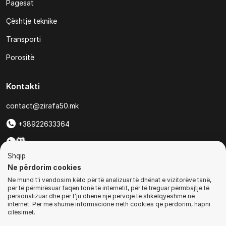
Pagesat
Çështje teknike
Transporti
Porositë
Kontakti
contact@zirafa50.mk
+38922633364
Për kërkesa të ofertave:
Shqip
b2b@zirafa50.mk
Ne përdorim cookies
Ne mund t'i vendosim këto për të analizuar të dhënat e vizitorëve tanë,
Jadranska Magistrala No. 86, Skopje, North Macedonia
për të përmirësuar faqen tonë të internetit, për të treguar përmbajtje të
personalizuar dhe për t'ju dhënë një përvojë të shkëlqyeshme në
internet. Për më shumë informacione rreth cookies që përdorim, hapni
cilësimet.