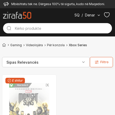
Mbështetu tek ne. Dërgesa 100% të sigurta, kudo në Maqedoni.
SQ
/
Denar
Gaming
Videolojëra
Për konzola
Xbox Series
Filtro
E shitur