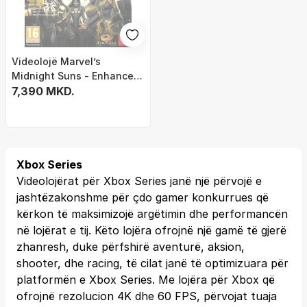
Videolojë Marvel’s
Midnight Suns - Enhanced
Edition (Xbox Series X)
7,390 MKD.
Xbox Series
Videolojërat për Xbox Series janë një përvojë e
jashtëzakonshme për çdo gamer konkurrues që
kërkon të maksimizojë argëtimin dhe performancën
në lojërat e tij. Këto lojëra ofrojnë një gamë të gjerë
zhanresh, duke përfshirë aventurë, aksion,
shooter, dhe racing, të cilat janë të optimizuara për
platformën e Xbox Series. Me lojëra për Xbox që
ofrojnë rezolucion 4K dhe 60 FPS, përvojat tuaja