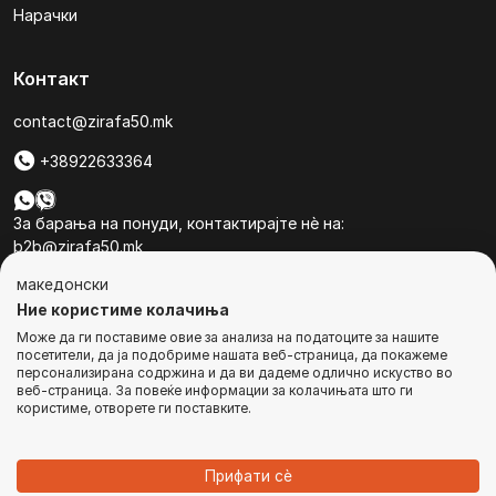
Нарачки
Контакт
contact@zirafa50.mk
+38922633364
За барања на понуди, контактирајте нѐ на:
b2b@zirafa50.mk
македонски
Jадранска Магистрала 86, Skopje, North Macedonia
Ние користиме колачиња
Може да ги поставиме овие за анализа на податоците за нашите
посетители, да ја подобриме нашата веб-страница, да покажеме
персонализирана содржина и да ви дадеме одлично искуство во
веб-страница. За повеќе информации за колачињата што ги
користиме, отворете ги поставките.
© Сите права се задржани
Прифати сѐ