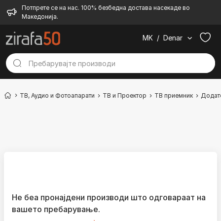
Потпрете се на нас. 100% безбедна достава насекаде во
Македонија.
MK
/
Denar
ТВ, Аудио и Фотоапарати
ТВ и Проектор
ТВ приемник
Додат
Не беа пронајдени производи што одговараат на
вашето пребарување.