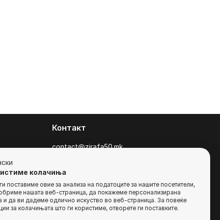
Контакт
contact@zirafa50.mk
+38922633364
нски
ристиме колачиња
За барања на понуди, контактирајте нѐ
и поставиме овие за анализа на податоците за нашите посетители,
добриме нашата веб-страница, да покажеме персонализирана
на:
 и да ви дадеме одлично искуство во веб-страница. За повеќе
b2b@zirafa50.mk
ии за колачињата што ги користиме, отворете ги поставките.
Jадранска Магистрала 86, Skopje, North