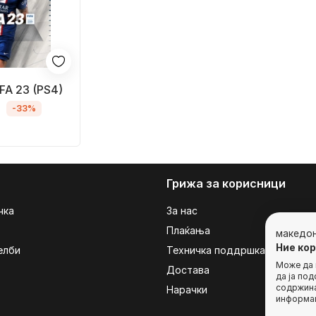
FA 23 (PS4)
.
-33%
Грижа за корисници
чка
За нас
Плаќања
македо
Ние ко
елби
Техничка поддршка
Може да г
Достава
да ја по
содржина
Нарачки
информац