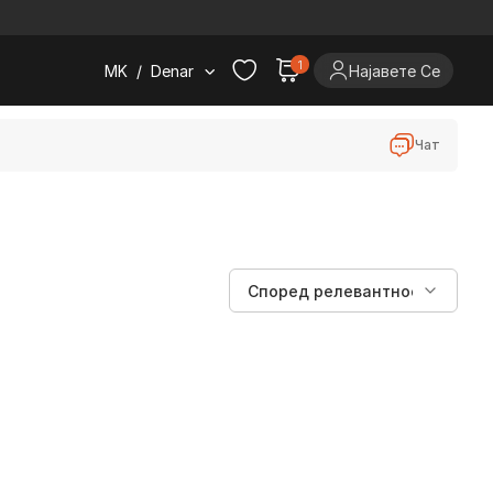
.
1
MK
/
Denar
Најавете Се
Чат