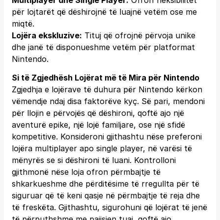
Multiplayer dhe Single Player:
Ofron fleksibilitet
për lojtarët që dëshirojnë të luajnë vetëm ose me
miqtë.
Lojëra ekskluzive:
Tituj që ofrojnë përvoja unike
dhe janë të disponueshme vetëm për platformat
Nintendo.
Si të Zgjedhësh Lojërat më të Mira për Nintendo
Zgjedhja e lojërave të duhura për Nintendo kërkon
vëmendje ndaj disa faktorëve kyç. Së pari, mendoni
për llojin e përvojës që dëshironi, qoftë ajo një
aventurë epike, një lojë familjare, ose një sfidë
kompetitive. Konsideroni gjithashtu nëse preferoni
lojëra multiplayer apo single player, në varësi të
mënyrës se si dëshironi të luani. Kontrolloni
gjithmonë nëse loja ofron përmbajtje të
shkarkueshme dhe përditësime të rregullta për të
siguruar që të keni qasje në përmbajtje të reja dhe
të freskëta. Gjithashtu, sigurohuni që lojërat të jenë
të përputhshme me pajisjen tuaj, qoftë ajo