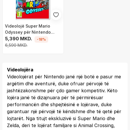
Videolojë Super Mario
Odyssey për Nintendo
Switch
5,390 MKD.
-18%
6,590 MKD.
Videolojëra
Videolojërat për Nintendo janë një botë e pasur me
argëtim dhe aventurë, duke ofruar përvojë të
jashtëzakonshme për çdo gamer kompetitiv. Këto
lojëra janë të dizajnuara për të përmirësuar
performancën dhe shpejtësinë e lojërave, duke
garantuar një përvojë të këndshme dhe të qetë për
lojtarët. Nga titujt ekskluzivë si Super Mario dhe
Zelda, deri te lojërat familjare si Animal Crossing,