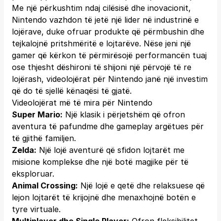
Me një përkushtim ndaj cilësisë dhe inovacionit,
Nintendo vazhdon të jetë një lider në industrinë e
lojërave, duke ofruar produkte që përmbushin dhe
tejkalojnë pritshmëritë e lojtarëve. Nëse jeni një
gamer që kërkon të përmirësojë performancën tuaj
ose thjesht dëshironi të shijoni një përvojë të re
lojërash, videolojërat për Nintendo janë një investim
që do të sjellë kënaqësi të gjatë.
Videolojërat më të mira për Nintendo
Super Mario:
Një klasik i përjetshëm që ofron
aventura të pafundme dhe gameplay argëtues për
të gjithë familjen.
Zelda:
Një lojë aventurë që sfidon lojtarët me
misione komplekse dhe një botë magjike për të
eksploruar.
Animal Crossing:
Një lojë e qetë dhe relaksuese që
lejon lojtarët të krijojnë dhe menaxhojnë botën e
tyre virtuale.