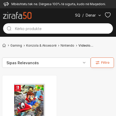
Mbështetu tek ne. Dërgesa 100% të sigurta, kudo në Maqedoni.
SQ
/
Denar
Gaming
Konzola & Aksesorë
Nintendo
Videolojëra
Filtro