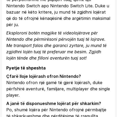
Nintendo Switch apo Nintendo Switch Lite. Duke u
bazuar në këto kritere, ju mund të zgjidhni lojërat
që do të ofrojnë kënaqësinë dhe argëtimin maksimal
për ju.
Eksploroni botën magjike të videolojërave për
Nintendo dhe përmirësoni përvojën tuaj të lojrave.
Me transport falas dhe garanci zyrtare, ju mund të
zgjidhni lojën tuaj të preferuar me besim.
Zgjidh
lojën tënde
dhe filloni aventurën tuaj sot!
Pyetje të shpeshta
Çfarë lloje lojërash ofron Nintendo?
Nintendo ofron një gamë të gjerë lojërash, duke
përfshirë aventurë, familjare, multiplayer dhe single
player.
A janë të disponueshme lojërat për shkarkim?
Po, shumë lojëra për Nintendo ofrojnë përmbajtje
të shkarkueshme dhe përditësime të rregullta.