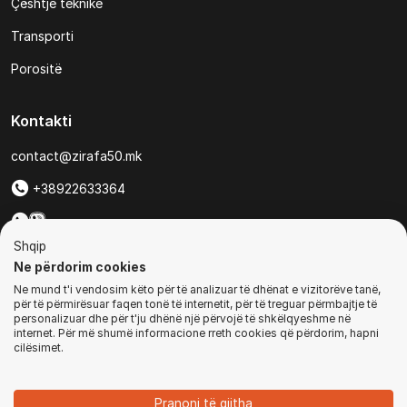
Çështje teknike
Transporti
Porositë
Kontakti
contact@zirafa50.mk
+38922633364
Për kërkesa të ofertave:
Shqip
b2b@zirafa50.mk
Ne përdorim cookies
Ne mund t'i vendosim këto për të analizuar të dhënat e vizitorëve tanë,
Jadranska Magistrala No. 86, Skopje, North Macedonia
për të përmirësuar faqen tonë të internetit, për të treguar përmbajtje të
personalizuar dhe për t'ju dhënë një përvojë të shkëlqyeshme në
internet. Për më shumë informacione rreth cookies që përdorim, hapni
cilësimet.
© Të gjitha të drejtat e rezervuara
Pranoni të gjitha