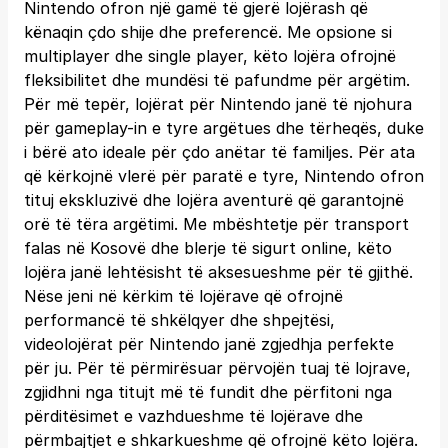
Nintendo ofron një gamë të gjerë lojërash që
kënaqin çdo shije dhe preferencë. Me opsione si
multiplayer dhe single player, këto lojëra ofrojnë
fleksibilitet dhe mundësi të pafundme për argëtim.
Për më tepër, lojërat për Nintendo janë të njohura
për gameplay-in e tyre argëtues dhe tërheqës, duke
i bërë ato ideale për çdo anëtar të familjes. Për ata
që kërkojnë vlerë për paratë e tyre, Nintendo ofron
tituj ekskluzivë dhe lojëra aventurë që garantojnë
orë të tëra argëtimi. Me mbështetje për transport
falas në Kosovë dhe blerje të sigurt online, këto
lojëra janë lehtësisht të aksesueshme për të gjithë.
Nëse jeni në kërkim të lojërave që ofrojnë
performancë të shkëlqyer dhe shpejtësi,
videolojërat për Nintendo janë zgjedhja perfekte
për ju. Për të përmirësuar përvojën tuaj të lojrave,
zgjidhni nga titujt më të fundit dhe përfitoni nga
përditësimet e vazhdueshme të lojërave dhe
përmbajtjet e shkarkueshme që ofrojnë këto lojëra.