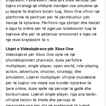
shqetësim. Pavarësisht nëse jeni duke kërkuar për
lojëra strategji që sfidojnë mendjen ose simulime që
ju lejojnë të drejtoni botën tuaj, Xbox One ofron një
platformë të përkryer për të përmbushur çdo
nevojë të lojtarëve. Përfitoni nga zbritjet dhe blerjet
e sigurta online për të zgjeruar koleksionin tuaj të
lojërave dhe për të përjetuar emocionet e lojës në
një nivel krejtësisht të ri.
Llojet e Videolojërave për Xbox One
Videolojërat për Xbox One vijnë në një
shumëllojshmëri zhanresh, duke përfshirë
multiplayer, single-player, open world, role-playing,
action, adventure, shooter, strategy, dhe
simulation. Lojërat multiplayer ofrojnë mundësinë
për të luajtur me miqtë ose kundër lojtarëve të
tjerë online, duke sjellë një përvojë të gjallë dhe
konkurruese. Lojërat single-player, nga ana tjetër,
ofrojnë histori të thella dhe përvoja të
personalizuara për ata që preferojnë të luajnë