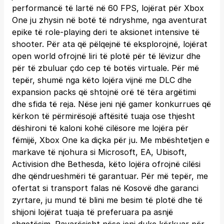
performancë të lartë në 60 FPS, lojërat për Xbox
One ju zhysin në botë të ndryshme, nga aventurat
epike të role-playing deri te aksionet intensive të
shooter. Për ata që pëlqejnë të eksplorojnë, lojërat
open world ofrojnë liri të plotë për të lëvizur dhe
për të zbuluar çdo cep të botës virtuale. Për më
tepër, shumë nga këto lojëra vijnë me DLC dhe
expansion packs që shtojnë orë të tëra argëtimi
dhe sfida të reja. Nëse jeni një gamer konkurrues që
kërkon të përmirësojë aftësitë tuaja ose thjesht
dëshironi të kaloni kohë cilësore me lojëra për
fëmijë, Xbox One ka diçka për ju. Me mbështetjen e
markave të njohura si Microsoft, EA, Ubisoft,
Activision dhe Bethesda, këto lojëra ofrojnë cilësi
dhe qëndrueshmëri të garantuar. Për më tepër, me
ofertat si transport falas në Kosovë dhe garanci
zyrtare, ju mund të blini me besim të plotë dhe të
shijoni lojërat tuaja të preferuara pa asnjë