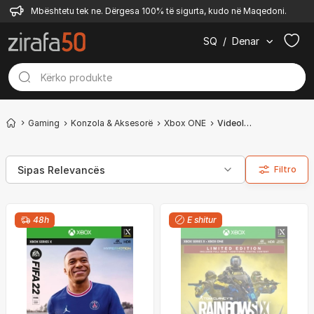
Mbështetu tek ne. Dërgesa 100% të sigurta, kudo në Maqedoni.
SQ
/
Denar
Gaming
Konzola & Aksesorë
Xbox ONE
Videolojëra
Filtro
48h
E shitur