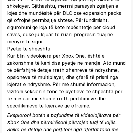
shkëlqyer. Gjithashtu, merrni parasysh zgjatjen e
lojës dhe mundësitë për DLC ose expansion packs
që ofrojnë përmbajtje shtesë. Përfundimisht,
sigurohuni që loja të ketë mbështetje për cloud
saves, duke ju lejuar të ruani progresin tuaj në
mënyrë të sigurt.
Pyetje të shpeshta
Kur blini videolojëra për Xbox One, është e
zakonshme të keni disa pyetje në mendje. Ato mund
të përfshijnë detaje rreth zhanreve të ndryshme,
opsioneve të multiplayer, dhe çfarë të prisni nga
lojërat e ndryshme. Për më shumë informacion,
vizitoni seksionin tonë të pyetjeve të shpeshta për
të mësuar më shumë rreth përfitimeve dhe
specifikimeve të lojërave që ofrojmë.
Eksploroni botën e pafundme të videolojërave për
Xbox One dhe përmirësoni përvojën tuaj të lojës.
Shiko në detaje dhe përfitoni nga ofertat tona me