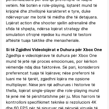
vetëm. Në botën e role-playing, lojtarët mund të
krijojnë dhe zhvillojnë karakteret e tyre, duke
ndërvepruar me botë të mëdha dhe të detajuara.
Lojërat action dhe shooter sjellin adrenalinë dhe
sfida të shpejta, ndërsa lojërat strategy dhe
simulation ofrojnë mjedise ku mund të testoni
aftësitë tuaja taktike dhe menaxheriale.
Si të Zgjidhni Videolojërat e Duhura për Xbox One
Zgjedhja e videolojërave të duhura për Xbox One
mund të jetë një proces emocionues, por kërkon
vëmendje ndaj disa faktorëve. Së pari, konsideroni
preferencat tuaja të lojërave; nëse preferoni të
luani me të tjerët, zgjedhni lojëra me opsione
multiplayer. Nëse jeni një adhurues i historive të
thella, lojërat single-player dhe role-playing mund
të jenë më të përshtatshme për ju. Mos harroni të
kontrolloni specifikimet teknike si rezolucioni 4K
dhe 60 FPS për të siguruar një përvojë vizuale të