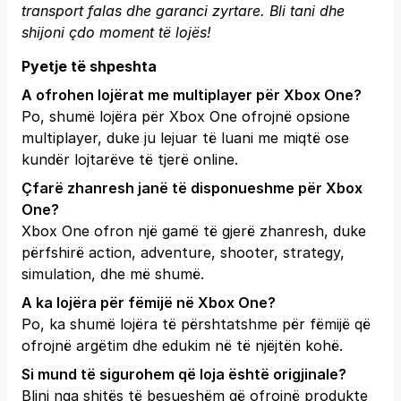
transport falas dhe garanci zyrtare.
Bli tani
dhe
shijoni çdo moment të lojës!
Pyetje të shpeshta
A ofrohen lojërat me multiplayer për Xbox One?
Po, shumë lojëra për Xbox One ofrojnë opsione
multiplayer, duke ju lejuar të luani me miqtë ose
kundër lojtarëve të tjerë online.
Çfarë zhanresh janë të disponueshme për Xbox
One?
Xbox One ofron një gamë të gjerë zhanresh, duke
përfshirë action, adventure, shooter, strategy,
simulation, dhe më shumë.
A ka lojëra për fëmijë në Xbox One?
Po, ka shumë lojëra të përshtatshme për fëmijë që
ofrojnë argëtim dhe edukim në të njëjtën kohë.
Si mund të sigurohem që loja është origjinale?
Blini nga shitës të besueshëm që ofrojnë produkte