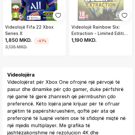
Videolojë Fifa 22 Xbox
Videolojë Rainbow Six:
Series X
Extraction - Limited Edition
1,850 MKD.
(Xbox)
1,190 MKD.
-41%
3,135 MKD.
Videolojëra
Videolojërat për Xbox One ofrojnë një përvojë të
pasur dhe dinamike për çdo gamer, duke përfshirë
një gamë të gjerë zhanresh që përmbushin çdo
preferencë. Këto lojëra janë krijuar për të ofruar
argëtim të papërshkrueshëm, qoftë për ata që
preferojnë të luajnë vetëm ose të sfidojnë miqtë në
një mjedis multiplayer. Me grafika të
jashtëzakonshme në rezolucion 4K dhe