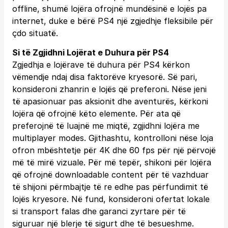
offline, shumë lojëra ofrojnë mundësinë e lojës pa
internet, duke e bërë PS4 një zgjedhje fleksibile për
çdo situatë.
Si të Zgjidhni Lojërat e Duhura për PS4
Zgjedhja e lojërave të duhura për PS4 kërkon
vëmendje ndaj disa faktorëve kryesorë. Së pari,
konsideroni zhanrin e lojës që preferoni. Nëse jeni
të apasionuar pas aksionit dhe aventurës, kërkoni
lojëra që ofrojnë këto elemente. Për ata që
preferojnë të luajnë me miqtë, zgjidhni lojëra me
multiplayer modes. Gjithashtu, kontrolloni nëse loja
ofron mbështetje për 4K dhe 60 fps për një përvojë
më të mirë vizuale. Për më tepër, shikoni për lojëra
që ofrojnë downloadable content për të vazhduar
të shijoni përmbajtje të re edhe pas përfundimit të
lojës kryesore. Në fund, konsideroni ofertat lokale
si transport falas dhe garanci zyrtare për të
siguruar një blerje të sigurt dhe të besueshme.