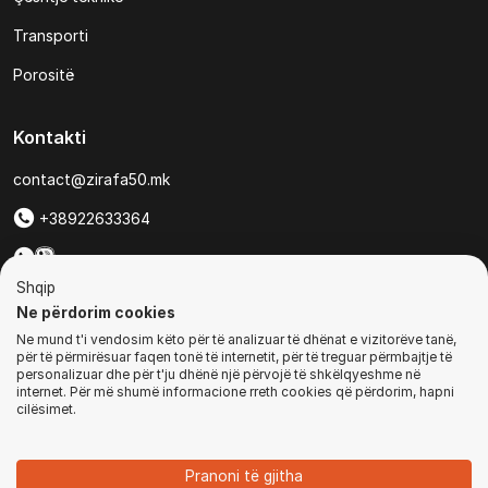
Transporti
Porositë
Kontakti
contact@zirafa50.mk
+38922633364
Për kërkesa të ofertave:
Shqip
b2b@zirafa50.mk
Ne përdorim cookies
Ne mund t'i vendosim këto për të analizuar të dhënat e vizitorëve tanë,
Jadranska Magistrala No. 86, Skopje, North Macedonia
për të përmirësuar faqen tonë të internetit, për të treguar përmbajtje të
personalizuar dhe për t'ju dhënë një përvojë të shkëlqyeshme në
internet. Për më shumë informacione rreth cookies që përdorim, hapni
cilësimet.
© Të gjitha të drejtat e rezervuara
Pranoni të gjitha