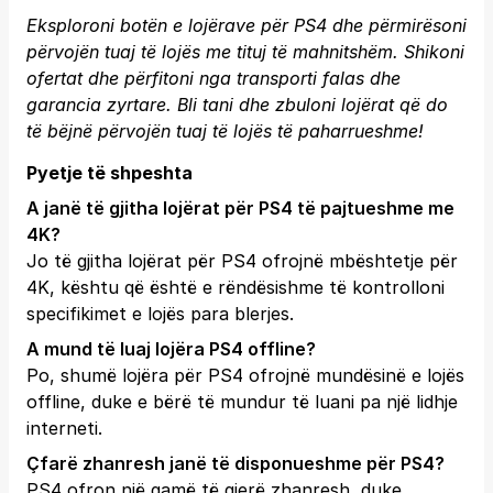
Eksploroni botën e lojërave për PS4 dhe përmirësoni
përvojën tuaj të lojës me tituj të mahnitshëm. Shikoni
ofertat dhe përfitoni nga transporti falas dhe
garancia zyrtare.
Bli tani
dhe zbuloni lojërat që do
të bëjnë përvojën tuaj të lojës të paharrueshme!
Pyetje të shpeshta
A janë të gjitha lojërat për PS4 të pajtueshme me
4K?
Jo të gjitha lojërat për PS4 ofrojnë mbështetje për
4K, kështu që është e rëndësishme të kontrolloni
specifikimet e lojës para blerjes.
A mund të luaj lojëra PS4 offline?
Po, shumë lojëra për PS4 ofrojnë mundësinë e lojës
offline, duke e bërë të mundur të luani pa një lidhje
interneti.
Çfarë zhanresh janë të disponueshme për PS4?
PS4 ofron një gamë të gjerë zhanresh, duke