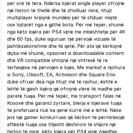
për orë të tëra. Ndërsa lojërat single player ofrojnë
një histori të thellë dhe të zhvilluar mirë, titujt
multiplayer krijojnë mundësi për të sfiduar miqtë
ose lojtarët nga e gjithë bota. Për më tepër, shumë
nga këto lojëra për PS4 vijnë me mbështetje për 4K
dhe 60 fps, duke siguruar një përvojë vizuale të
jashtëzakonshme dhe të qetë. Për ata që kërkojnë
diçka më shumë, opsionet si downloadable content
dhe VR compatible shtojnë një shtresë të re
tërheqëse në përvojën e lojës. Me markat e njohura
si Sony, Ubisoft, EA, Activision dhe Square Enix
duke ofruar disa nga titujt më të njohur, është e
lehtë të gjesh lojëra që ofrojnë vlerë të madhe për
paratë tuaja. Për më tepër, me transport falas në
Kosovë dhe garanci zyrtare, blerja e lojërave tuaja
të preferuara nuk ka qenë kurrë më e lehtë. Nëse
jeni një gamer konkurrues që kërkon të përmirësojë
aftësitë tuaja ose thjesht dëshironi të shijoni një
histori të mirë, këto lojëra për PS4 janë zgjedhja