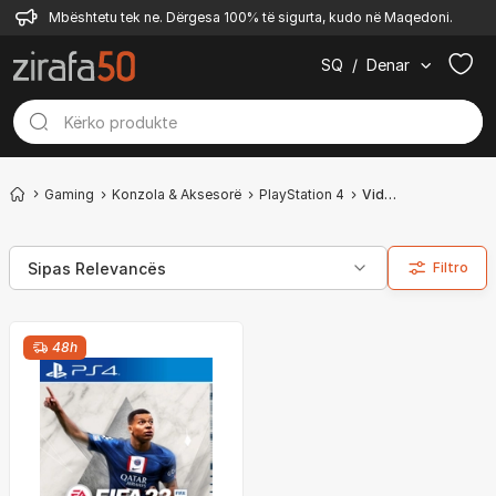
Mbështetu tek ne. Dërgesa 100% të sigurta, kudo në Maqedoni.
SQ
/
Denar
Gaming
Konzola & Aksesorë
PlayStation 4
Videolojëra
Filtro
48h