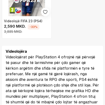
Videolojë FIFA 23 (PS4)
2,590 MKD.
-33%
3,885 MKD.
Videolojëra
Videolojërat për PlayStation 4 ofrojnë një përvojë
të pasur dhe të larmishme për çdo gamer që
kërkon argëtim dhe sfida në platformën e tyre të
preferuar. Me një gamë të gjerë lojërash, nga
aksioni dhe aventura te RPG dhe sporti, PS4 është
një platformë që plotëson çdo shije dhe stil loje. Për
ata që kërkojnë lojëra tërheqëse me grafika HD dhe
mundësi për multiplayer, PlayStation 4 ofron tituj
të shumtë që do të mbajnë çdo lojtar të angazhuar