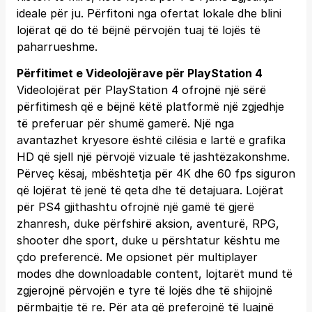
ideale për ju. Përfitoni nga ofertat lokale dhe blini
lojërat që do të bëjnë përvojën tuaj të lojës të
paharrueshme.
Përfitimet e Videolojërave për PlayStation 4
Videolojërat për PlayStation 4 ofrojnë një sërë
përfitimesh që e bëjnë këtë platformë një zgjedhje
të preferuar për shumë gamerë. Një nga
avantazhet kryesore është cilësia e lartë e grafika
HD që sjell një përvojë vizuale të jashtëzakonshme.
Përveç kësaj, mbështetja për 4K dhe 60 fps siguron
që lojërat të jenë të qeta dhe të detajuara. Lojërat
për PS4 gjithashtu ofrojnë një gamë të gjerë
zhanresh, duke përfshirë aksion, aventurë, RPG,
shooter dhe sport, duke u përshtatur kështu me
çdo preferencë. Me opsionet për multiplayer
modes dhe downloadable content, lojtarët mund të
zgjerojnë përvojën e tyre të lojës dhe të shijojnë
përmbajtje të re. Për ata që preferojnë të luajnë