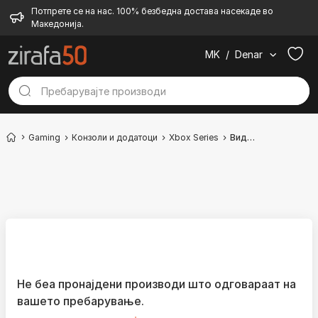
Потпрете се на нас. 100% безбедна достава насекаде во
Македонија.
MK
/
Denar
Gaming
Конзоли и додатоци
Xbox Series
Видео игри
Не беа пронајдени производи што одговараат на
вашето пребарување.