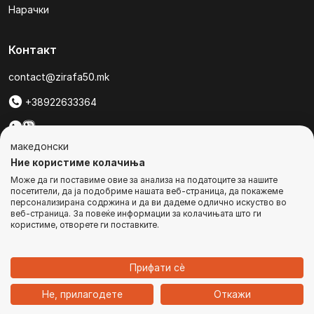
Нарачки
Контакт
contact@zirafa50.mk
+38922633364
За барања на понуди, контактирајте нѐ на:
македонски
b2b@zirafa50.mk
Ние користиме колачиња
Може да ги поставиме овие за анализа на податоците за нашите
Jадранска Магистрала 86, Skopje, North Macedonia
посетители, да ја подобриме нашата веб-страница, да покажеме
персонализирана содржина и да ви дадеме одлично искуство во
веб-страница. За повеќе информации за колачињата што ги
користиме, отворете ги поставките.
© Сите права се задржани
Прифати сѐ
1
Не, прилагодете
Откажи
Дома
Категории
Најавете се
Кошничка
Чат