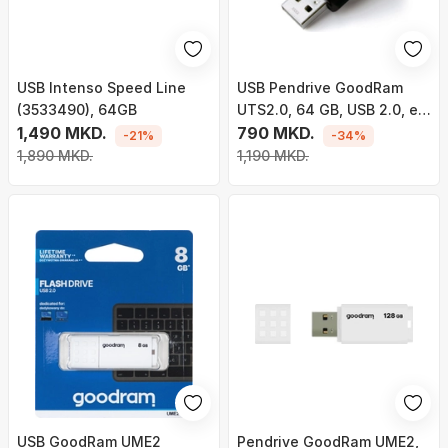
USB Intenso Speed ​​Line
USB Pendrive GoodRam
(3533490), 64GB
UTS2.0, 64 GB, USB 2.0, e
1,490 MKD.
zezë
790 MKD.
-21%
-34%
1,890 MKD.
1,190 MKD.
USB GoodRam UME2
Pendrive GoodRam UME2,