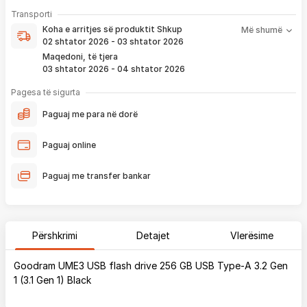
- Pranim dhe dërgim me postë të produktit të servisuar
pa
Koha e arritjes së produktit nënkupton periudhën prej kur
Transporti
pagesë
bëhet verifikimi i porosisë suaj, dhe njoftimit për verifikim
Koha e arritjes së produktit
Shkup
Më shumë
që ju e pranoni përmes email-it apo SMS-it.
02 shtator 2026 - 03 shtator 2026
Nëse porosia bëhet tani, produkti arrin sipas afatit kohor të
Maqedoni, të tjera
vendosur më lartë. Ju do të njoftoheni në vazhdimësi
03 shtator 2026 - 04 shtator 2026
përmes emailit rreth vendndodhjes së porosisë suaj, duke
përfshirë momentin kur produkti arrin në depon tonë, dhe
Pagesa të sigurta
momentin kur niset në dërgesë për te ju.
Paguaj me para në dorë
*Në 99% të rasteve, produktet arrijnë sipas parashikimit të vendosur
më lartë. Ju lusim të keni parasysh që festat ndërkombëtare ndikojnë që
Paguaj online
liferimi të shtyhet për rreth 2 ditë.
Paguaj me transfer bankar
Përshkrimi
Detajet
Vlerësime
Goodram UME3 USB flash drive 256 GB USB Type-A 3.2 Gen
1 (3.1 Gen 1) Black