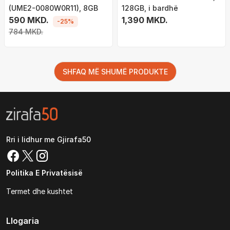
(UME2-0080W0R11), 8GB
128GB, i bardhë
590 MKD.
1,390 MKD.
-25%
784 MKD.
SHFAQ MË SHUMË PRODUKTE
Rri i lidhur me Gjirafa50
Politika E Privatësisë
Termet dhe kushtet
Llogaria