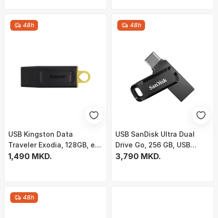
48h
48h
USB Kingston Data
USB SanDisk Ultra Dual
Traveler Exodia, 128GB, e
Drive Go, 256 GB, USB
zezë
1,490 MKD.
Type-A / USB Type-C
3,790 MKD.
48h