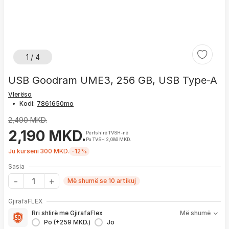
1 / 4
USB Goodram UME3, 256 GB, USB Type-A
Vlerëso
•
Kodi:
2,490 MKD.
2,190 MKD.
Përfshirë TVSH-në
Pa TVSH 2,086 MKD.
Ju kurseni 300 MKD.
-12%
Sasia
Më shumë se 10 artikuj
Me GjirafaFLEX përfitoni:
GjirafaFLEX
-
Prioritet
për zgjidhjen e çdo problemi me produktin brenda
Rri shlirë me GjirafaFlex
Më shumë
1 viti nga blerja
Po (+259 MKD.)
Jo
- Kontakt brenda
24 h
për servisim, zëvendësim apo kthim