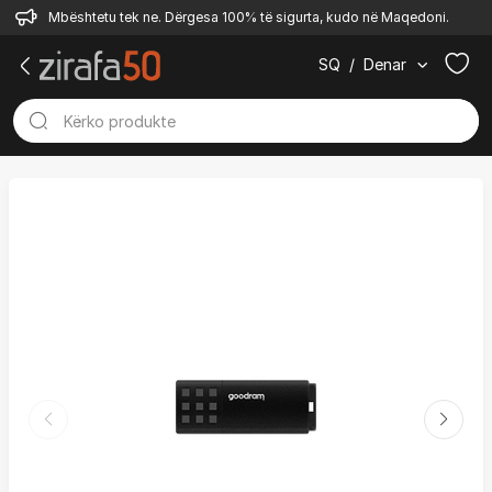
Mbështetu tek ne. Dërgesa 100% të sigurta, kudo në Maqedoni.
SQ
/
Denar