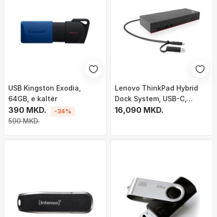
USB Kingston Exodia,
Lenovo ThinkPad Hybrid
64GB, e kaltër
Dock System, USB-C,
390 MKD.
40AF0135EU
16,090 MKD.
-34%
590 MKD.