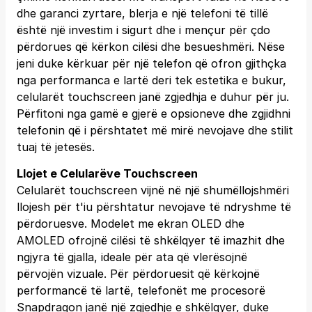
dhe garanci zyrtare, blerja e një telefoni të tillë
është një investim i sigurt dhe i mençur për çdo
përdorues që kërkon cilësi dhe besueshmëri. Nëse
jeni duke kërkuar për një telefon që ofron gjithçka
nga performanca e lartë deri tek estetika e bukur,
celularët touchscreen janë zgjedhja e duhur për ju.
Përfitoni nga gamë e gjerë e opsioneve dhe zgjidhni
telefonin që i përshtatet më mirë nevojave dhe stilit
tuaj të jetesës.
Llojet e Celularëve Touchscreen
Celularët touchscreen vijnë në një shumëllojshmëri
llojesh për t'iu përshtatur nevojave të ndryshme të
përdoruesve. Modelet me ekran OLED dhe
AMOLED ofrojnë cilësi të shkëlqyer të imazhit dhe
ngjyra të gjalla, ideale për ata që vlerësojnë
përvojën vizuale. Për përdoruesit që kërkojnë
performancë të lartë, telefonët me procesorë
Snapdragon janë një zgjedhje e shkëlqyer, duke