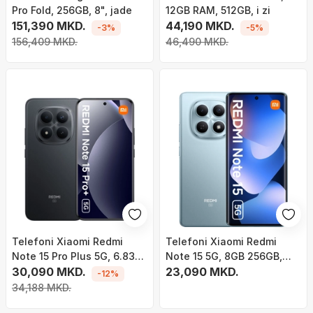
Pro Fold, 256GB, 8", jade
12GB RAM, 512GB, i zi
151,390 MKD.
44,190 MKD.
-3%
-5%
156,409 MKD.
46,490 MKD.
Telefoni Xiaomi Redmi
Telefoni Xiaomi Redmi
Note 15 Pro Plus 5G, 6.83"
Note 15 5G, 8GB 256GB,
AMOLED, 8GB 256GB, i zi
30,090 MKD.
AMOLED 120Hz, Glacier
23,090 MKD.
-12%
Blue
34,188 MKD.