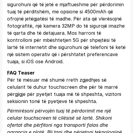
sigurohuni që të jetë e mjaftueshme për përdorimin
tuaj të përditshëm, me opsione si 4500mAh që
ofrojnë jetëgjatësi të madhe. Për ata që vlerësojnë
fotografitë, një kamera 32MP do të sigurojë imazhe
të qarta dhe të detajuara. Mos harroni të
kontrolloni për mbështetjen 5G për shpejtësi të
lartë të internetit dhe sigurohuni që telefoni të ketë
një sistem operativ që i përshtatet preferencave
tuaja, si iOS ose Android.
FAQ Teaser
Për të mësuar më shumë rreth zgjedhjes së
celularit të duhur touchscreen dhe për të marrë
përgjigje për pyetjet tuaja më të shpeshta, vizitoni
seksionin tonë të pyetjeve të shpeshta.
Përmirësoni përvojën tuaj të përdorimit me një
celular touchscreen të cilësisë së lartë. Shikoni
ofertat dhe përfitoni nga transporti falas dhe
garancia e plotë.
Bli tani
dhe përjetoni teknologjinë