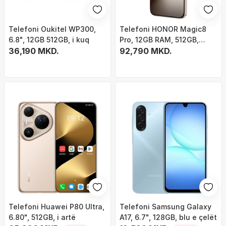
Telefoni Oukitel WP300,
Telefoni HONOR Magic8
6.8", 12GB 512GB, i kuq
Pro, 12GB RAM, 512GB,
36,190 MKD.
Sunrise Gold
92,790 MKD.
Telefoni Huawei P80 Ultra,
Telefoni Samsung Galaxy
6.80", 512GB, i artë
A17, 6.7", 128GB, blu e çelët