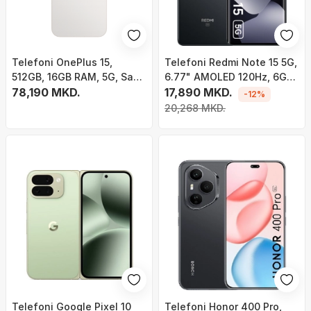
Telefoni OnePlus 15,
Telefoni Redmi Note 15 5G,
512GB, 16GB RAM, 5G, Sand
6.77" AMOLED 120Hz, 6GB
Storm
78,190 MKD.
RAM 128GB, i zi
17,890 MKD.
-12%
20,268 MKD.
Telefoni Google Pixel 10
Telefoni Honor 400 Pro,