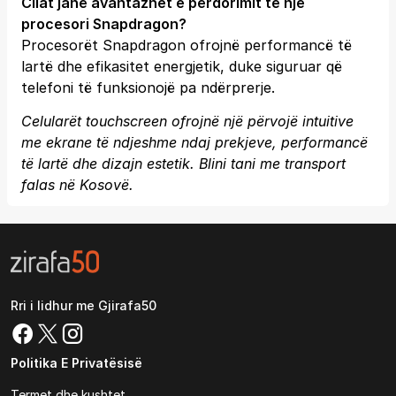
Cilat janë avantazhet e përdorimit të një
procesori Snapdragon?
Procesorët Snapdragon ofrojnë performancë të
lartë dhe efikasitet energjetik, duke siguruar që
telefoni të funksionojë pa ndërprerje.
Celularët touchscreen ofrojnë një përvojë intuitive
me ekrane të ndjeshme ndaj prekjeve, performancë
të lartë dhe dizajn estetik. Blini tani me transport
falas në Kosovë.
Rri i lidhur me Gjirafa50
Politika E Privatësisë
Termet dhe kushtet