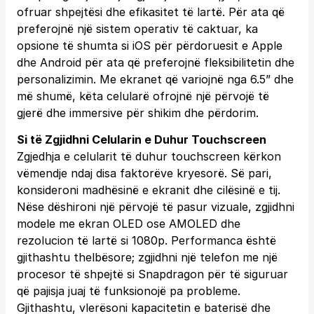
ofruar shpejtësi dhe efikasitet të lartë. Për ata që
preferojnë një sistem operativ të caktuar, ka
opsione të shumta si iOS për përdoruesit e Apple
dhe Android për ata që preferojnë fleksibilitetin dhe
personalizimin. Me ekranet që variojnë nga 6.5” dhe
më shumë, këta celularë ofrojnë një përvojë të
gjerë dhe immersive për shikim dhe përdorim.
Si të Zgjidhni Celularin e Duhur Touchscreen
Zgjedhja e celularit të duhur touchscreen kërkon
vëmendje ndaj disa faktorëve kryesorë. Së pari,
konsideroni madhësinë e ekranit dhe cilësinë e tij.
Nëse dëshironi një përvojë të pasur vizuale, zgjidhni
modele me ekran OLED ose AMOLED dhe
rezolucion të lartë si 1080p. Performanca është
gjithashtu thelbësore; zgjidhni një telefon me një
procesor të shpejtë si Snapdragon për të siguruar
që pajisja juaj të funksionojë pa probleme.
Gjithashtu, vlerësoni kapacitetin e baterisë dhe