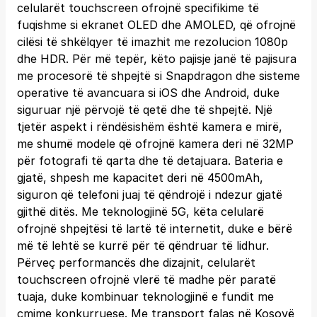
celularët touchscreen ofrojnë specifikime të
fuqishme si ekranet OLED dhe AMOLED, që ofrojnë
cilësi të shkëlqyer të imazhit me rezolucion 1080p
dhe HDR. Për më tepër, këto pajisje janë të pajisura
me procesorë të shpejtë si Snapdragon dhe sisteme
operative të avancuara si iOS dhe Android, duke
siguruar një përvojë të qetë dhe të shpejtë. Një
tjetër aspekt i rëndësishëm është kamera e mirë,
me shumë modele që ofrojnë kamera deri në 32MP
për fotografi të qarta dhe të detajuara. Bateria e
gjatë, shpesh me kapacitet deri në 4500mAh,
siguron që telefoni juaj të qëndrojë i ndezur gjatë
gjithë ditës. Me teknologjinë 5G, këta celularë
ofrojnë shpejtësi të lartë të internetit, duke e bërë
më të lehtë se kurrë për të qëndruar të lidhur.
Përveç performancës dhe dizajnit, celularët
touchscreen ofrojnë vlerë të madhe për paratë
tuaja, duke kombinuar teknologjinë e fundit me
çmime konkurruese. Me transport falas në Kosovë