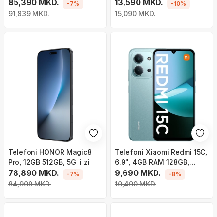
85,390 MKD.
13,590 MKD.
-7%
-10%
91,839 MKD.
15,090 MKD.
Telefoni HONOR Magic8
Telefoni Xiaomi Redmi 15C,
Pro, 12GB 512GB, 5G, i zi
6.9", 4GB RAM 128GB,
78,890 MKD.
jeshile
9,690 MKD.
-7%
-8%
84,909 MKD.
10,490 MKD.