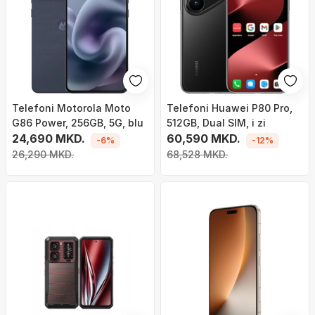
Telefoni Motorola Moto
Telefoni Huawei P80 Pro,
G86 Power, 256GB, 5G, blu
512GB, Dual SIM, i zi
24,690 MKD.
60,590 MKD.
-6%
-12%
26,290 MKD.
68,528 MKD.