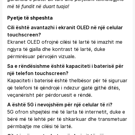
më të fundit në duart tuaja!
Pyetje të shpeshta
Cili është avantazhi i ekranit OLED në një celular
touchscreen?
Ekranet OLED ofrojnë cilësi të lartë të imazhit me
ngjyra të gjalla dhe kontrast të lartë, duke
përmirësuar përvojën vizuale.
Sa e rëndësishme është kapaciteti i baterisë për
një telefon touchscreen?
Kapaciteti i baterisë është thelbësor për të siguruar
që telefoni të qëndrojë i ndezur gjatë gjithë ditës,
veçanërisht për përdoruesit e rëndë.
A është 5G i nevojshëm për një celular të ri?
5G ofron shpejtësi më të larta të internetit, duke e
bërë më të lehtë për të shkarkuar dhe transmetuar
përmbajtje me cilësi të lartë.