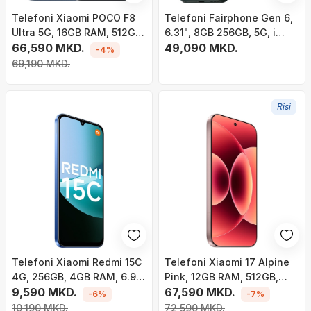
Telefoni Xiaomi POCO F8
Telefoni Fairphone Gen 6,
Ultra 5G, 16GB RAM, 512GB,
6.31", 8GB 256GB, 5G, i
blu denim
66,590 MKD.
gjelbër
49,090 MKD.
-4%
69,190 MKD.
Risi
Telefoni Xiaomi Redmi 15C
Telefoni Xiaomi 17 Alpine
4G, 256GB, 4GB RAM, 6.9",
Pink, 12GB RAM, 512GB,
blu Moonlight
9,590 MKD.
rozë e hapur
67,590 MKD.
-6%
-7%
10,190 MKD.
72,590 MKD.