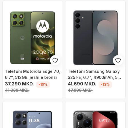
Telefoni Motorola Edge 70,
Telefoni Samsung Galaxy
6.7", 512GB, jeshile bronzi
S25 FE, 6.7", 4900mAh, 5G,
37,290 MKD.
jeshil
41,690 MKD.
-10%
-13%
41,388 MKD.
47,890 MKD.