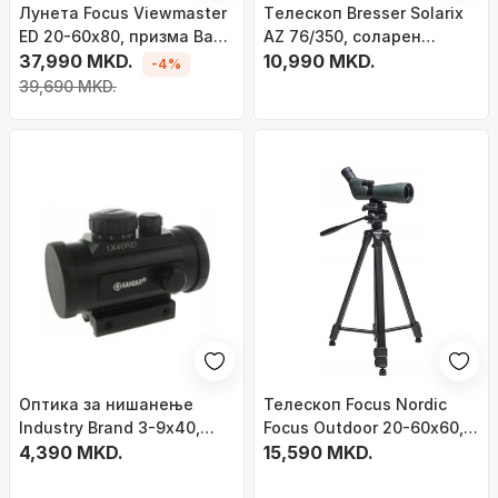
Лунета Focus Viewmaster
Tелескоп Bresser Solarix
ED 20-60x80, призма Bak-
AZ 76/350, соларен
4, водоотпорна
37,990 MKD.
филтер, со статив, црн
10,990 MKD.
-4%
39,690 MKD.
Оптика за нишанење
Телескоп Focus Nordic
Industry Brand 3-9x40,
Focus Outdoor 20-60x60,
објектив 40 mm, цевка 1\",
4,390 MKD.
зголемување 20-60x,
15,590 MKD.
црна
водоотпорен