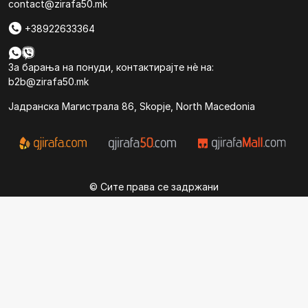
contact@zirafa50.mk
+38922633364
За барања на понуди, контактирајте нѐ на:
b2b@zirafa50.mk
Jадранска Магистрала 86, Skopje, North Macedonia
© Сите права се задржани