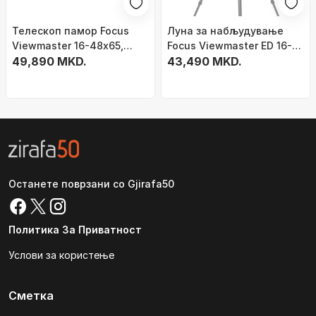
Телескоп памор Focus
Луна за набљудување
Viewmaster 16-48x65,
Focus Viewmaster ED 16-
статив Videomate 638,
49,890 MKD.
48x65, оптика Bak-4,
43,490 MKD.
црн
отпорна на вода, црна
Останете поврзани со Gjirafa50
Политика За Приватност
Услови за користење
Сметка