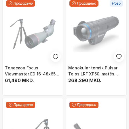
Продадено
Продадено
Ново
Tелескоп Focus
Monokular termik Pulsar
Viewmaster ED 16-48x65
Telos LRF XP50, matës
со статив Sirui
61,490 MKD.
lazer distance, i zi
268,290 MKD.
Traveler7VC, 65mm,
зголемување 16-48x, црн
Продадено
Продадено