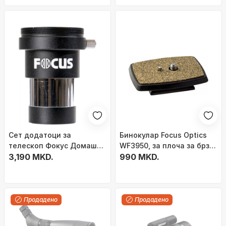
Сет додатоци за
Бинокулар Focus Optics
телескоп Фокус Домашна
WF3950, за плоча за брзо
Интерактив, леќа Барлоу
3,190 MKD.
монтирање
990 MKD.
2X, Т-адаптер за T2, црн
Продадено
Продадено