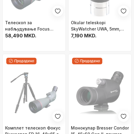
Телескоп за
Okular teleskopi
набљудување Focus
SkyWatcher UWA, 5mm,
Viewmaster 20–60x80,
58,490 MKD.
1.25", i zi
7,190 MKD.
комплет со статив Velbon
Videomate 63, црн
Продадено
Продадено
Комплет телескоп Фокус
Монокулар Bresser Condor