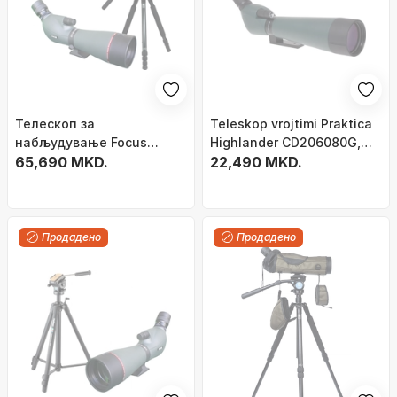
Телескоп за
Teleskop vrojtimi Praktica
набљудување Focus
Highlander CD206080G,
Viewmaster ED 20-60x80
65,690 MKD.
20–60x, objektiv 80mm, me
22,490 MKD.
со статив Sirui
tripod, i gjelbër
R2004+VH10, 80 mm, црн
Продадено
Продадено