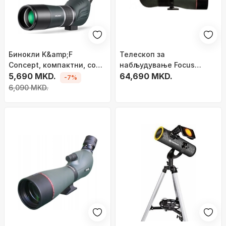
Бинокли K&amp;F
Телескоп за
Concept, компактни, со
набљудување Focus
издржливо куќиште, црни
5,690 MKD.
Optics Focus Optimum 20-
64,690 MKD.
-7%
60x85, зголемување 20-
6,090 MKD.
60x, објектив 85 mm, црн