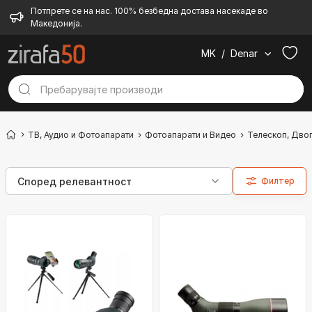
Потпрете се на нас. 100% безбедна достава насекаде во
Македонија.
MK
/
Denar
ТВ, Аудио и Фотоапарати
Фотоапарати и Видео
Телескоп, Дво
Филтер