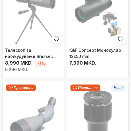
Телескоп за
K&F Concept Монокулар
набљудување Bresser
12x50 mm
Travel 20-60x60,
8,990 MKD.
7,390 MKD.
-3%
зголемување 20-60x,
9,290 MKD.
дијаметар 60mm, црн
Продадено
Продадено
Ново