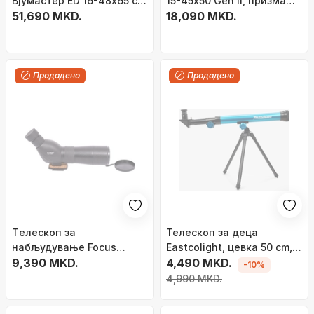
Вјумастер ED 16-48x65 со
15-45x50 Gen II, призма
статив Сируи Травелер
51,690 MKD.
BaK-4, црн
18,090 MKD.
7VA
Продадено
Продадено
Tелескоп за
Телескоп за деца
набљудување Focus
Eastcolight, цевка 50 cm,
Outdoor WF3950, 15-
9,390 MKD.
со статив, сив
4,490 MKD.
-10%
45x60, со статив, црн
4,990 MKD.