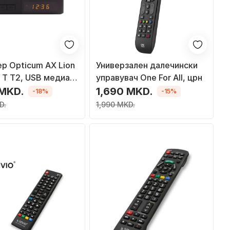
ер Opticum AX Lion
Универзален далечински
 T T2, USB медиа,
управувач One For All, црн
 MKD.
1,690 MKD.
-18%
-15%
D.
1,990 MKD.