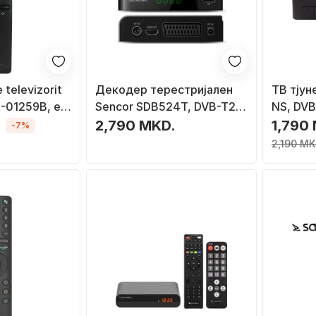
televizorit
Декодер терестријален
TВ тјун
-01259B, e
Sencor SDB524T, DVB-T2
NS, DVB
H.265 HEVC, USB HDMI, сет
црн
2,790 MKD.
1,790
-7%
2 парчиња
2,190 MK