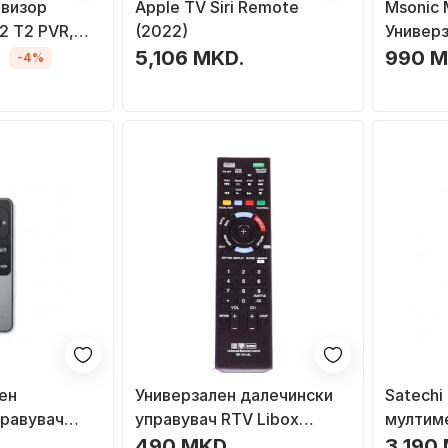
евизор
Apple TV Siri Remote
Msonic
2 T2 PVR,
(2022)
Универ
црн
Далечи
.
5,106 MKD.
990 M
-4%
ен
Универзален далечински
Satechi
правувач
управувач RTV Libox
мултим
etooth, сива
LB0141 (сет за ТВ)
далечин
490 MKD.
3,190