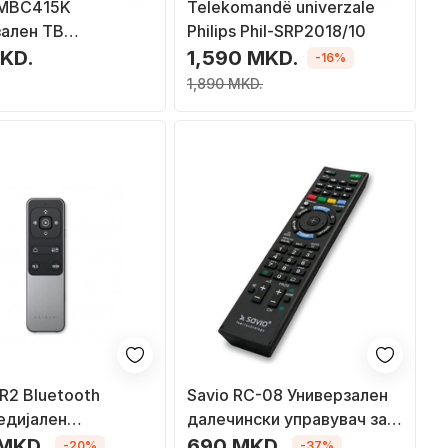
 MBC415K
Telekomandë univerzale
зален ТВ
Philips Phil-SRP2018/10
нски Управувач
KD.
1,590 MKD.
-16%
1,890 MKD.
 R2 Bluetooth
Savio RC-08 Универзален
едијален
далечински управувач за
ски управувач
Sony TV
 MKD.
690 MKD.
-20%
-37%