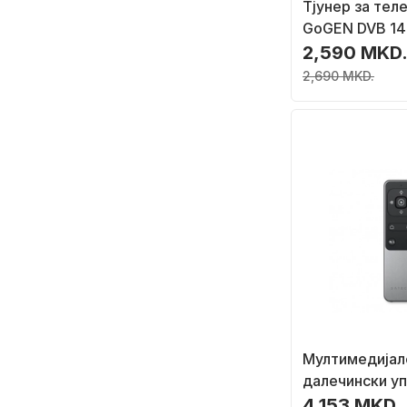
Tјунер за тел
GoGEN DVB 14
DVB T2, PVR, 
2,590 MKD
2,690 MKD.
Мултимедијал
далечински у
Satechi R2 Blu
4,153 MKD.