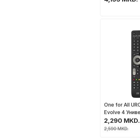
One for All UR
Evolve 4 Унив
Далечински У
2,290 MKD.
Црн
2,590 MKD.