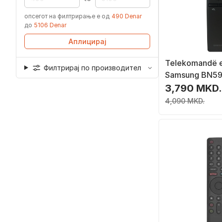
опсегот на филтрирање е од
490 Denar
до
5106 Denar
Аплицирај
Telekomandë e 
Филтрирај по производител
Samsung BN59
zezë
3,790 MKD.
4,090 MKD.