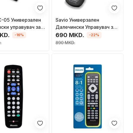
C-05 Универзален
Savio Универзален
ски управувач за
Далечински Управувач за
Panasonic TV, RC-06
KD.
690 MKD.
-16%
-22%
.
890 MKD.