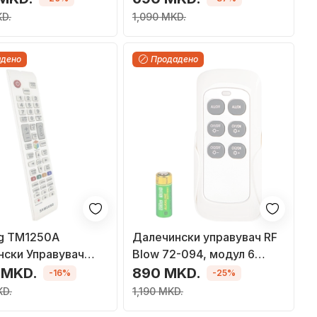
KD.
1,090 MKD.
адено
Продадено
g TM1250A
Далечински управувач RF
нски Управувач
Blow 72-094, модул 6
1198R)
канали, безжичен
 MKD.
890 MKD.
-16%
-25%
KD.
1,190 MKD.