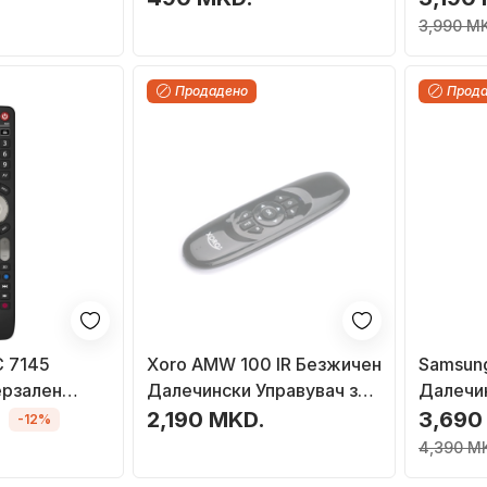
3,990 M
Продадено
Прод
C 7145
Xoro AMW 100 IR Безжичен
Samsun
ерзален
Далечински Управувач за
Далечи
правувач,
ТВ
(BN59-0
2,190 MKD.
3,690
-12%
4,390 M