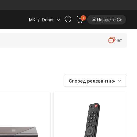
.
1
MK
/
Denar
Најавете Се
Чат