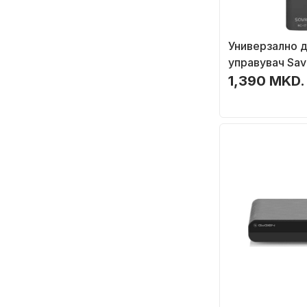
Универзално 
управувач Savi
Xiaomi Smart T
1,390 MKD.
Bluetooth, цр