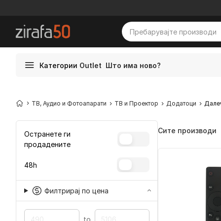
Категории
Outlet
Што има ново?
ТВ, Аудио и Фотоапарати
ТВ и Проектор
Додатоци
Дале
Сите производи
Остранете ги
продадените
48h
Филтрирај по цена
to