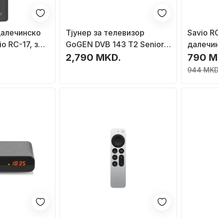
далечинско
Tјунер за телевизор
Savio R
o RC-17, за
GoGEN DVB 143 T2 Senior,
далечин
V, IR и
DVB T2, функција за
LG ТВ
2,790 MKD.
790 M
на
снимање, црн
944 MKD