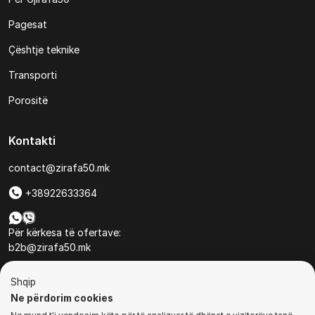
Pagesat
Çështje teknike
Transporti
Porositë
Kontakti
contact@zirafa50.mk
+38922633364
Për kërkesa të ofertave:
b2b@zirafa50.mk
Jadranska Magistrala No. 86, Skopje, North Macedonia
Shqip
Ne përdorim cookies