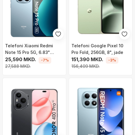
Telefoni Xiaomi Redmi
Telefoni Google Pixel 10
Note 15 Pro 5G, 6.83"
Pro Fold, 256GB, 8", jade
AMOLED, 8GB 256GB, blu
25,590 MKD.
151,390 MKD.
-7%
-3%
27,588 MKD.
156,409 MKD.