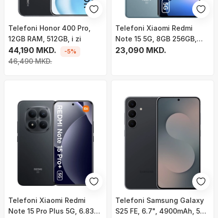
Telefoni Honor 400 Pro,
Telefoni Xiaomi Redmi
12GB RAM, 512GB, i zi
Note 15 5G, 8GB 256GB,
44,190 MKD.
AMOLED 120Hz, Glacier
23,090 MKD.
-5%
Blue
46,490 MKD.
Telefoni Xiaomi Redmi
Telefoni Samsung Galaxy
Note 15 Pro Plus 5G, 6.83"
S25 FE, 6.7", 4900mAh, 5G,