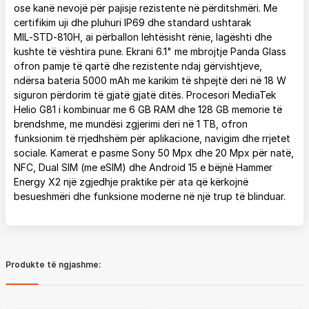
ose kanë nevojë për pajisje rezistente në përditshmëri. Me
certifikim uji dhe pluhuri IP69 dhe standard ushtarak
MIL‑STD‑810H, ai përballon lehtësisht rënie, lagështi dhe
kushte të vështira pune. Ekrani 6.1" me mbrojtje Panda Glass
ofron pamje të qartë dhe rezistente ndaj gërvishtjeve,
ndërsa bateria 5000 mAh me karikim të shpejtë deri në 18 W
siguron përdorim të gjatë gjatë ditës. Procesori MediaTek
Helio G81 i kombinuar me 6 GB RAM dhe 128 GB memorie të
brendshme, me mundësi zgjerimi deri në 1 TB, ofron
funksionim të rrjedhshëm për aplikacione, navigim dhe rrjetet
sociale. Kamerat e pasme Sony 50 Mpx dhe 20 Mpx për natë,
NFC, Dual SIM (me eSIM) dhe Android 15 e bëjnë Hammer
Energy X2 një zgjedhje praktike për ata që kërkojnë
besueshmëri dhe funksione moderne në një trup të blinduar.
Produkte të ngjashme: