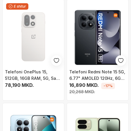
E shitur
Telefoni OnePlus 15,
Telefoni Redmi Note 15 5G,
512GB, 16GB RAM, 5G, Sand
6.77" AMOLED 120Hz, 6GB
Storm
78,190 MKD.
RAM 128GB, i zi
16,890 MKD.
-17%
20,268 MKD.