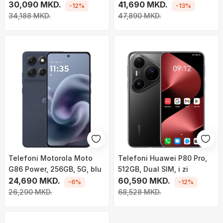
AMOLED, 8GB 256GB, i zi
30,090 MKD.
jeshil
41,690 MKD.
-12%
-13%
34,188 MKD.
47,890 MKD.
Telefoni Motorola Moto
Telefoni Huawei P80 Pro,
G86 Power, 256GB, 5G, blu
512GB, Dual SIM, i zi
24,690 MKD.
60,590 MKD.
-6%
-12%
26,290 MKD.
68,528 MKD.