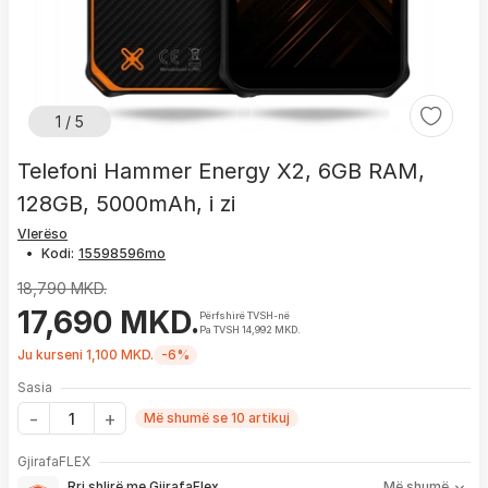
1 / 5
Telefoni Hammer Energy X2, 6GB RAM,
128GB, 5000mAh, i zi
Vlerëso
•
Kodi:
18,790 MKD.
17,690 MKD.
Përfshirë TVSH-në
Pa TVSH 14,992 MKD.
Ju kurseni 1,100 MKD.
-6%
Sasia
Më shumë se 10 artikuj
Me GjirafaFLEX përfitoni:
GjirafaFLEX
-
Prioritet
për zgjidhjen e çdo problemi me produktin brenda
Rri shlirë me GjirafaFlex
Më shumë