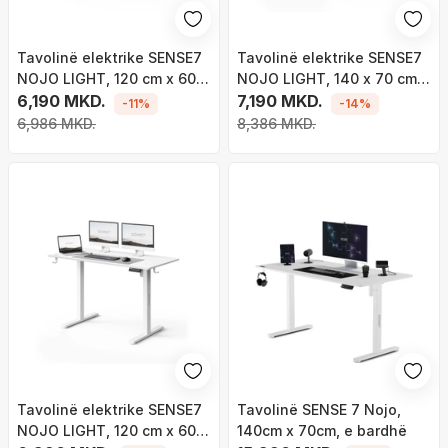
Tavolinë elektrike SENSE7
Tavolinë elektrike SENSE7
NOJO LIGHT, 120 cm x 60 x
NOJO LIGHT, 140 x 70 cm,
118 cm, e kaftë e errët
6,190 MKD.
kafe e hapur
7,190 MKD.
-11%
-14%
6,986 MKD.
8,386 MKD.
Tavolinë elektrike SENSE7
Tavolinë SENSE 7 Nojo,
NOJO LIGHT, 120 cm x 60
140cm x 70cm, e bardhë