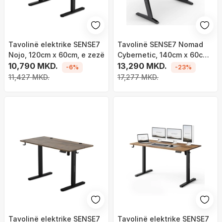
Tavolinë elektrike SENSE7
Tavolinë SENSE7 Nomad
Nojo, 120cm x 60cm, e zezë
Cybernetic, 140cm x 60cm,
10,790 MKD.
e zezë
13,290 MKD.
-6%
-23%
11,427 MKD.
17,277 MKD.
Tavolinë elektrike SENSE7
Tavolinë elektrike SENSE7