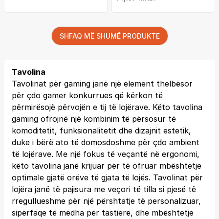
SHFAQ MË SHUMË PRODUKTE
Tavolina
Tavolinat për gaming janë një element thelbësor
për çdo gamer konkurrues që kërkon të
përmirësojë përvojën e tij të lojërave. Këto tavolina
gaming ofrojnë një kombinim të përsosur të
komoditetit, funksionalitetit dhe dizajnit estetik,
duke i bërë ato të domosdoshme për çdo ambient
të lojërave. Me një fokus të veçantë në ergonomi,
këto tavolina janë krijuar për të ofruar mbështetje
optimale gjatë orëve të gjata të lojës. Tavolinat për
lojëra janë të pajisura me veçori të tilla si pjesë të
rregullueshme për një përshtatje të personalizuar,
sipërfaqe të mëdha për tastierë, dhe mbështetje