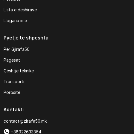
Lista e dëshirave
Llogaria ime
Pyetje të shpeshta
Për Gjirafa50
Pagesat
Çështje teknike
Transporti
Porositë
Kontakti
contact@zirafa50.mk
+38922633364