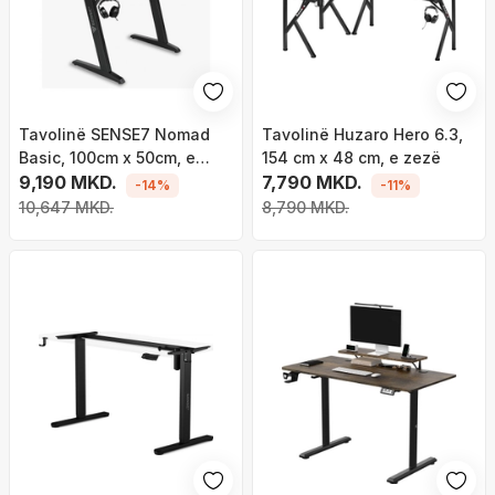
Tavolinë SENSE7 Nomad
Tavolinë Huzaro Hero 6.3,
Basic, 100cm x 50cm, e
154 cm x 48 cm, e zezë
zezë
9,190 MKD.
7,790 MKD.
-14%
-11%
10,647 MKD.
8,790 MKD.