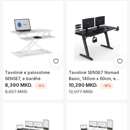
Tavolinë e palosshme
Tavolinë SENSE7 Nomad
SENSE7, e bardhë
Basic, 140cm x 60cm, e
8,390 MKD.
zezë
10,290 MKD.
-5%
-15%
8,827 MKD.
12,077 MKD.