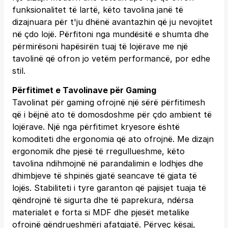
funksionalitet të lartë, këto tavolina janë të
dizajnuara për t'ju dhënë avantazhin që ju nevojitet
në çdo lojë. Përfitoni nga mundësitë e shumta dhe
përmirësoni hapësirën tuaj të lojërave me një
tavolinë që ofron jo vetëm performancë, por edhe
stil.
Përfitimet e Tavolinave për Gaming
Tavolinat për gaming ofrojnë një sërë përfitimesh
që i bëjnë ato të domosdoshme për çdo ambient të
lojërave. Një nga përfitimet kryesore është
komoditeti dhe ergonomia që ato ofrojnë. Me dizajn
ergonomik dhe pjesë të rregullueshme, këto
tavolina ndihmojnë në parandalimin e lodhjes dhe
dhimbjeve të shpinës gjatë seancave të gjata të
lojës. Stabiliteti i tyre garanton që pajisjet tuaja të
qëndrojnë të sigurta dhe të paprekura, ndërsa
materialet e forta si MDF dhe pjesët metalike
ofrojnë qëndrueshmëri afatgjatë. Përveç kësaj,