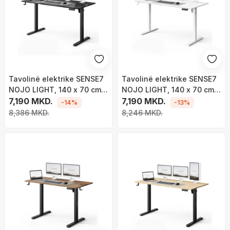
Tavolinë elektrike SENSE7
Tavolinë elektrike SENSE7
NOJO LIGHT, 140 x 70 cm,
NOJO LIGHT, 140 x 70 cm,
e zezë
7,190 MKD.
e bardhë
7,190 MKD.
-14%
-13%
8,386 MKD.
8,246 MKD.