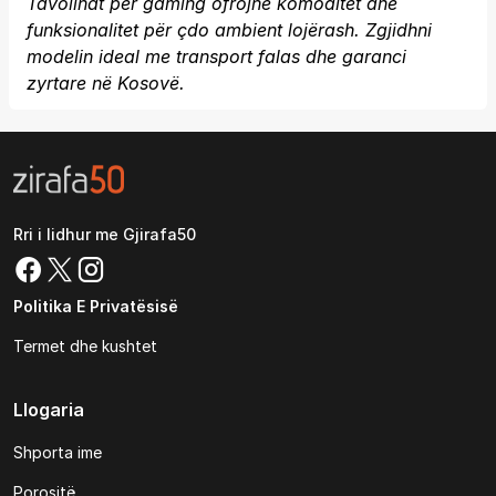
Tavolinat për gaming ofrojnë komoditet dhe
funksionalitet për çdo ambient lojërash. Zgjidhni
modelin ideal me transport falas dhe garanci
zyrtare në Kosovë.
Rri i lidhur me Gjirafa50
Politika E Privatësisë
Termet dhe kushtet
Llogaria
Shporta ime
Porositë