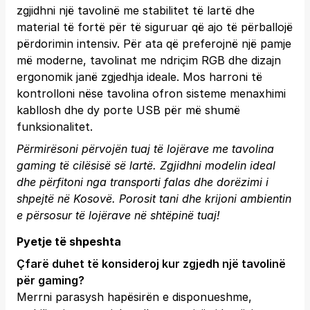
zgjidhni një tavolinë me stabilitet të lartë dhe
material të fortë për të siguruar që ajo të përballojë
përdorimin intensiv. Për ata që preferojnë një pamje
më moderne, tavolinat me ndriçim RGB dhe dizajn
ergonomik janë zgjedhja ideale. Mos harroni të
kontrolloni nëse tavolina ofron sisteme menaxhimi
kabllosh dhe dy porte USB për më shumë
funksionalitet.
Përmirësoni përvojën tuaj të lojërave me tavolina
gaming të cilësisë së lartë. Zgjidhni modelin ideal
dhe përfitoni nga transporti falas dhe dorëzimi i
shpejtë në Kosovë.
Porosit tani
dhe krijoni ambientin
e përsosur të lojërave në shtëpinë tuaj!
Pyetje të shpeshta
Çfarë duhet të konsideroj kur zgjedh një tavolinë
për gaming?
Merrni parasysh hapësirën e disponueshme,