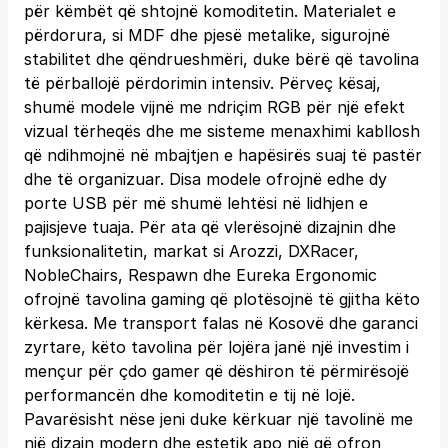
për këmbët që shtojnë komoditetin. Materialet e
përdorura, si MDF dhe pjesë metalike, sigurojnë
stabilitet dhe qëndrueshmëri, duke bërë që tavolina
të përballojë përdorimin intensiv. Përveç kësaj,
shumë modele vijnë me ndriçim RGB për një efekt
vizual tërheqës dhe me sisteme menaxhimi kabllosh
që ndihmojnë në mbajtjen e hapësirës suaj të pastër
dhe të organizuar. Disa modele ofrojnë edhe dy
porte USB për më shumë lehtësi në lidhjen e
pajisjeve tuaja. Për ata që vlerësojnë dizajnin dhe
funksionalitetin, markat si Arozzi, DXRacer,
NobleChairs, Respawn dhe Eureka Ergonomic
ofrojnë tavolina gaming që plotësojnë të gjitha këto
kërkesa. Me transport falas në Kosovë dhe garanci
zyrtare, këto tavolina për lojëra janë një investim i
mençur për çdo gamer që dëshiron të përmirësojë
performancën dhe komoditetin e tij në lojë.
Pavarësisht nëse jeni duke kërkuar një tavolinë me
një dizajn modern dhe estetik apo një që ofron