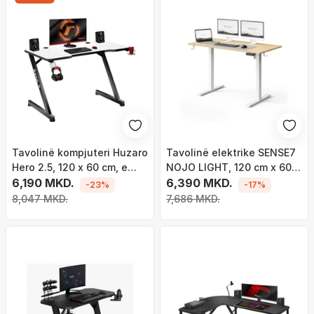
Tavolinë kompjuteri Huzaro
Tavolinë elektrike SENSE7
Hero 2.5, 120 x 60 cm, e
NOJO LIGHT, 120 cm x 60
bardhë
6,190 MKD.
cm, kafe e hapur / bardhë
6,390 MKD.
-23%
-17%
8,047 MKD.
7,686 MKD.