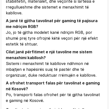
stabilitetin, materialet, dhe veçoritë si lartësia e
rregullueshme dhe sistemet e menaxhimit të
kabllove.
A janë të gjitha tavolinat për gaming të pajisura
me ndriçim RGB?
Jo, jo të gjitha modelet kanë ndriçim RGB, por
shumë prej tyre ofrojnë këtë veçori për një efekt
estetik të shtuar.
Cilat janë përfitimet e një tavoline me sistem
menaxhimi kabllosh?
Sistemi i menaxhimit të kabllove ndihmon në
mbajtjen e hapësirës suaj të pastër dhe të
organizuar, duke reduktuar rrëmujën e kabllove.
A ofrohet transport falas për tavolinat e gaming
në Kosovë?
Po, transporti falas ofrohet për të gjitha tavolinat
e gaming në Kosovë.