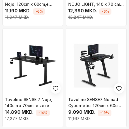
Nojo, 120cm x 60cm,e
NOJO LIGHT, 140 x 70 cm,
zezë/ druri
11,190 MKD.
e kaftë e errët
12,390 MKD.
-6%
-6%
11,947 MKD.
13,247 MKD.
Tavolinë SENSE 7 Nojo,
Tavolinë SENSE7 Nomad
140cm x 70cm, e zezë
Cybernetic, 120cm x 60cm,
14,890 MKD.
e zezë
9,090 MKD.
-14%
-19%
17,277 MKD.
11,167 MKD.