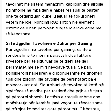
tavolinat me sistem menaxhimi kabllosh dhe ajrosje
ndihmojnë në mbajtjen e hapësirës suaj të pastër
dhe të organizuar, duke ju lejuar të fokusoheni
vetëm në lojë. Ndriçimi RGB shton një element
estetik që e bën përvojën tuaj të lojërave edhe më
të këndshme.
Si të Zgjidhni Tavolinën e Duhur për Gaming
Kur zgjedhni një tavolinë për gaming, është e
rëndësishme të merrni parasysh disa faktorë
kryesorë për të siguruar që të gjeni atë që i
përshtatet më së miri nevojave tuaja. Së pari,
konsideroni hapësirën e disponueshme në dhomën
tuaj dhe zgjidhni një tavolinë që përshtatet pa e
mbingarkuar atë. Sigurohuni që tavolina të ketë një
sipërfaqe të madhe për tastierë dhe pajisje të tjera
që përdorni shpesh. Lartësia e rregullueshme dhe
mbështetja për këmbët janë veçori të rëndësishme
që ofrojnë komoditet gjatë përdorimit. Gjithashtu,