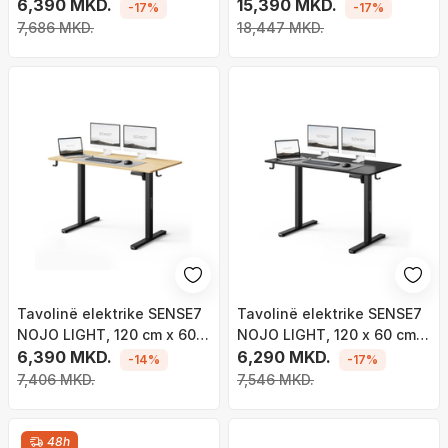
cm, e bardhë
6,390 MKD.
15,390 MKD.
-17%
-17%
7,686 MKD.
18,447 MKD.
Tavolinë elektrike SENSE7
Tavolinë elektrike SENSE7
NOJO LIGHT, 120 cm x 60
NOJO LIGHT, 120 x 60 cm,
cm, kafe e hapur / zezë
6,390 MKD.
e zezë
6,290 MKD.
-14%
-17%
7,406 MKD.
7,546 MKD.
48h