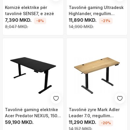
Kornizë elektrike për
Tavolinë gaming Ultradesk
tavolinë SENSE7, e zezë
Highlander, rregullim
7,390 MKD.
elektrik lartësie, 120 cm,
11,890 MKD.
-8%
-21%
kafe
8,047 MKD.
14,990 MKD.
Tavolinë gaming elektrike
Tavolinë zyre Mark Adler
Acer Predator NEXUS, 150
Leader 7.0, rregullim
cm, deri 80 kg, e zezë
59,190 MKD.
elektrik lartësie, kapacitet
11,290 MKD.
-20%
80 kg, ngjyrë druri
14,157 MKD.