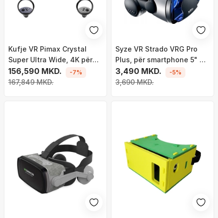
Kufje VR Pimax Crystal
Syze VR Strado VRG Pro
Super Ultra Wide, 4K për
Plus, për smartphone 5" 7",
sy, QLED, e zezë
156,590 MKD.
kënd shikimi 120°, të zeza
3,490 MKD.
-7%
-5%
167,849 MKD.
3,690 MKD.