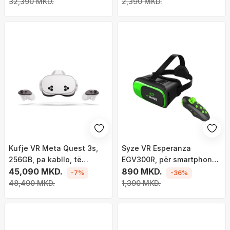
32,390 MKD.
2,390 MKD.
Kufje VR Meta Quest 3s,
Syze VR Esperanza
256GB, pa kabllo, të
EGV300R, për smartphone
bardha
45,090 MKD.
3.5" 6", me telekomandë
890 MKD.
-7%
-36%
Bluetooth, të zeza
48,490 MKD.
1,390 MKD.