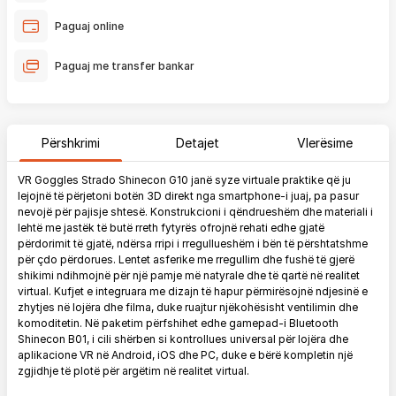
Paguaj online
Paguaj me transfer bankar
Përshkrimi
Detajet
Vlerësime
VR Goggles Strado Shinecon G10 janë syze virtuale praktike që ju
lejojnë të përjetoni botën 3D direkt nga smartphone-i juaj, pa pasur
nevojë për pajisje shtesë. Konstrukcioni i qëndrueshëm dhe materiali i
lehtë me jastëk të butë rreth fytyrës ofrojnë rehati edhe gjatë
përdorimit të gjatë, ndërsa rripi i rregullueshëm i bën të përshtatshme
për çdo përdorues. Lentet asferike me rregullim dhe fushë të gjerë
shikimi ndihmojnë për një pamje më natyrale dhe të qartë në realitet
virtual. Kufjet e integruara me dizajn të hapur përmirësojnë ndjesinë e
zhytjes në lojëra dhe filma, duke ruajtur njëkohësisht ventilimin dhe
komoditetin. Në paketim përfshihet edhe gamepad-i Bluetooth
Shinecon B01, i cili shërben si kontrollues universal për lojëra dhe
aplikacione VR në Android, iOS dhe PC, duke e bërë kompletin një
zgjidhje të plotë për argëtim në realitet virtual.