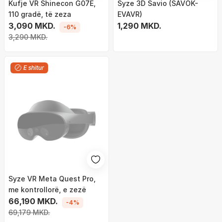
Kufje VR Shinecon G07E,
Syze 3D Savio (SAVOK-
110 gradë, të zeza
EVAVR)
3,090 MKD.
1,290 MKD.
-6%
3,290 MKD.
E shitur
Syze VR Meta Quest Pro,
me kontrollorë, e zezë
66,190 MKD.
-4%
69,179 MKD.