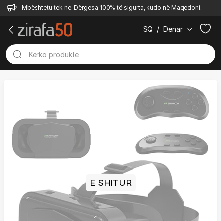
Mbështetu tek ne. Dërgesa 100% të sigurta, kudo në Maqedoni.
SQ
/
Denar
E SHITUR