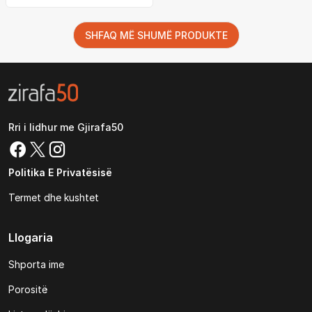
SHFAQ MË SHUMË PRODUKTE
Rri i lidhur me Gjirafa50
Politika E Privatësisë
Termet dhe kushtet
Llogaria
Shporta ime
Porositë