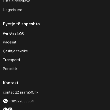
Lista e dëshirave
Llogaria ime
Pyetje të shpeshta
Për Gjirafa50
Pagesat
Çështje teknike
Transporti
Porositë
Kontakti
contact@zirafa50.mk
+38922633364