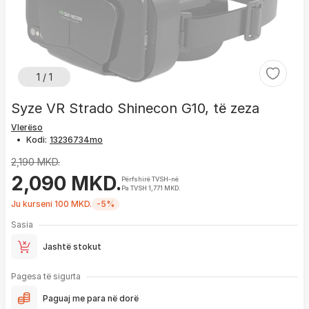
1 / 1
Syze VR Strado Shinecon G10, të zeza
Vlerëso
•
Kodi:
2,190 MKD.
2,090 MKD.
Përfshirë TVSH-në
Pa TVSH 1,771 MKD.
Ju kurseni 100 MKD.
-5%
Sasia
Jashtë stokut
Pagesa të sigurta
Paguaj me para në dorë