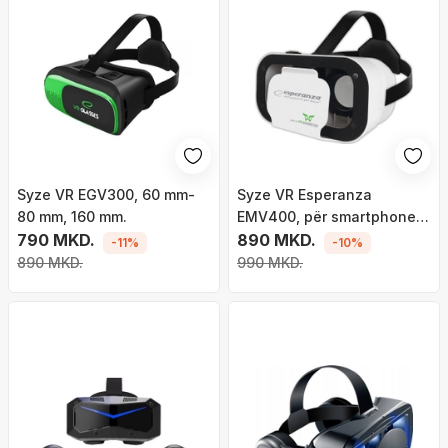
Syze VR EGV300, 60 mm-
Syze VR Esperanza
80 mm, 160 mm.
EMV400, për smartphone
790 MKD.
4.7" 6", rregullim lente, të
890 MKD.
-11%
-10%
zeza
890 MKD.
990 MKD.