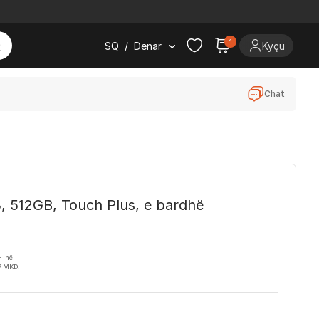
1
SQ
/
Denar
Kyçu
Chat
, 512GB, Touch Plus, e bardhë
H-në
7 MKD.