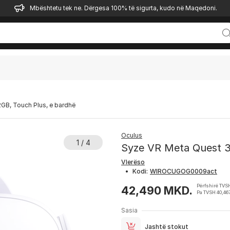
Mbështetu tek ne. Dërgesa 100% të sigurta, kudo në Maqedoni.
2GB, Touch Plus, e bardhë
Oculus
1 / 4
Syze VR Meta Quest 3
Vlerëso
•
Kodi:
Përfshirë TVS
42,490 MKD.
Pa TVSH 40,46
Sasia
Jashtë stokut