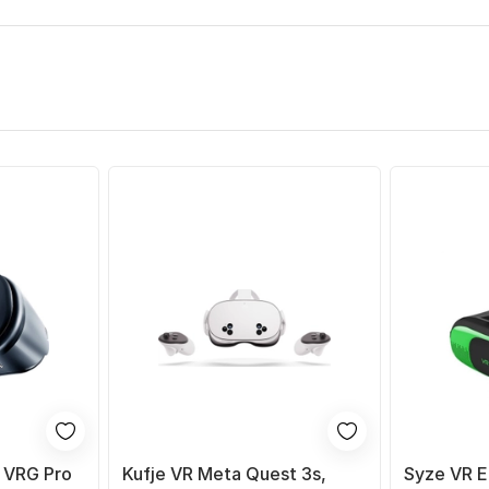
 VRG Pro
Kufje VR Meta Quest 3s,
Syze VR 