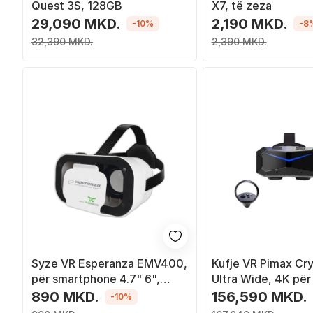
Quest 3S, 128GB
X7, të zeza
29,090 MKD.
2,190 MKD.
-10%
-8
32,390 MKD.
2,390 MKD.
Syze VR Esperanza EMV400,
Kufje VR Pimax Cry
për smartphone 4.7" 6",
Ultra Wide, 4K për
rregullim lente, të zeza
e zezë
890 MKD.
156,590 MKD.
-10%