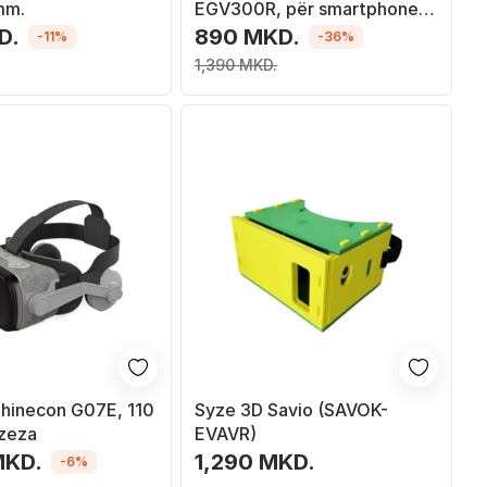
mm.
EGV300R, për smartphone
3.5" 6", me telekomandë
D.
890 MKD.
-11%
-36%
Bluetooth, të zeza
1,390 MKD.
Shinecon G07E, 110
Syze 3D Savio (SAVOK-
 zeza
EVAVR)
MKD.
1,290 MKD.
-6%