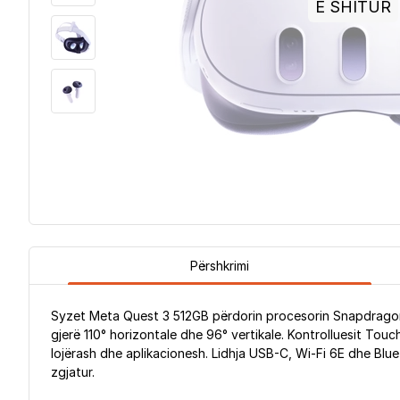
E SHITUR
Përshkrimi
Syzet Meta Quest 3 512GB përdorin procesorin Snapdragon 
gjerë 110° horizontale dhe 96° vertikale. Kontrolluesit Tou
lojërash dhe aplikacionesh. Lidhja USB-C, Wi-Fi 6E dhe Blu
zgjatur.