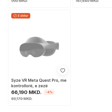
990 MKD.
167,849 MKD.
E shitur
Syze VR Meta Quest Pro, me
kontrollorë, e zezë
66,190 MKD.
-4%
69,179 MKD.