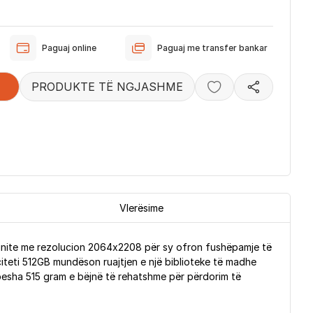
Paguaj online
Paguaj me transfer bankar
PRODUKTE TË NGJASHME
Vlerësime
inite me rezolucion 2064x2208 për sy ofron fushëpamje të
citeti 512GB mundëson ruajtjen e një biblioteke të madhe
 pesha 515 gram e bëjnë të rehatshme për përdorim të