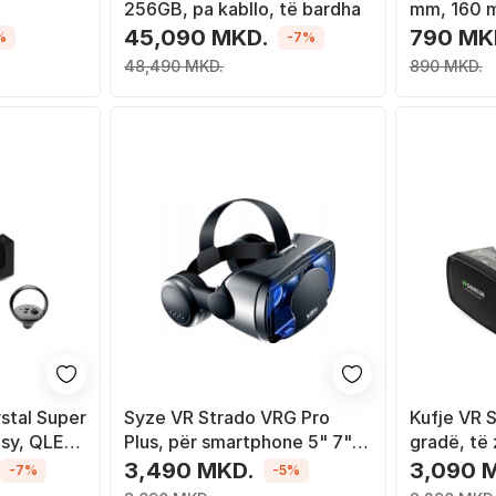
256GB, pa kabllo, të bardha
mm, 160 
45,090 MKD.
790 MK
%
-7%
48,490 MKD.
890 MKD.
stal Super
Syze VR Strado VRG Pro
Kufje VR 
 sy, QLED,
Plus, për smartphone 5" 7",
gradë, të
kënd shikimi 120°, të zeza
3,490 MKD.
3,090 
-7%
-5%