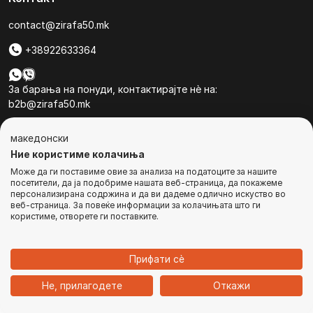
contact@zirafa50.mk
+38922633364
За барања на понуди, контактирајте нѐ на:
b2b@zirafa50.mk
Jадранска Магистрала 86, Skopje, North Macedonia
македонски
Ние користиме колачиња
Може да ги поставиме овие за анализа на податоците за нашите
посетители, да ја подобриме нашата веб-страница, да покажеме
персонализирана содржина и да ви дадеме одлично искуство во
веб-страница. За повеќе информации за колачињата што ги
© Сите права се задржани
користиме, отворете ги поставките.
ИЗВЕСТЕТЕ МЕ
Прифати сѐ
1
Не, прилагодете
Откажи
Дома
Категории
Најавете се
Кошничка
Чат