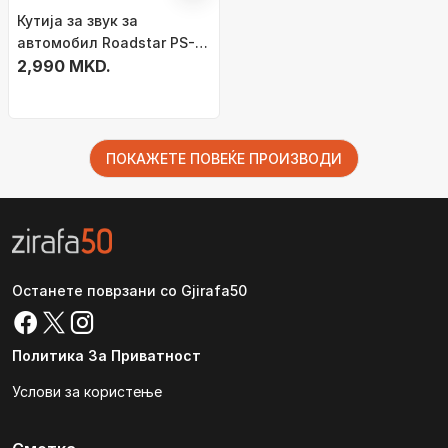
Кутија за звук за
автомобил Roadstar PS-
1635, 165 mm, 80W, црна
2,990 MKD.
ПОКАЖЕТЕ ПОВЕЌЕ ПРОИЗВОДИ
Останете поврзани со Gjirafa50
Политика За Приватност
Услови за користење