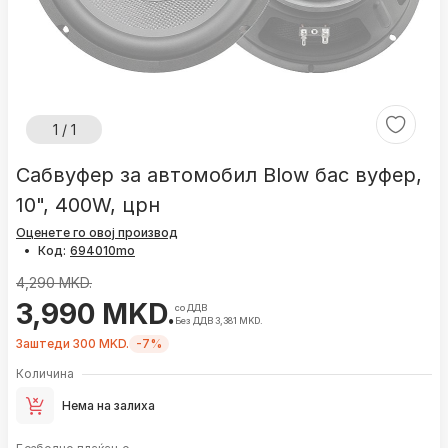
1 / 1
Сабвуфер за автомобил Blow бас вуфер,
10", 400W, црн
Оценете го овој производ
•
Код:
4,290 MKD.
3,990 MKD.
со ДДВ
Без ДДВ 3,381 MKD.
Заштеди 300 MKD.
-7%
Количина
Нема на залиха