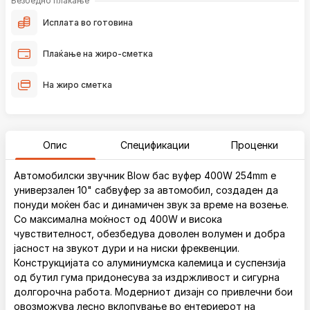
Безбедно плаќање
Исплата во готовина
Плаќање на жиро-сметка
На жиро сметка
Опис
Спецификации
Проценки
Автомобилски звучник Blow бас вуфер 400W 254mm е
универзален 10" сабвуфер за автомобил, создаден да
понуди моќен бас и динамичен звук за време на возење.
Со максимална моќност од 400W и висока
чувствителност, обезбедува доволен волумен и добра
јасност на звукот дури и на ниски фреквенции.
Конструкцијата со алуминиумска калемица и суспензија
од бутил гума придонесува за издржливост и сигурна
долгорочна работа. Модерниот дизајн со привлечни бои
овозможува лесно вклопување во ентериерот на