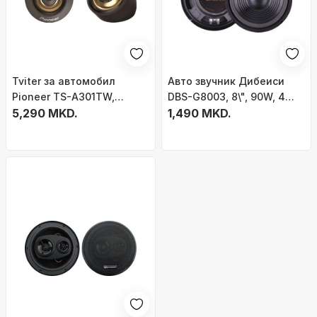
Tviter за автомобил
Авто звучник Дибеиси
Pioneer TS-A301TW,
DBS-G8003, 8\", 90W, 4
20mm, 240W, црн
5,290 MKD.
Ohm
1,490 MKD.