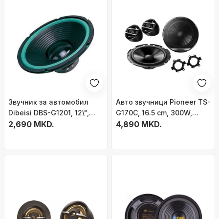
Звучник за автомобил
Авто звучници Pioneer TS-
Dibeisi DBS-G1201, 12\",
G170C, 16.5 cm, 300W,
140W, 4 Ohm
2,690 MKD.
црни
4,890 MKD.