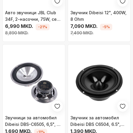
Авто звучници JBL Club
Звучник Dibeisi 12", 400W,
34F, 2-насочни, 75W, сет
8 Ohm
2 парчиња
6,990 MKD.
7,090 MKD.
-21%
-5%
8,890 MKD.
7,490 MKD.
Звучници за автомобил
Звучник за автомобил
Dibeisi DBS-C6505, 6,5", 8
Dibeisi DBS C6504, 6.5",
Ohm
1,690 MKD.
125W, 4 Ohm
1,390 MKD.
-11%