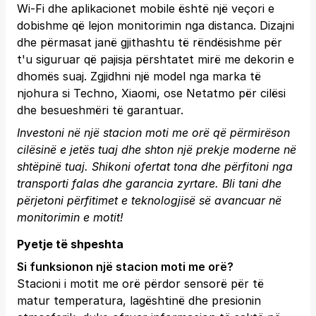
Wi-Fi dhe aplikacionet mobile është një veçori e
dobishme që lejon monitorimin nga distanca. Dizajni
dhe përmasat janë gjithashtu të rëndësishme për
t'u siguruar që pajisja përshtatet mirë me dekorin e
dhomës suaj. Zgjidhni një model nga marka të
njohura si Techno, Xiaomi, ose Netatmo për cilësi
dhe besueshmëri të garantuar.
Investoni në një stacion moti me orë që përmirëson
cilësinë e jetës tuaj dhe shton një prekje moderne në
shtëpinë tuaj. Shikoni ofertat tona dhe përfitoni nga
transporti falas dhe garancia zyrtare.
Bli tani
dhe
përjetoni përfitimet e teknologjisë së avancuar në
monitorimin e motit!
Pyetje të shpeshta
Si funksionon një stacion moti me orë?
Stacioni i motit me orë përdor sensorë për të
matur temperatura, lagështinë dhe presionin