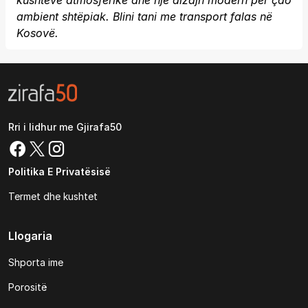
kushteve atmosferike dhe një dizajn modern për çdo
ambient shtëpiak. Blini tani me transport falas në
Kosovë.
Rri i lidhur me Gjirafa50
Politika E Privatësisë
Termet dhe kushtet
Llogaria
Shporta ime
Porositë