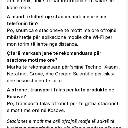
atmosferik, duke ofruar informacion të saktë në
kohë reale.
A mund të lidhet një stacion moti me orë me
telefonin tim?
Po, shumica e stacioneve të motit me orë ofrojnë
mbështetje për aplikacione mobile dhe Wi-Fi për
monitorim të lehtë nga distanca.
Çfarë markash janë të rekomanduara për
stacione moti me orë?
Marka të rekomanduara përfshijnë Techno, Xiaomi,
Netatmo, Grove, dhe Oregon Scientific për cilësi
dhe besueshmëri të lartë.
A ofrohet transport falas për këto produkte në
Kosovë?
Po, transporti falas ofrohet për të gjitha stacionet
e motit me orë në Kosovë.
Stacionet e motit me orë ofrojnë matje të saktë të