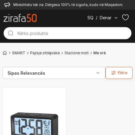
Mbështetu tek ne. Dërgesa 100% të sigurta, kudo në Maqedoni.
SQ
/
Denar
SMART
Pajisje shtëpiake
Stacione moti
Me orë
Filtro