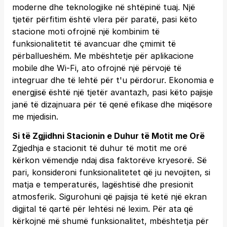
moderne dhe teknologjike në shtëpinë tuaj. Një
tjetër përfitim është vlera për paratë, pasi këto
stacione moti ofrojnë një kombinim të
funksionalitetit të avancuar dhe çmimit të
përballueshëm. Me mbështetje për aplikacione
mobile dhe Wi-Fi, ato ofrojnë një përvojë të
integruar dhe të lehtë për t'u përdorur. Ekonomia e
energjisë është një tjetër avantazh, pasi këto pajisje
janë të dizajnuara për të qenë efikase dhe miqësore
me mjedisin.
Si të Zgjidhni Stacionin e Duhur të Motit me Orë
Zgjedhja e stacionit të duhur të motit me orë
kërkon vëmendje ndaj disa faktorëve kryesorë. Së
pari, konsideroni funksionalitetet që ju nevojiten, si
matja e temperaturës, lagështisë dhe presionit
atmosferik. Sigurohuni që pajisja të ketë një ekran
digjital të qartë për lehtësi në lexim. Për ata që
kërkojnë më shumë funksionalitet, mbështetja për