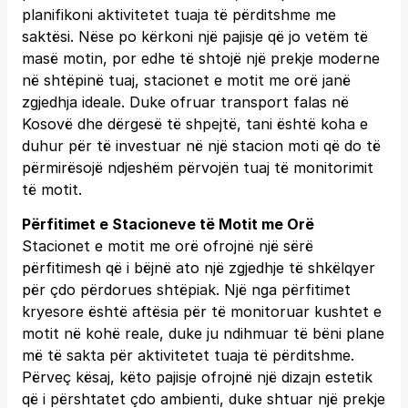
planifikoni aktivitetet tuaja të përditshme me
saktësi. Nëse po kërkoni një pajisje që jo vetëm të
masë motin, por edhe të shtojë një prekje moderne
në shtëpinë tuaj, stacionet e motit me orë janë
zgjedhja ideale. Duke ofruar transport falas në
Kosovë dhe dërgesë të shpejtë, tani është koha e
duhur për të investuar në një stacion moti që do të
përmirësojë ndjeshëm përvojën tuaj të monitorimit
të motit.
Përfitimet e Stacioneve të Motit me Orë
Stacionet e motit me orë ofrojnë një sërë
përfitimesh që i bëjnë ato një zgjedhje të shkëlqyer
për çdo përdorues shtëpiak. Një nga përfitimet
kryesore është aftësia për të monitoruar kushtet e
motit në kohë reale, duke ju ndihmuar të bëni plane
më të sakta për aktivitetet tuaja të përditshme.
Përveç kësaj, këto pajisje ofrojnë një dizajn estetik
që i përshtatet çdo ambienti, duke shtuar një prekje