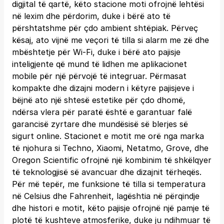
digjital të qartë, këto stacione moti ofrojnë lehtësi
në lexim dhe përdorim, duke i bërë ato të
përshtatshme për çdo ambient shtëpiak. Përveç
kësaj, ato vijnë me veçori të tilla si alarm me zë dhe
mbështetje për Wi-Fi, duke i bërë ato pajisje
inteligjente që mund të lidhen me aplikacionet
mobile për një përvojë të integruar. Përmasat
kompakte dhe dizajni modern i këtyre pajisjeve i
bëjnë ato një shtesë estetike për çdo dhomë,
ndërsa vlera për paratë është e garantuar falë
garancisë zyrtare dhe mundësisë së blerjes së
sigurt online. Stacionet e motit me orë nga marka
të njohura si Techno, Xiaomi, Netatmo, Grove, dhe
Oregon Scientific ofrojnë një kombinim të shkëlqyer
të teknologjisë së avancuar dhe dizajnit tërheqës.
Për më tepër, me funksione të tilla si temperatura
në Celsius dhe Fahrenheit, lagështia në përqindje
dhe histori e motit, këto pajisje ofrojnë një pamje të
plotë të kushteve atmosferike, duke ju ndihmuar të