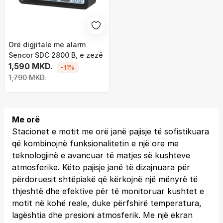
Orë digjitale me alarm
Sencor SDC 2800 B, e zezë
1,590 MKD.
-11%
1,790 MKD.
Me orë
Stacionet e motit me orë janë pajisje të sofistikuara
që kombinojnë funksionalitetin e një ore me
teknologjinë e avancuar të matjes së kushteve
atmosferike. Këto pajisje janë të dizajnuara për
përdoruesit shtëpiakë që kërkojnë një mënyrë të
thjeshtë dhe efektive për të monitoruar kushtet e
motit në kohë reale, duke përfshirë temperatura,
lagështia dhe presioni atmosferik. Me një ekran