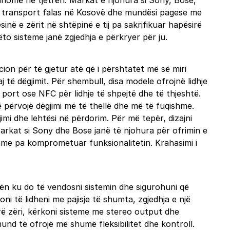
ë dhomë në tjetrën. Markat e njohura si Sony, Bose,
e transport falas në Kosovë dhe mundësi pagese me
inë e zërit në shtëpinë e tij pa sakrifikuar hapësirë
ëto sisteme janë zgjedhja e përkryer për ju.
ion për të gjetur atë që i përshtatet më së miri
 të dëgjimit. Për shembull, disa modele ofrojnë lidhje
 port ose NFC për lidhje të shpejtë dhe të thjeshtë.
ë përvojë dëgjimi më të thellë dhe më të fuqishme.
mi dhe lehtësi në përdorim. Për më tepër, dizajni
Markat si Sony dhe Bose janë të njohura për ofrimin e
shme pa komprometuar funksionalitetin. Krahasimi i
rën ku do të vendosni sistemin dhe sigurohuni që
ni të lidheni me pajisje të shumta, zgjedhja e një
rë zëri, kërkoni sisteme me stereo output dhe
und të ofrojë më shumë fleksibilitet dhe kontroll.