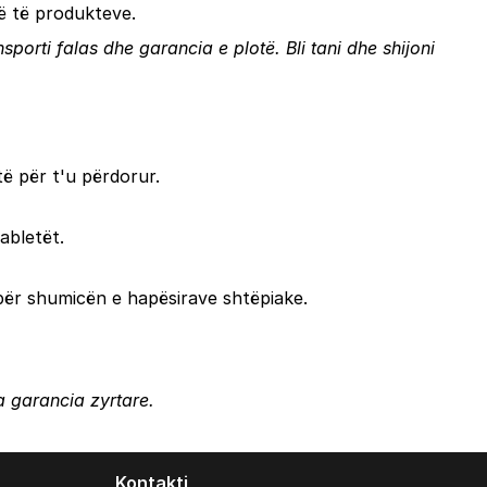
të të produkteve.
ansporti falas dhe garancia e plotë.
Bli tani
dhe shijoni
të për t'u përdorur.
abletët.
për shumicën e hapësirave shtëpiake.
ga garancia zyrtare.
Kontakti