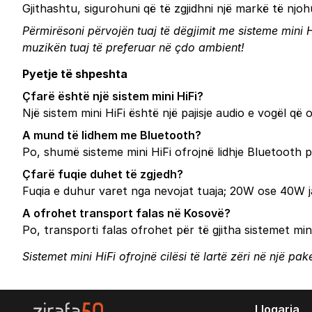
Gjithashtu, sigurohuni që të zgjidhni një markë të nj
Përmirësoni përvojën tuaj të dëgjimit me sisteme mini Hi
muzikën tuaj të preferuar në çdo ambient!
Pyetje të shpeshta
Çfarë është një sistem mini HiFi?
Një sistem mini HiFi është një pajisje audio e vogël që
A mund të lidhem me Bluetooth?
Po, shumë sisteme mini HiFi ofrojnë lidhje Bluetooth për
Çfarë fuqie duhet të zgjedh?
Fuqia e duhur varet nga nevojat tuaja; 20W ose 40W 
A ofrohet transport falas në Kosovë?
Po, transporti falas ofrohet për të gjitha sistemet min
Sistemet mini HiFi ofrojnë cilësi të lartë zëri në një p
Llogaria