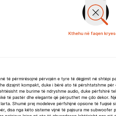
Kthehu në faqen kryes
kojnë të përmirësojnë përvojën e tyre të dëgjimit në shtëpi
t dhe dizajnit kompakt, duke i bërë ato të përshtatshme pë
ni lehtësisht me burime të ndryshme audio, duke përfshirë te
tikë të pastër dhe elegante që përputhet me çdo dekor. Një
 të larta. Shumë prej modeleve përfshijnë opsione të fuqisë 
për, disa nga këto sisteme vijnë të pajisura me subwoofer 