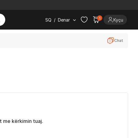
1
SQ
/
Denar
Kyçu
Chat
 me kërkimin tuaj.