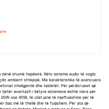
ore
 pa zënë shumë hapësirë. Këto sisteme audio të vogla
r çdo ambient shtëpiak. Me karakteristika të avancuara
lefonat inteligjentë dhe tabletët. Për përdoruesit që
 tjetër avantazh i këtyre sistemeve është vlera për
si 20W ose 40W, të cilat janë të mjaftueshme për të
për bas më të thellë dhe të fuqishëm. Për ata që