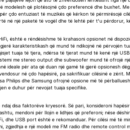
ëtyre pajisjeve lejon që ato të zhvendosen lehtësisht nga nj
erë modelesh që plotësojnë çdo preferencë dhe buxhet. M
r për çdo entuziast të muzikës që kërkon të përmirësojë cilës
lartë në një paketë të vogël dhe të lehtë për t'u përdorur, k
 HiFi, është e rëndësishme të krahasoni opsionet në dispozic
gjerë karakteristikash që mund të ndikojnë në përvojën tuaj
isjet tuaja të tjera, ndërsa të tjerat mund të kenë një USB
jë sistemi me stereo output dhe subwoofer mund të ofrojë nj
ë ideale për ata që duan një gamë të gjerë opsionesh dëgji
vendosur në çdo hapësirë, pa sakrifikuar cilësinë e zërit. 
dërsa Philips dhe Samsung ofrojnë opsione më të përballue
jen e duhur për nevojat tuaja specifike.
 ndaj disa faktorëve kryesorë. Së pari, konsideroni hapësi
shtu, mendoni për llojin e lidhjes që preferoni; nëse dëshiro
iFi, dhe USB port është e rekomanduar. Për cilësi më të mi
mi, zgjedhja e një modeli me FM radio dhe remote control m