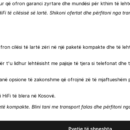
ohur që ofron garanci zyrtare dhe mundësi për kthim të leh
Fi të cilësisë së lartë. Shikoni ofertat dhe përfitoni nga tr
 ofron cilësi të lartë zëri në një paketë kompakte dhe të leh
 t'u lidhur lehtësisht me pajisje të tjera si telefonat dhe t
janë opsione të zakonshme që ofrojnë zë të mjaftueshëm 
i HiFi të blera në Kosovë.
aketë kompakte. Blini tani me transport falas dhe përfitoni n
Pyetje të shpeshta