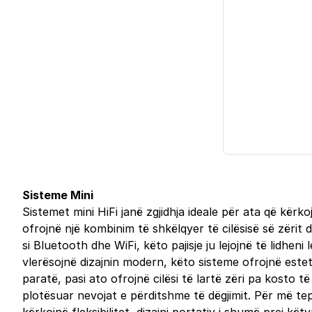
Sisteme Mini
Sistemet mini HiFi janë zgjidhja ideale për ata që kër
ofrojnë një kombinim të shkëlqyer të cilësisë së zëri
si Bluetooth dhe WiFi, këto pajisje ju lejojnë të lidhe
vlerësojnë dizajnin modern, këto sisteme ofrojnë este
paratë, pasi ato ofrojnë cilësi të lartë zëri pa kosto
plotësuar nevojat e përditshme të dëgjimit. Për më te