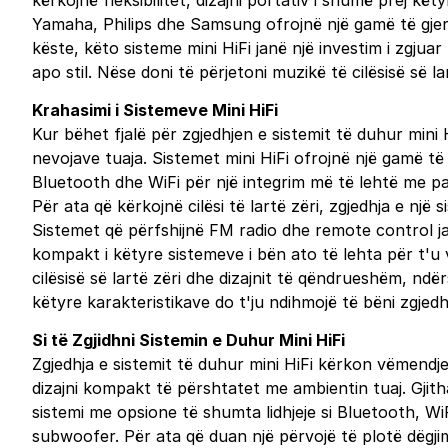
kërkojnë fleksibilitet, dizajni portativ i shumë prej k
Yamaha, Philips dhe Samsung ofrojnë një gamë të gj
këste, këto sisteme mini HiFi janë një investim i zgjua
apo stil. Nëse doni të përjetoni muzikë të cilësisë së 
Krahasimi i Sistemeve Mini HiFi
Kur bëhet fjalë për zgjedhjen e sistemit të duhur mini
nevojave tuaja. Sistemet mini HiFi ofrojnë një gamë të 
Bluetooth dhe WiFi për një integrim më të lehtë me paj
Për ata që kërkojnë cilësi të lartë zëri, zgjedhja e n
Sistemet që përfshijnë FM radio dhe remote control jan
kompakt i këtyre sistemeve i bën ato të lehta për t'u 
cilësisë së lartë zëri dhe dizajnit të qëndrueshëm, n
këtyre karakteristikave do t'ju ndihmojë të bëni zgjedh
Si të Zgjidhni Sistemin e Duhur Mini HiFi
Zgjedhja e sistemit të duhur mini HiFi kërkon vëmendje
dizajni kompakt të përshtatet me ambientin tuaj. Gjitha
sistemi me opsione të shumta lidhjeje si Bluetooth, W
subwoofer. Për ata që duan një përvojë të plotë dëgji