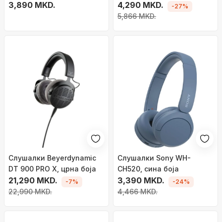
црни
3,890 MKD.
të zeza
4,290 MKD.
-27%
5,866 MKD.
Слушалки Beyerdynamic
Слушалки Sony WH-
DT 900 PRO X, црна боја
CH520, сина боја
21,290 MKD.
3,390 MKD.
-7%
-24%
22,990 MKD.
4,466 MKD.