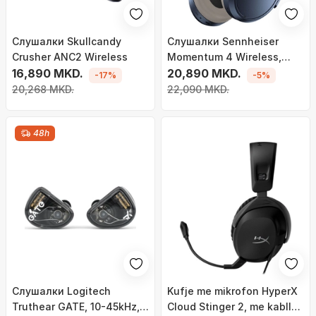
Слушалки Skullcandy
Слушалки Sennheiser
Crusher ANC2 Wireless
Momentum 4 Wireless,
16,890 MKD.
сина боја
20,890 MKD.
-17%
-5%
20,268 MKD.
22,090 MKD.
48h
Слушалки Logitech
Kufje me mikrofon HyperX
Truthear GATE, 10-45kHz,
Cloud Stinger 2, me kabllo,