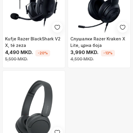
Kufje Razer BlackShark V2
Слушалки Razer Kraken X
X, të zeza
Lite, црна боја
4,490 MKD.
3,990 MKD.
-20%
-13%
5,590 MKD.
4,590 MKD.