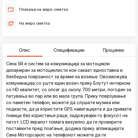
Плаќање на жиро-сметка
На жиро сметка
Опис
Спецификации
Проценки
Сена 5R е систем за комуникација за мотоцикли
дизајниран за мотоциклисти кои сакаат едноставна и
безбедна поврзаност за време на возење. Овозможува
комуникација со уште еден возач преку Блутут интерком
со HD квалитет, со опсег до околу 700 метри, погоден за
патувања во пар или во мала група. Преку поврзување
со паметен телефон, можете да слушате музика или
подкасти, да ја користите GPS навигацијата и да примате
повици без користење раце, задржувајќи го фокусот на
патот. LCD екранот помага визуелно да ги проверите
поставките пред поаѓање, додека преку апликацијата
Сена Моторсајклс на телефонот можете да ги