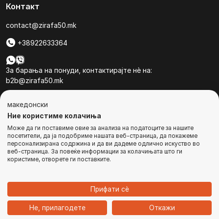
Контакт
contact@zirafa50.mk
+38922633364
За барања на понуди, контактирајте нѐ на:
b2b@zirafa50.mk
Jадранска Магистрала 86, Skopje, North Macedonia
македонски
Ние користиме колачиња
Може да ги поставиме овие за анализа на податоците за нашите
посетители, да ја подобриме нашата веб-страница, да покажеме
персонализирана содржина и да ви дадеме одлично искуство во
веб-страница. За повеќе информации за колачињата што ги
© Сите права се задржани
користиме, отворете ги поставките.
ИЗВЕСТЕТЕ МЕ
Прифати сѐ
1
Не, прилагодете
Откажи
Дома
Категории
Најавете се
Кошничка
Чат