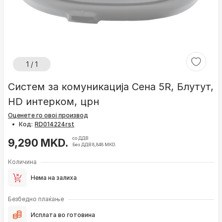
1 / 1
Систем за комуникација Сена 5R, Блутут,
HD интерком, црн
Оценете го овој производ
•
Код:
со ДДВ
9,290 MKD.
Без ДДВ 8,848 MKD.
Количина
Нема на залиха
Безбедно плаќање
Исплата во готовина