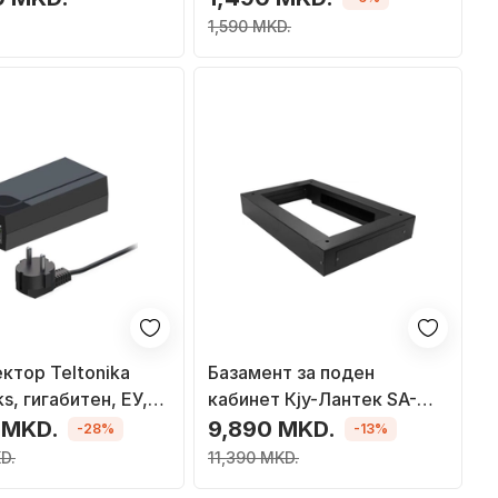
1,590 MKD.
ектор Teltonika
Базамент за поден
s, гигабитен, ЕУ,
кабинет Кју-Лантек SA-
CS-SS-600-1000-C, 19\",
 MKD.
9,890 MKD.
-28%
-13%
600x1000mm, црн
D.
11,390 MKD.