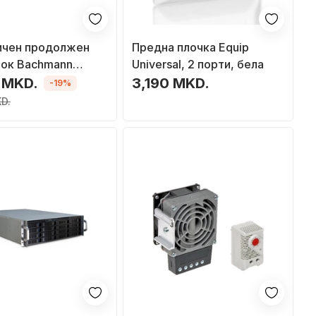
ичен продолжен
Предна плочка Equip
чок Bachmann
Universal, 2 порти, бела
trip Outlet Box,
 MKD.
3,190 MKD.
-19%
ум, сив
D.