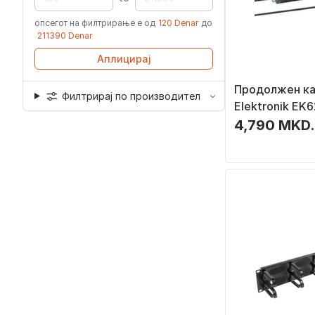
опсегот на филтрирање е од
120 Denar
до
211390 Denar
Аплицирај
Продолжен ка
Филтрирај по производител
Elektronik EK6
излези, 2 m, ц
4,790 MKD.