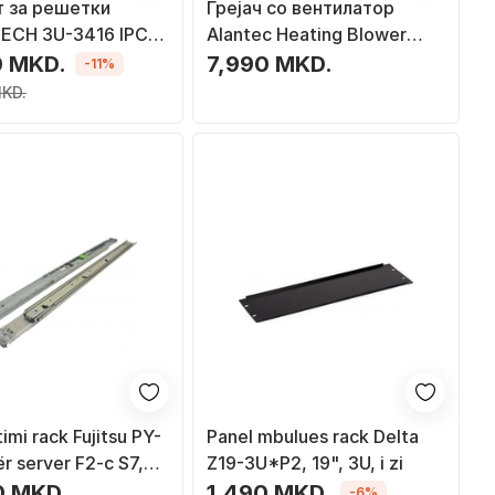
т за решетки
Грејач со вентилатор
ECH 3U-3416 IPC,
Alantec Heating Blower
 3U
100W, со термостат
0 MKD.
7,990 MKD.
-11%
MKD.
imi rack Fujitsu PY-
Panel mbulues rack Delta
r server F2-c S7,
Z19-3U*P2, 19", 3U, i zi
0 MKD.
1,490 MKD.
-6%