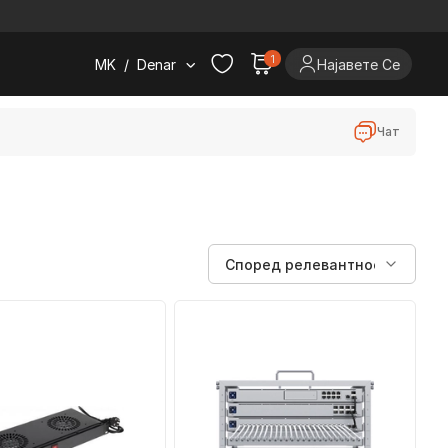
.
1
MK
/
Denar
Најавете Се
Чат