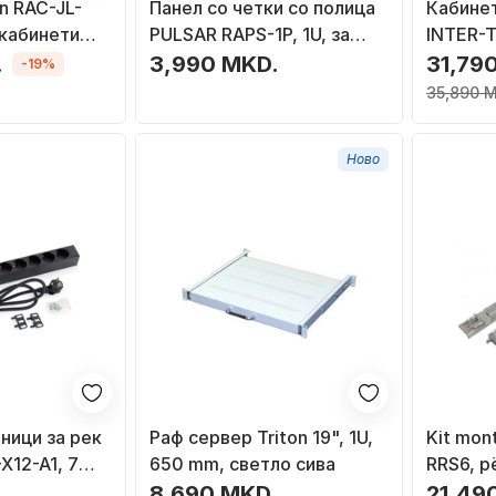
on RAC-JL-
Панел со четки со полица
Кабине
 кабинети
PULSAR RAPS-1P, 1U, за
INTER-T
RACK 19\" кабинет, црн
за rack,
.
3,990 MKD.
31,79
-19%
35,890 
Ново
ници за рек
Раф сервер Triton 19", 1U,
Kit mont
X12-A1, 7
650 mm, светло сива
RRS6, pë
, црн
metalik
.
8,690 MKD.
21,49