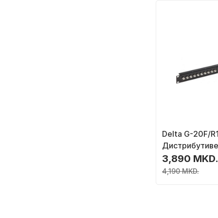
Delta G-20F/R
Дистрибутиве
3,890 MKD
4,190 MKD.