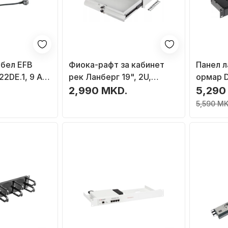
бел EFB
Фиока-рафт за кабинет
Панел л
22DE.1, 9 AC
рек Ланберг 19", 2U,
ормар D
рн
483x360mm, 90kg, сива
1U, црн
2,990 MKD.
5,290
5,590 MK