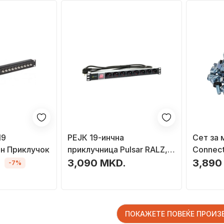
19
РЕЈК 19-инчна
Сет за
н Приклучок
приклучница Pulsar RALZ, 8
Connect
излези, 1.7m, црна
20 mm, 
.
3,090 MKD.
3,890
-7%
сребре
ПОКАЖЕТЕ ПОВЕЌЕ ПРОИ