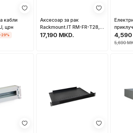
а кабли
Аксесоар за рак
Електр
U, црн
Rackmount.IT RM-FR-T28,
приклу
за заштитен ѕид, за 19\"
Power S
17,190 MKD.
4,590
-29%
кабинет, метален
алумини
5,690 MK