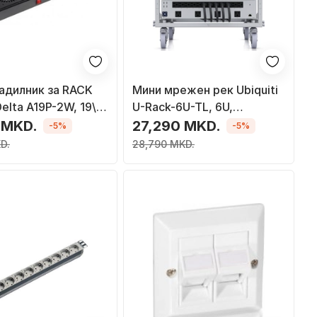
адилник за RACK
Мини мрежен рек Ubiquiti
elta A19P-2W, 19\",
U-Rack-6U-TL, 6U,
монтирање без алат, сив
 MKD.
27,290 MKD.
-5%
-5%
D.
28,790 MKD.