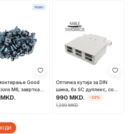
Ново
 монтирање Good
Оптичка кутија за DIN
ions M6, завртка
шина, 6x SC дуплекс, со
50 парчиња,
предна плочка, сива
 MKD.
990 MKD.
-23%
на
1,290 MKD.
ЗВОДИ