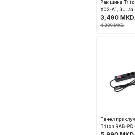
Рак шина Trit
X02-A1, 3U, за
19", црна
3,490 MKD
4,290 MKD.
Панел приклуч
Triton RAB-PD-
излези, 1U 19"
5,990 MKD