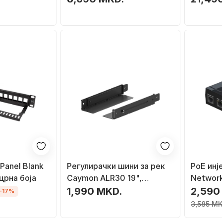
Panel Blank
Регулирачки шини за рек
PoE инј
 црна боја
Caymon ALR30 19",
Network
длабочина 281 - 430 mm,
црн
1,990 MKD.
2,590
-17%
црни
3,585 MK