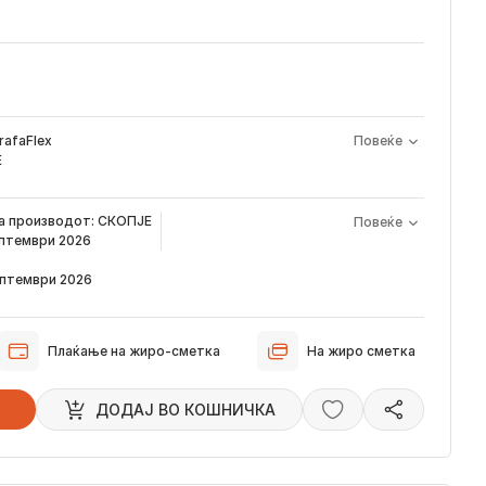
rafaFlex
Повеќе
Е
а производот е периодот од моментот кога е направена
на производот:
СКОПЈЕ
Повеќе
арачка и известувањето за верификација што го добивате
ептември 2026
а сега, производот пристигнува во временскиот рок наведен
ептември 2026
звестуваме преку е-пошта за локацијата на вашата нарачка,
стигне во нашиот магацин и кога ќе биде испорачана до
Плаќање на жиро-сметка
На жиро сметка
 пристигнуваат во временскиот рок наведен погоре. Имајте в
ци влијаат испораката да се одложи за околу 2 дена.
ДОДАJ ВО КОШНИЧКА