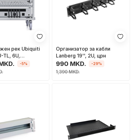
ен рек Ubiquiti
Организатор за кабли
-TL, 6U,
Lanberg 19'', 2U, црн
е без алат, сив
 MKD.
990 MKD.
-5%
-29%
D.
1,390 MKD.