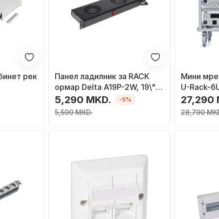
бинет рек
Панел ладилник за RACK
Мини мреж
ормар Delta A19P-2W, 19\",
U-Rack-6U
, сива
1U, црн
монтирањ
5,290 MKD.
27,290
-5%
5,590 MKD.
28,790 MK