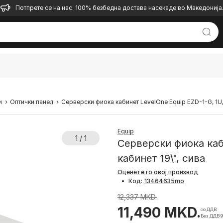
Потпрете се на нас. 100% безбедна достава насекаде во Македонија
и
Оптички панел
Серверски фиока кабинет LevelOne Equip EZD-1-G, 1U, 
Equip
1 / 1
Серверски фиока каби
кабинет 19\", сива
Оценете го овој производ
•
Код:
12,337 MKD.
11,490 MKD.
со ДДВ
Без ДДВ 9