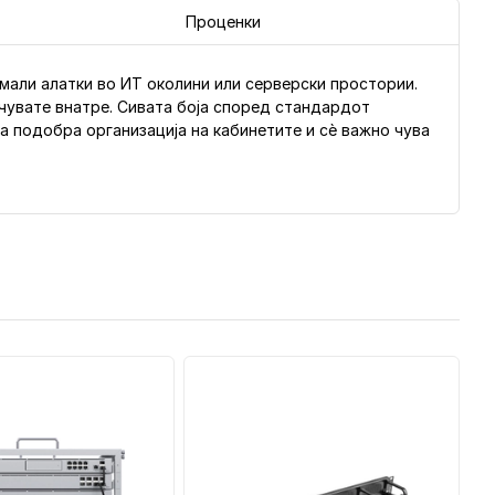
Проценки
 мали алатки во ИТ околини или серверски простории.
 чувате внатре. Сивата боја според стандардот
а подобра организација на кабинетите и сè важно чува