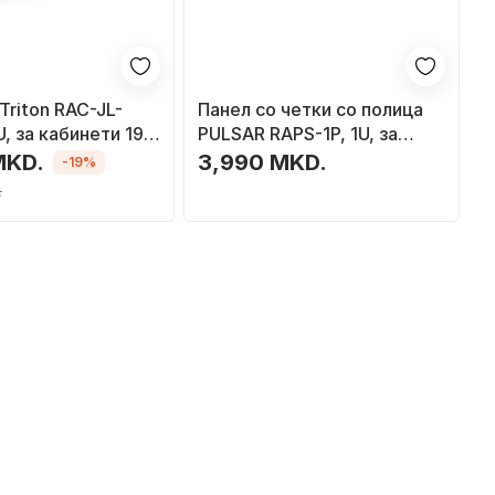
Triton RAC-JL-
Панел со четки со полица
U, за кабинети 19",
PULSAR RAPS-1P, 1U, за
RACK 19\" кабинет, црн
MKD.
3,990 MKD.
-19%
.