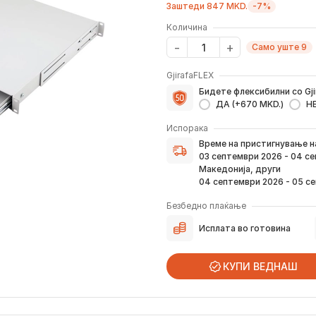
Заштеди 847 MKD.
-7%
Количина
Само уште 9
GjirafaFLEX
Бидете флексибилни со Gji
ДА (+670 MKD.)
Н
Испорака
Време на пристигнување н
Време на пристигнување 
верификација на вашата н
03 септември 2026 - 04 с
преку е-пошта или смс.
Македонија, други
Ако нарачката е поставен
04 септември 2026 - 05 с
погоре. Постојано ќе Ве и
како и кога истата ќе при
Безбедно плаќање
вашата адреса.
Исплата во готовина
*Во 99% од случаите, производите
предвид дека меѓународните празни
КУПИ ВЕДНАШ