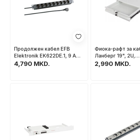
Продолжен кабел EFB
Фиока-рафт за ка
Elektronik EK622DE.1, 9 AC
Ланберг 19", 2U,
излези, 2 m, црн
483x360mm, 90kg
4,790 MKD.
2,990 MKD.