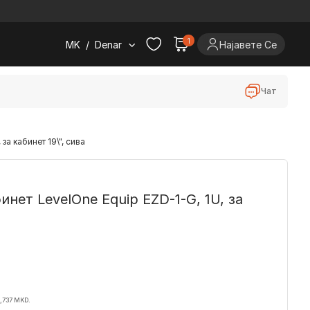
.
1
MK
/
Denar
Најавете Се
Чат
за кабинет 19\", сива
нет LevelOne Equip EZD-1-G, 1U, за
,737 MKD.