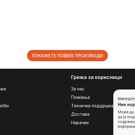
ПОКАЖЕТЕ ПОВЕЌЕ ПРОИЗВОДИ
Грижа за корисници
чка
За нас
Плаќања
македо
Ние ко
елби
Техничка поддршка
Може да г
Достава
да ја по
содржина
Нарачки
информац