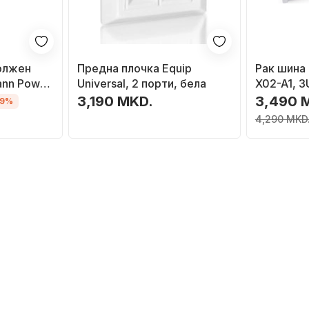
олжен
Предна плочка Equip
Рак шина 
ann Power
Universal, 2 порти, бела
X02-A1, 3
црна
3,190 MKD.
3,490 
19%
4,290 MKD