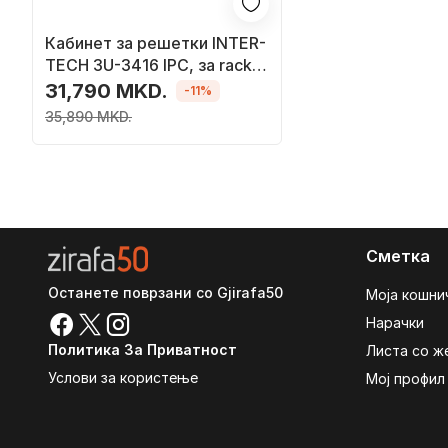
Кабинет за решетки INTER-
TECH 3U-3416 IPC, за rack,
3U
31,790 MKD.
-11%
35,890 MKD.
Сметка
Останете поврзани со Gjirafa50
Моја кошни
Нарачки
Политика За Приватност
Листа со ж
Услови за користење
Мој профил