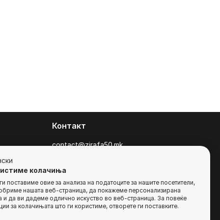
Контакт
contact@zirafa50.mk
+38922633364
нски
ристиме колачиња
За барања на понуди, контактирајте нѐ
и поставиме овие за анализа на податоците за нашите посетители,
добриме нашата веб-страница, да покажеме персонализирана
на:
 и да ви дадеме одлично искуство во веб-страница. За повеќе
b2b@zirafa50.mk
ии за колачињата што ги користиме, отворете ги поставките.
Jадранска Магистрала 86, Skopje, North