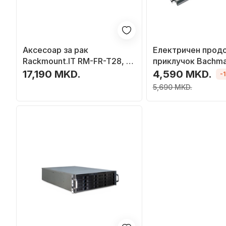
Аксесоар за рак
Електричен прод
Rackmount.IT RM-FR-T28, за
приклучок Bachm
заштитен ѕид, за 19\"
Strip Outlet Box,
17,190 MKD.
4,590 MKD.
-
кабинет, метален
алуминиум, сив
5,690 MKD.