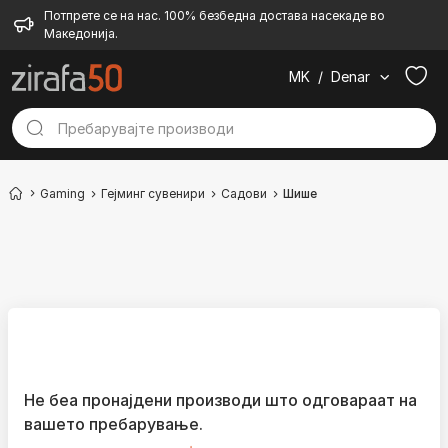
Потпрете се на нас. 100% безбедна достава насекаде во
Македонија.
MK
/
Denar
Gaming
Гејминг сувенири
Садови
Шише
Не беа пронајдени производи што одговараат на
вашето пребарување.