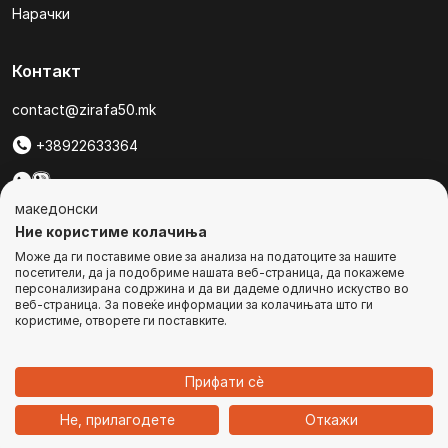
Нарачки
Контакт
contact@zirafa50.mk
+38922633364
За барања на понуди, контактирајте нѐ на:
македонски
b2b@zirafa50.mk
Ние користиме колачиња
Може да ги поставиме овие за анализа на податоците за нашите
Jадранска Магистрала 86, Skopje, North Macedonia
посетители, да ја подобриме нашата веб-страница, да покажеме
персонализирана содржина и да ви дадеме одлично искуство во
веб-страница. За повеќе информации за колачињата што ги
користиме, отворете ги поставките.
© Сите права се задржани
Прифати сѐ
1
Не, прилагодете
Откажи
Дома
Категории
Најавете се
Кошничка
Чат