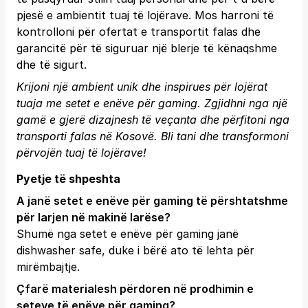
pjesë e ambientit tuaj të lojërave. Mos harroni të
kontrolloni për ofertat e transportit falas dhe
garancitë për të siguruar një blerje të kënaqshme
dhe të sigurt.
Krijoni një ambient unik dhe inspirues për lojërat
tuaja me setet e enëve për gaming. Zgjidhni nga një
gamë e gjerë dizajnesh të veçanta dhe përfitoni nga
transporti falas në Kosovë.
Bli tani
dhe transformoni
përvojën tuaj të lojërave!
Pyetje të shpeshta
A janë setet e enëve për gaming të përshtatshme
për larjen në makinë larëse?
Shumë nga setet e enëve për gaming janë
dishwasher safe, duke i bërë ato të lehta për
mirëmbajtje.
Çfarë materialesh përdoren në prodhimin e
seteve të enëve për gaming?