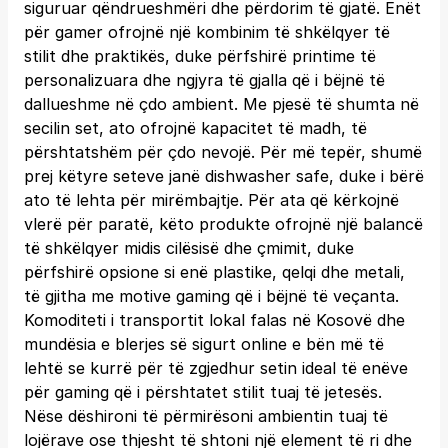
siguruar qëndrueshmëri dhe përdorim të gjatë. Enët
për gamer ofrojnë një kombinim të shkëlqyer të
stilit dhe praktikës, duke përfshirë printime të
personalizuara dhe ngjyra të gjalla që i bëjnë të
dallueshme në çdo ambient. Me pjesë të shumta në
secilin set, ato ofrojnë kapacitet të madh, të
përshtatshëm për çdo nevojë. Për më tepër, shumë
prej këtyre seteve janë dishwasher safe, duke i bërë
ato të lehta për mirëmbajtje. Për ata që kërkojnë
vlerë për paratë, këto produkte ofrojnë një balancë
të shkëlqyer midis cilësisë dhe çmimit, duke
përfshirë opsione si enë plastike, qelqi dhe metali,
të gjitha me motive gaming që i bëjnë të veçanta.
Komoditeti i transportit lokal falas në Kosovë dhe
mundësia e blerjes së sigurt online e bën më të
lehtë se kurrë për të zgjedhur setin ideal të enëve
për gaming që i përshtatet stilit tuaj të jetesës.
Nëse dëshironi të përmirësoni ambientin tuaj të
lojërave ose thjesht të shtoni një element të ri dhe