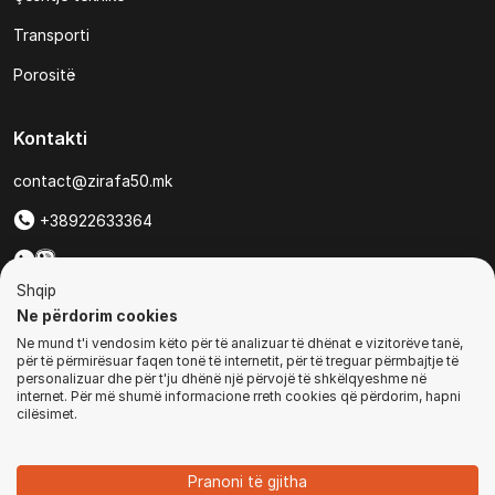
Transporti
Porositë
Kontakti
contact@zirafa50.mk
+38922633364
Për kërkesa të ofertave:
Shqip
b2b@zirafa50.mk
Ne përdorim cookies
Ne mund t'i vendosim këto për të analizuar të dhënat e vizitorëve tanë,
Jadranska Magistrala No. 86, Skopje, North Macedonia
për të përmirësuar faqen tonë të internetit, për të treguar përmbajtje të
personalizuar dhe për t'ju dhënë një përvojë të shkëlqyeshme në
internet. Për më shumë informacione rreth cookies që përdorim, hapni
cilësimet.
© Të gjitha të drejtat e rezervuara
Pranoni të gjitha