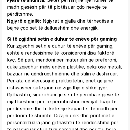
Pjesë të shumta:
Setet përfshijnë një numër të
madh pjesësh për të plotësuar çdo nevojë të
përditshme.
Ngjyrë e gjallë:
Ngjyrat e gjalla dhe tërheqëse e
bëjnë çdo set të dallueshëm dhe energjik.
Si të zgjidhni setin e duhur të enëve për gaming
Kur zgjedhni setin e duhur të enëve për gaming,
është e rëndësishme të konsideroni disa faktorë
kyç. Së pari, mendoni për materialin që preferoni,
duke zgjedhur midis enëve plastike, qelqi ose metali,
bazuar në qëndrueshmërinë dhe stilin e dëshiruar.
Për ata që vlerësojnë prakticitetin, enët që janë
dishwasher safe janë një zgjedhje e shkëlqyer.
Gjithashtu, sigurohuni që seti të përmbajë pjesë të
mjaftueshme për të përmbushur nevojat tuaja të
përditshme dhe të ketë një kapacitet të madh për
përdorim të shumtë. Dizajni unik dhe printimet e
personalizuara janë gjithashtu të rëndësishme për
të pasqyruar stilin tuaj personal dhe për t'u bërë