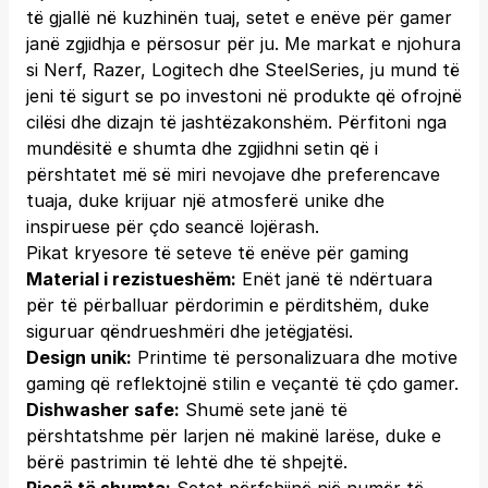
të gjallë në kuzhinën tuaj, setet e enëve për gamer
janë zgjidhja e përsosur për ju. Me markat e njohura
si Nerf, Razer, Logitech dhe SteelSeries, ju mund të
jeni të sigurt se po investoni në produkte që ofrojnë
cilësi dhe dizajn të jashtëzakonshëm. Përfitoni nga
mundësitë e shumta dhe zgjidhni setin që i
përshtatet më së miri nevojave dhe preferencave
tuaja, duke krijuar një atmosferë unike dhe
inspiruese për çdo seancë lojërash.
Pikat kryesore të seteve të enëve për gaming
Material i rezistueshëm:
Enët janë të ndërtuara
për të përballuar përdorimin e përditshëm, duke
siguruar qëndrueshmëri dhe jetëgjatësi.
Design unik:
Printime të personalizuara dhe motive
gaming që reflektojnë stilin e veçantë të çdo gamer.
Dishwasher safe:
Shumë sete janë të
përshtatshme për larjen në makinë larëse, duke e
bërë pastrimin të lehtë dhe të shpejtë.